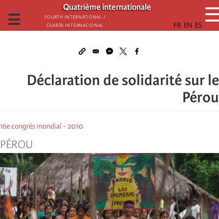
تجاوز
Quatrième internationale
إلى
☰
Fourth International /
Cuarta Internacional
المحتوى
الرئيسي
Déclaration de solidarité sur le
Pérou
16e congrès mondial - 2010
PÉROU