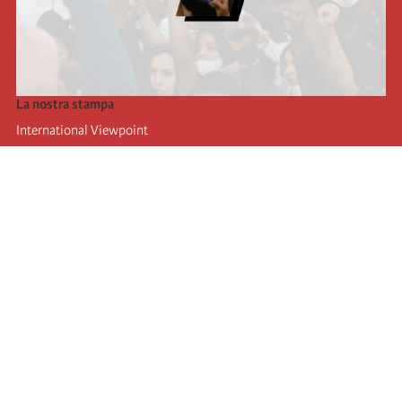
La nostra stampa
International Viewpoint
Punto de vista internacional
Inprecor
Facebook
Twitter
L’Internazionale
Ultimo congresso dell'internazionale
Dichiarazioni del bureau esecutivo
Istituto di formazione (IIRE)
Giovani
Autori
Video