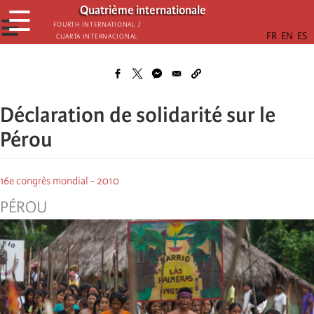
Skip
Quatrième internationale
☰
to
☰
Fourth International /
Cuarta Internacional
main
content
Déclaration de solidarité sur le
Pérou
16e congrès mondial - 2010
PÉROU