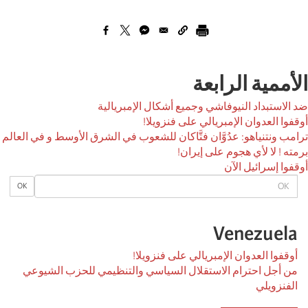
الأممية الرابعة
ضد الاستبداد النيوفاشي وجميع أشكال الإمبريالية
أوقفوا العدوان الإمبريالي على فنزويلا!
ترامب ونتنياهو: عدُوَّان فتَّاكان للشعوب في الشرق الأوسط و في العالم
برمته ! لا لأي هجوم على إيران!
أوقفوا إسرائيل الآن
OK
OK
Venezuela
أوقفوا العدوان الإمبريالي على فنزويلا!
من أجل احترام الاستقلال السياسي والتنظيمي للحزب الشيوعي
الفنزويلي