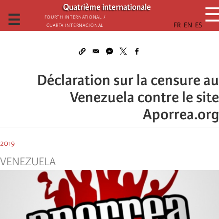
تجاوز
Quatrième internationale
إلى
☰
Fourth International /
Cuarta Internacional
المحتوى
الرئيسي
Déclaration sur la censure au
Venezuela contre le site
Aporrea.org
2019
VENEZUELA