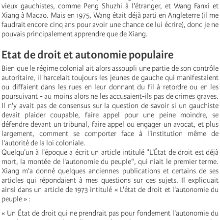
vieux gauchistes, comme Peng Shuzhi à l'étranger, et Wang Fanxi et
Xiang à Macao. Mais en 1975, Wang était déjà parti en Angleterre (il me
faudrait encore cinq ans pour avoir une chance de lui écrire), donc je ne
pouvais principalement apprendre que de Xiang.
Etat de droit et autonomie populaire
Bien que le régime colonial ait alors assoupli une partie de son contrôle
autoritaire, il harcelait toujours les jeunes de gauche qui manifestaient
ou diffaient dans les rues en leur donnant du fil à retordre ou en les
poursuivant - au moins alors ne les accusaient-ils pas de crimes graves.
Il n'y avait pas de consensus sur la question de savoir si un gauchiste
devait plaider coupable, faire appel pour une peine moindre, se
défendre devant un tribunal, faire appel ou engager un avocat, et plus
largement, comment se comporter face à l'institution même de
l'autorité de la loi coloniale.
Quelqu'un à l'époque a écrit un article intitulé "L'État de droit est déjà
mort, la montée de l'autonomie du peuple", qui niait le premier terme.
Xiang m'a donné quelques anciennes publications et certains de ses
articles qui répondaient à mes questions sur ces sujets. Il expliquait
ainsi dans un article de 1973 intitulé « L'état de droit et l'autonomie du
peuple » :
« Un État de droit qui ne prendrait pas pour fondement l'autonomie du