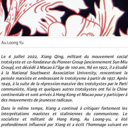
Au Loong Yu
Le 6 juillet 2022, Xiang Qing, militant du mouvement social
trotskyste et co-fondateur du Pioneer Group [anciennement Sun Miu
Group], est décédé à Macao à l'âge de 100 ans. Né en 1922, il a étudié
à la National Southwest Association University, rencontrant la
pensée marxiste et embrassant le trotskysme à partir de 1937. Après
1949, à la suite de la répression massive des trotskystes par le Parti
communiste, Xiang et quelques autres trotskystes ont fui la Chine
continentale et sont arrivés à Hong Kong et Macao pour y participer à
des mouvements de jeunesse radicaux.
Dans le même temps, Xiang a continué à critiquer fortement les
interprétations maoïstes et staliniennes du communisme. Le
socialiste et militant de Hong Kong, Au Loong-yu, a été
profondément influencé par Xiang et a écrit l'hommage suivant en