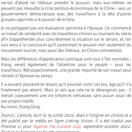
verrait d'abord les libéraux prendre le pouvoir, mais eux-mêmes ne
peuvent pas résoudre la crise politico-économique de la Chine - seul un
gouvernement démocratique avec des travailleurs à la tête d'autres
groupes opprimés a le pouvoir de le faire.
Je ne partageait pas son évaluation optimiste à l'époque. J'ai commencé
un travail de solidarité avec les travailleurs chinois au tournant du siècle
afin d'appréhender plus concrètement la situation sur le terrain, et j'en
suis venu à la conclusion qu'il surestimait le pouvoir non seulement du
mouvement ouvrier, mais aussi des libéraux, en Chine continentale.
Mais les différences d'appréciation politique sont tout à fait normales ;
Xiang venait également de l'attention pour le peuple – pour les
travailleurs. Rétrospectivement, une grande majorité de son travail peut
résister à l'épreuve du temps.
Il a souvent plaisanté en disant qu'il pourrait vivre 120 ans, âge qu'il n'a
finalement pas atteint. Mais je sais que cela ne le dérangerait pas : il
menait joyeusement une vie simple et vertueuse, sans aucun souci de
son propre intérêt.
Au revoir, Xiang Qing.
Source : L'article, écrit le 19 juillet 2022, était à l'origine en chinois et a
été publié par le média en ligne Linking Vision. Il a été traduit par
Promise Li pour
Against the Current 220,
septembre-octobre 2022.
Traduit en français par fourth.international