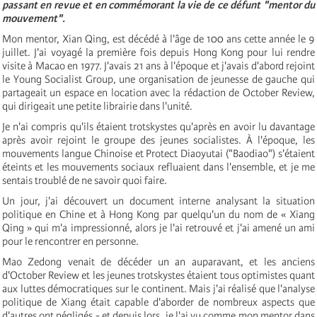
passant en revue et en commémorant la vie de ce défunt "mentor du
mouvement".
Mon mentor, Xian Qing, est décédé à l'âge de 100 ans cette année le 9
juillet. J'ai voyagé la première fois depuis Hong Kong pour lui rendre
visite à Macao en 1977. J'avais 21 ans à l'époque et j'avais d'abord rejoint
le Young Socialist Group, une organisation de jeunesse de gauche qui
partageait un espace en location avec la rédaction de October Review,
qui dirigeait une petite librairie dans l'unité.
Je n'ai compris qu'ils étaient trotskystes qu'après en avoir lu davantage
après avoir rejoint le groupe des jeunes socialistes. À l'époque, les
mouvements langue Chinoise et Protect Diaoyutai ("Baodiao") s'étaient
éteints et les mouvements sociaux refluaient dans l'ensemble, et je me
sentais troublé de ne savoir quoi faire.
Un jour, j'ai découvert un document interne analysant la situation
politique en Chine et à Hong Kong par quelqu'un du nom de « Xiang
Qing » qui m'a impressionné, alors je l'ai retrouvé et j'ai amené un ami
pour le rencontrer en personne.
Mao Zedong venait de décéder un an auparavant, et les anciens
d'October Review et les jeunes trotskystes étaient tous optimistes quant
aux luttes démocratiques sur le continent. Mais j'ai réalisé que l'analyse
politique de Xiang était capable d'aborder de nombreux aspects que
d'autres ont négligés - et depuis lors, je l'ai vu comme mon mentor dans