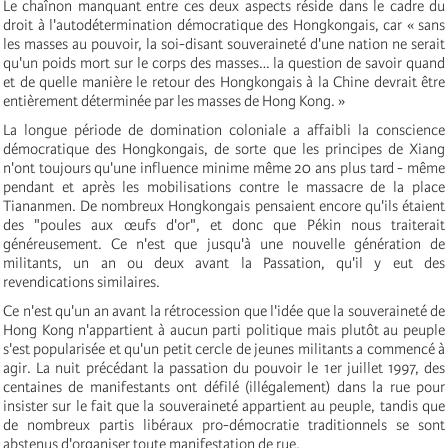
Le chaînon manquant entre ces deux aspects réside dans le cadre du
droit à l'autodétermination démocratique des Hongkongais, car « sans
les masses au pouvoir, la soi-disant souveraineté d'une nation ne serait
qu'un poids mort sur le corps des masses… la question de savoir quand
et de quelle manière le retour des Hongkongais à la Chine devrait être
entièrement déterminée par les masses de Hong Kong. »
La longue période de domination coloniale a affaibli la conscience
démocratique des Hongkongais, de sorte que les principes de Xiang
n'ont toujours qu'une influence minime même 20 ans plus tard - même
pendant et après les mobilisations contre le massacre de la place
Tiananmen. De nombreux Hongkongais pensaient encore qu'ils étaient
des "poules aux œufs d'or", et donc que Pékin nous traiterait
généreusement. Ce n'est que jusqu'à une nouvelle génération de
militants, un an ou deux avant la Passation, qu'il y eut des
revendications similaires.
Ce n'est qu'un an avant la rétrocession que l'idée que la souveraineté de
Hong Kong n'appartient à aucun parti politique mais plutôt au peuple
s'est popularisée et qu'un petit cercle de jeunes militants a commencé à
agir. La nuit précédant la passation du pouvoir le 1er juillet 1997, des
centaines de manifestants ont défilé (illégalement) dans la rue pour
insister sur le fait que la souveraineté appartient au peuple, tandis que
de nombreux partis libéraux pro-démocratie traditionnels se sont
abstenus d'organiser toute manifestation de rue.