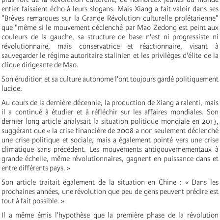
entier faisaient écho à leurs slogans. Mais Xiang a fait valoir dans ses
"Brèves remarques sur la Grande Révolution culturelle prolétarienne"
que "même si le mouvement déclenché par Mao Zedong est peint aux
couleurs de la gauche, sa structure de base n'est ni progressiste ni
révolutionnaire, mais conservatrice et réactionnaire, visant à
sauvegarder le régime autoritaire stalinien et les privilèges d'élite de la
clique dirigeante de Mao.
Son érudition et sa culture autonome l'ont toujours gardé politiquement
lucide.
Au cours de la dernière décennie, la production de Xiang a ralenti, mais
il a continué à étudier et à réfléchir sur les affaires mondiales. Son
dernier long article analysait la situation politique mondiale en 2013,
suggérant que « la crise financière de 2008 a non seulement déclenché
une crise politique et sociale, mais a également pointé vers une crise
climatique sans précédent. Les mouvements antigouvernementaux à
grande échelle, même révolutionnaires, gagnent en puissance dans et
entre différents pays. »
Son article traitait également de la situation en Chine : « Dans les
prochaines années, une révolution que peu de gens peuvent prédire est
tout à fait possible. »
Il a même émis l'hypothèse que la première phase de la révolution