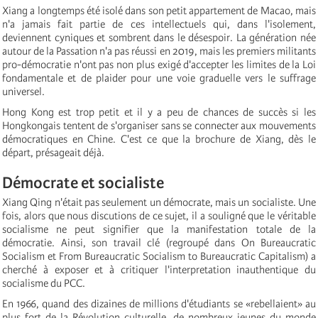
Xiang a longtemps été isolé dans son petit appartement de Macao, mais
n'a jamais fait partie de ces intellectuels qui, dans l'isolement,
deviennent cyniques et sombrent dans le désespoir. La génération née
autour de la Passation n'a pas réussi en 2019, mais les premiers militants
pro-démocratie n'ont pas non plus exigé d'accepter les limites de la Loi
fondamentale et de plaider pour une voie graduelle vers le suffrage
universel.
Hong Kong est trop petit et il y a peu de chances de succès si les
Hongkongais tentent de s'organiser sans se connecter aux mouvements
démocratiques en Chine. C'est ce que la brochure de Xiang, dès le
départ, présageait déjà.
Démocrate et socialiste
Xiang Qing n'était pas seulement un démocrate, mais un socialiste. Une
fois, alors que nous discutions de ce sujet, il a souligné que le véritable
socialisme ne peut signifier que la manifestation totale de la
démocratie. Ainsi, son travail clé (regroupé dans On Bureaucratic
Socialism et From Bureaucratic Socialism to Bureaucratic Capitalism) a
cherché à exposer et à critiquer l'interpretation inauthentique du
socialisme du PCC.
En 1966, quand des dizaines de millions d'étudiants se «rebellaient» au
plus fort de la Révolution culturelle, de nombreux jeunes du monde