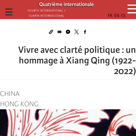
تجاوز
Quatrième internationale
إلى
☰
Fourth International /
Cuarta Internacional
المحتوى
الرئيسي
Vivre avec clarté politique : un
hommage à Xiang Qing (1922-
2022)
CHINA
HONG KONG