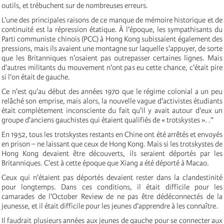
outils, et trébuchent sur de nombreuses erreurs.
L'une des principales raisons de ce manque de mémoire historique et de
continuité est la répression étatique. À l'époque, les sympathisants du
Parti communiste chinois (PCC) à Hong Kong subissaient également des
pressions, mais ils avaient une montagne sur laquelle s'appuyer, de sorte
que les Britanniques n'osaient pas outrepasser certaines lignes. Mais
d'autres militants du mouvement n'ont pas eu cette chance, c'était pire
si l'on était de gauche.
Ce n'est qu'au début des années 1970 que le régime colonial a un peu
relâché son emprise, mais alors, la nouvelle vague d'activistes étudiants
était complètement inconsciente du fait qu'il y avait autour d'eux un
groupe d'anciens gauchistes qui étaient qualifiés de « trotskystes ». .”
En 1952, tous les trotskystes restants en Chine ont été arrêtés et envoyés
en prison – ne laissant que ceux de Hong Kong. Mais si les trotskystes de
Hong Kong devaient être découverts, ils seraient déportés par les
Britanniques. C'est à cette époque que Xiang a été déporté à Macao.
Ceux qui n'étaient pas déportés devaient rester dans la clandestinité
pour longtemps. Dans ces conditions, il était difficile pour les
camarades de l'October Review de ne pas être dédéconnectés de la
jeunesse, et il était difficile pour les jeunes d'apprendre à les connaître.
Il faudrait plusieurs années aux jeunes de gauche pour se connecter aux