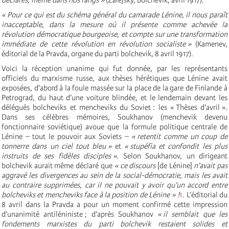
« Pour ce qui est du schéma général du camarade Lénine, il nous paraît
inacceptable, dans la mesure où il présente comme achevée la
révolution démocratique bourgeoise, et compte sur une transformation
immédiate de cette révolution en révolution socialiste »
(Kamenev,
éditorial de la Pravda, organe du parti bolchevik, 8 avril 1917).
Voici la réception unanime qui fut donnée, par les représentants
officiels du marxisme russe, aux thèses hérétiques que Lénine avait
exposées, d’abord à la foule massée sur la place de la gare de Finlande à
Petrograd, du haut d’une voiture blindée, et le lendemain devant les
délégués bolcheviks et mencheviks du Soviet : les « Thèses d’avril ».
Dans ses célèbres mémoires, Soukhanov (menchevik devenu
fonctionnaire soviétique) avoue que la formule politique centrale de
Lénine – tout le pouvoir aux Soviets –
« retentit comme un coup de
tonnerre dans un ciel tout bleu »
et
« stupéfia et confondit les plus
instruits de ses fidèles disciples »
. Selon Soukhanov, un dirigeant
bolchevik aurait même déclaré que
« ce discours
[de Lénine]
n’avait pas
aggravé les divergences au sein de la social-démocratie, mais les avait
au contraire supprimées, car il ne pouvait y avoir qu’un accord entre
bolcheviks et mencheviks face à la position de Lénine » !
1
. L’éditorial du
8 avril dans la Pravda a pour un moment confirmé cette impression
d’unanimité anti­léniniste ; d’après Soukhanov
« il semblait que les
fondements marxistes du parti bolchevik restaient solides et