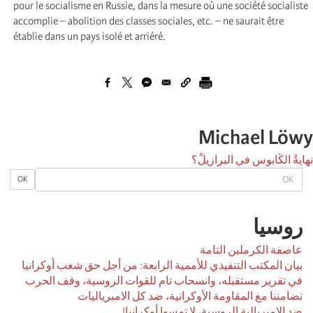
pour le socialisme en Russie, dans la mesure où une société socialiste
accomplie – abolition des classes sociales, etc. – ne saurait être
établie dans un pays isolé et arriéré.
Michael Löwy
نهايةُ الكَابوس في البرازيلْ؟
OK
OK
روسیا
عاصفة الكرملين التامة
بيان المكتب التنفيذي للأممية الرابعة: من أجل حق شعب أوكرانيا
في تقرير مستقبله، وانسحاب تام للقوات الروسية، وقف الحرب
تضامننا مع المقاومة الأوكرانية، ضد كل الامبرياليات
ضد الامبريالية الروسية، لا تمسوا أوكرانيا!