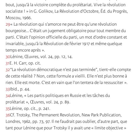
bout, jusqu’à la victoire complète du prolétariat. Vive la révolution
socialiste ! » in G. Golikov, La Révolution d’Octobre, Éd. du Progrès,
Moscou, 1966.
29
« La révolution qui s’amorce ne peut être qu’une révolution
bourgeoise… C’était un jugement obligatoire pour tout membre du
parti. C’était l’opinion officielle du parti, un mot d’ordre constant et
invariable, jusqu’à la Révolution de février 1917 et même quelque
temps encore après ».
30
Lénine, Œuvres, vol. 24, pp. 12, 14.
31
E. H. Carr, op. cit.
32
“La révolution démocratique n’est pas terminée”, tient-elle compte
de cette réalité ? Non, cette formule a vieilli. Elle n’est plus bonne à
rien. Elle est morte. C’est en vain que l’on tentera de la ressusciter ».
33
Ibid., p. 44.
34
Lénine, « Les partis politiques en Russie et les tâches du
prolétariat », Œuvres, vol. 24, p. 89.
35
Lénine, op. cit., p. 241.
36
Cf. Trotsky, The Permanent Revolution, New Park Publication,
Londres, 1962, pp. 73, 97. Il ne faudrait pas oublier, d’autre part, que
tant pour Lénine que pour Trotsky il y avait une « limite objective »