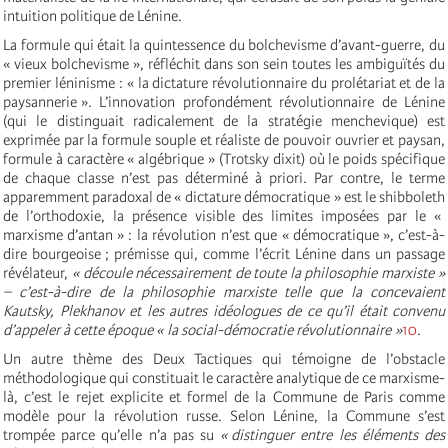
intuition politique de Lénine.
La formule qui était la quintessence du bolchevisme d’avant-guerre, du
« vieux bolchevisme », réfléchit dans son sein toutes les ambiguïtés du
premier léninisme : « la dictature révolutionnaire du prolétariat et de la
paysannerie ». L’innovation profondément révolutionnaire de Lénine
(qui le distinguait radicalement de la stratégie menchevique) est
exprimée par la formule souple et réaliste de pouvoir ouvrier et paysan,
formule à caractère « algébrique » (Trotsky dixit) où le poids spécifique
de chaque classe n’est pas déterminé à priori. Par contre, le terme
apparemment paradoxal de « dictature démocratique » est le shibboleth
de l’orthodoxie, la présence visible des limites imposées par le «
marxisme d’antan » : la révolution n’est que « démocratique », c’est-à-
dire bourgeoise ; prémisse qui, comme l’écrit Lénine dans un passage
révélateur,
« découle nécessairement de toute la philosophie marxiste »
– c’est-à-dire de la philosophie marxiste telle que la concevaient
Kautsky, Plekhanov et les autres idéologues de ce qu’il était convenu
d’appeler à cette époque « la social-démocratie révolutionnaire »
10
.
Un autre thème des Deux Tactiques qui témoigne de l’obstacle
méthodologique qui constituait le caractère analytique de ce marxisme-
là, c’est le rejet explicite et formel de la Commune de Paris comme
modèle pour la révolution russe. Selon Lénine, la Commune s’est
trompée parce qu’elle n’a pas su
« distinguer entre les éléments des