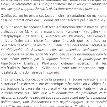
Hegel, les interpréter dans un esprit matérialiste en les commentant par
des exemples d’application de la dialectique empruntés à Marx »
14
.
Quelles étaient les tendances (ou du moins les tentations) du marxisme
de la IIe Internationale qui lui donnaient son caractère pré-dialectique ?
1) Tout d’abord, la tendance à effacer la distinction entre le matérialisme
dialectique de Marx et le matérialisme « ancien », « vulgaire », «
métaphysique » d’Helvétius, Feuerbach, etc. Plekhanov, par exemple,
arrive à écrire cette chose étonnante, à savoir que les thèses sur
Feuerbach de Marx
« ne rejettent nullement les idées fondamentales de
la philosophie de Feuerbach ; elles les amendent seulement… les
conceptions matérialistes de Marx et Engels se sont développées dans le
sens même indiqué par la logique interne de la philosophie de
Feuerbach ! »
D’ailleurs Plekhanov critique Feuerbach et les
matérialistes français du XVIIIe pour avoir une conception trop…
idéaliste dans le domaine de l’histoire
15
.
2) La tendance, qui découle de la première, à réduire le matérialisme
historique à un déterminisme économique mécaniciste où « l’objectif »
est toujours la cause du « subjectif ». Par exemple Kautsky insiste
inlassablement sur l’idée que
« la domination du prolétariat et la
révolution sociale ne peuvent pas se produire avant que les conditions
préliminaires, tant économiques que psychologiques, d’une société
socialiste ne soient suffisamment réalisées »
. Quelles sont ces «