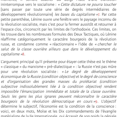
ininterrompue vers le socialisme :
« Cette dictature ne pourra toucher
[sans passer par toute une série de degrés intermédiaires de
développement révolutionnaire]
les bases du capitalisme »
7
. Par cette
petite parenthèse, Lénine ouvre une fenêtre vers le paysage inconnu de
la révolution socialiste, mais c’est pour la fermer aussitôt et retourner à
l’espace clos, circonscrit par les limites de l’orthodoxie. Ces limites, on
les trouve dans les nombreuses formules des Deux Tactiques, où Lénine
réaffirme catégoriquement le caractère bourgeois de la révolution
russe, et condamne comme « réactionnaire » l’idée de
« chercher le
salut de la classe ouvrière ailleurs que dans le développement du
capitalisme »
8
.
L’argument principal qu’il présente pour étayer cette thèse est le thème
« classique » du marxisme « pré-dialectique » : la Russie n’est pas mûre
pour une révolution socialiste :
« Le degré de développement
économique de la Russie (condition objective) et le degré de conscience
et d’organisation des grandes masses du prolétariat (condition
subjective indissolublement liée à la condition objective) rendent
impossible l’émancipation immédiate et totale de la classe ouvrière.
Seuls les gens les plus ignares peuvent méconnaître le caractère
bourgeois de la révolution démocratique en cours »
9
. L’objectif
détermine le subjectif, l’économie est la condition de la conscience :
voici, en deux mots, Moïse et les Dix commandements de l’évangile
matérialiste de la Ile Internationale, qui écrasait de son poids la géniale