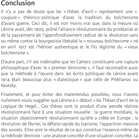
Conclusion
Il n’y a pas de doute que les « thèses d’avril » représentent une «
coupure » théorico-politique d’avec la tradition du bolchevisme
d’avant­ guerre. Ceci dit, il est non moins vrai que, dans la mesure où
Lénine avait, dès 1905, prôné l’alliance révolutionnaire du prolétariat et
de la paysannerie (et l’approfondissement radical de la révolution sans
ou même contre la bourgeoisie libérale) le « nouveau bolchevisme » né
en avril 1917 est l’héritier authentique et le fils légitime du « vieux
bolchevisme ».
D’autre part, s’il est indéniable que les Cahiers constituent une rupture
philosophique d’avec le « premier léninisme », il faut reconnaître aussi
que la méthode à l’œuvre dans les écrits politiques de Lénine avant
1914 était beaucoup plus « dialectique » que celle de Plekhanov ou
Kautsky.
Finalement, et pour éviter des malentendus possibles, nous n’avons
nullement voulu suggérer que Lénine a « déduit » les Thèses d’avril de la
Logique de Hegel… Ces thèses sont le produit d’une pensée réaliste
révolutionnaire face à une situation nouvelle : la guerre mondiale, la
situation objectivement révolutionnaire qu’elle a créée en Europe ; la
révolution de février, la défaite rapide du tsarisme, l’apparition massive
des soviets. Elles sont le résultat de ce qui constitue l’essence même de
la méthode léniniste : une analyse concrète d’une situation concrète. La