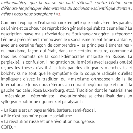
inébranlables, que la masse du parti s’élevait contre Lénine pour
défendre les principes élémentaires du socialisme scientifique d’antan ;
hélas ! nous nous trompions ! »
2
.
Comment expliquer l’extraordinaire tempête que soulevèrent les paroles
de Lénine et ce chœur de réprobation générale qui s’abattit sur elles ? La
description naïve mais révélatrice de Soukhanov suggère la réponse :
Lénine a précisément rompu avec le « socialisme scientifique d’antan »,
avec une certaine façon de comprendre « les principes élémentaires »
du marxisme, façon qui était, dans une certaine mesure, commune à
tous les courants de la social-démocratie marxiste en Russie. La
perplexité, la confusion, l’indignation ou le mépris avec lesquels ont été
reçues les thèses d’avril à la fois par des dirigeants mencheviks et
bolcheviks ne sont que le symptôme de la coupure radicale qu’elles
impliquent d’avec la tradition du « marxisme orthodoxe » de la IIe
Internationale (nous nous référons au courant hégémonique et non à la
gauche radicale : Rosa Luxemburg, etc.). Tradition dont le matérialisme
- mécanique - déterministe - évolutionniste se cristallisait dans un
syllogisme politique rigoureux et paralysant :
« La Russie est un pays arriéré, barbare, semi-féodal.
« Elle n’est pas mûre pour le socialisme.
« La révolution russe est une révolution bourgeoise.
CQFD. »