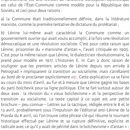
est celui de l’État-Commune comme modèle pour la République des
Soviets, et ceci pour deux raisons :
a) la Commune était traditionnellement définie, dans la littérature
marxiste, comme la première tentative de dictature du prolétariat ;
b) Lénine lui-même avait caractérisé la Commune comme un
gouvernement ouvrier qui avait voulu accomplir, à la fois une révolution
démocratique et une révolution socialiste. C’est pour cette raison que
Lénine, prisonnier du « marxisme d’antan », l’avait critiquée en 1905.
C’est pour la même raison que Lénine, le dialecticien révolutionnaire, la
prend pour modèle en 1917. L’historien E. H. Carr a donc raison de
souligner que les premiers articles de Lénine depuis son arrivée à
Petrograd
« impliquaient la transition au socialisme, mais s’arrêtaient
au bord de le proclamer explicitement »
31
. Cette explication va se faire
au cours du mois d’avril, au fur et à mesure que Lénine gagne les bases
du parti bolchevik pour sa ligne politique. Elle se fait surtout autour de
deux axes : la révision du « vieux bolchevisme » et la perspective de
transition au socialisme. Le texte capital à ce sujet est une petite
brochure – peu connue – Lettres sur la tactique, rédigée entre le 8 et le
13 avril, probablement sous l’impulsion de l’éditorial anti-Lénine de la
Pravda du 8 avril, où l’on trouve cette phrase clé qui résume le tournant
historique effectué par Lénine et sa rupture définitive, explicite et
radicale avec ce qu’il y avait de périmé dans le bolchevisme « d’antan » :