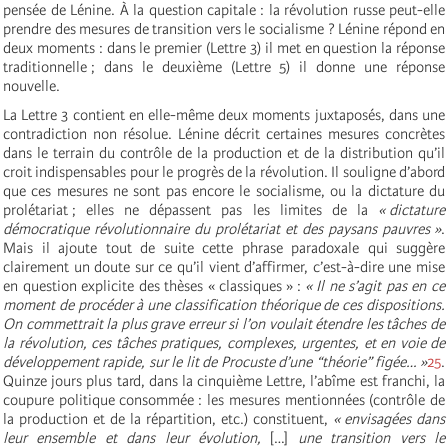
pensée de Lénine. À la question capitale : la révolution russe peut-elle
prendre des mesures de transition vers le socialisme ? Lénine répond en
deux moments : dans le premier (Lettre 3) il met en question la réponse
traditionnelle ; dans le deuxième (Lettre 5) il donne une réponse
nouvelle.
La Lettre 3 contient en elle-même deux moments juxtaposés, dans une
contradiction non résolue. Lénine décrit certaines mesures concrètes
dans le terrain du contrôle de la production et de la distribution qu’il
croit indispensables pour le progrès de la révolution. Il souligne d’abord
que ces mesures ne sont pas encore le socialisme, ou la dictature du
prolétariat ; elles ne dépassent pas les limites de la
« dictature
démocratique révolutionnaire du prolétariat et des paysans pauvres »
.
Mais il ajoute tout de suite cette phrase paradoxale qui suggère
clairement un doute sur ce qu’il vient d’affirmer, c’est-à-dire une mise
en question explicite des thèses « classiques » :
« Il ne s’agit pas en ce
moment de procéder à une classification théorique de ces dispositions.
On commettrait la plus grave erreur si l’on voulait étendre les tâches de
la révolution, ces tâches pratiques, complexes, urgentes, et en voie de
développement rapide, sur le lit de Procuste d’une “théorie” figée… »
25
.
Quinze jours plus tard, dans la cinquième Lettre, l’abîme est franchi, la
coupure politique consommée : les mesures mentionnées (contrôle de
la production et de la répartition, etc.) constituent,
« envisagées dans
leur ensemble et dans leur évolution,
[…]
une transition vers le