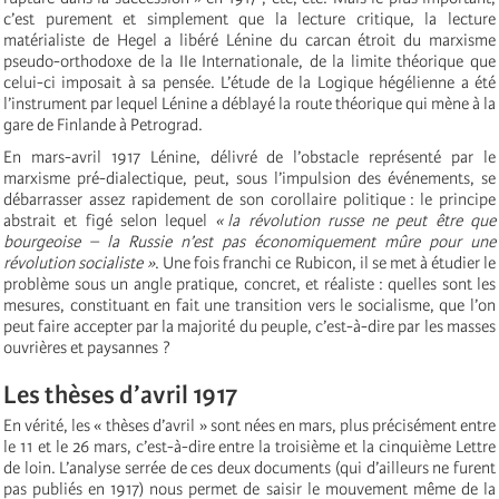
c’est purement et simplement que la lecture critique, la lecture
matérialiste de Hegel a libéré Lénine du carcan étroit du marxisme
pseudo-orthodoxe de la IIe Internationale, de la limite théorique que
celui-ci imposait à sa pensée. L’étude de la Logique hégélienne a été
l’instrument par lequel Lénine a déblayé la route théorique qui mène à la
gare de Finlande à Petrograd.
En mars-avril 1917 Lénine, délivré de l’obstacle représenté par le
marxisme pré-dialectique, peut, sous l’impulsion des événements, se
débarrasser assez rapidement de son corollaire politique : le principe
abstrait et figé selon lequel
« la révolution russe ne peut être que
bourgeoise – la Russie n’est pas économiquement mûre pour une
révolution socialiste »
. Une fois franchi ce Rubicon, il se met à étudier le
problème sous un angle pratique, concret, et réaliste : quelles sont les
mesures, constituant en fait une transition vers le socialisme, que l’on
peut faire accepter par la majorité du peuple, c’est-à-dire par les masses
ouvrières et paysannes ?
Les thèses d’avril 1917
En vérité, les « thèses d’avril » sont nées en mars, plus précisément entre
le 11 et le 26 mars, c’est-à-dire entre la troisième et la cinquième Lettre
de loin. L’analyse serrée de ces deux documents (qui d’ailleurs ne furent
pas publiés en 1917) nous permet de saisir le mouvement même de la