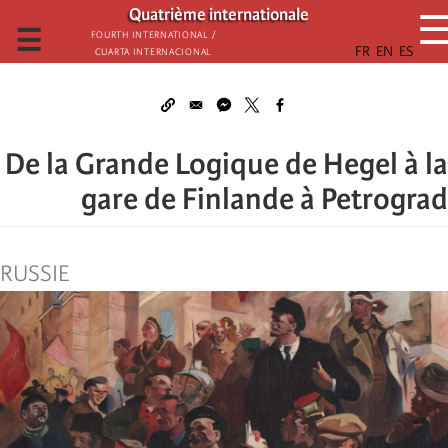
تجاوز
Quatrième internationale
إلى
☰
Fourth International /
Cuarta Internacional
المحتوى
الرئيسي
De la Grande Logique de Hegel à la
gare de Finlande à Petrograd
RUSSIE