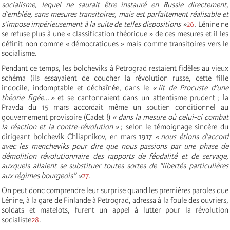
socialisme, lequel ne saurait être instauré en Russie directement,
d’emblée, sans mesures transitoires, mais est parfaitement réalisable et
s’impose impérieusement à la suite de telles dispositions »
26
. Lénine ne
se refuse plus à une « classification théorique » de ces mesures et il les
définit non comme « démocratiques » mais comme transitoires vers le
socialisme.
Pendant ce temps, les bolcheviks à Petrograd restaient fidèles au vieux
schéma (ils essayaient de coucher la révolution russe, cette fille
indocile, indomptable et déchaînée, dans le
« lit de Procuste d’une
théorie figée… »
et se cantonnaient dans un attentisme prudent ; la
Pravda du 15 mars accordait même un soutien conditionnel au
gouvernement provisoire (Cadet !)
« dans la mesure où celui-ci combat
la réaction et la contre-révolution »
; selon le témoignage sincère du
dirigeant bolchevik Chliapnikov, en mars 1917
« nous étions d’accord
avec les mencheviks pour dire que nous passions par une phase de
démolition révolutionnaire des rapports de féodalité et de servage,
auxquels allaient se substituer toutes sortes de “libertés particulières
aux régimes bourgeois” »
27
.
On peut donc comprendre leur surprise quand les premières paroles que
Lénine, à la gare de Finlande à Petrograd, adressa à la foule des ouvriers,
soldats et matelots, furent un appel à lutter pour la révolution
socialiste
28
.