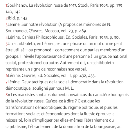
1
Soukhanov, La révolution russe de 1917, Stock, Paris 1965, pp. 139,
140, 142
2
Ibid. p. 143
3
Lénine, Sur notre révolution (À propos des mémoires de N.
Soukhanov), Œuvres, Moscou, vol. 23, p. 489.
4
Lénine, Cahiers Philosophiques, Éd. Sociales, Paris, 1955, p. 30.
5
Un schibboleth, en hébreu, est une phrase ou un mot qui ne peut
être utilisé – ou prononcé – correctement que par les membres d’un
groupe. Il révèle l’appartenance d’une personne à un groupe national,
social, professionnel ou autre. Autrement dit, un schibboleth
représente un signe de reconnaissance verbal.
6
Lénine, Œuvres, Ed. Sociales, vol. Il, pp. 432, 433.
7
Lénine, Deux tactiques de la social-démocratie dans la révolution
démocratique, souligné par nous M. L.
8
« Les marxistes sont absolument convaincus du caractère bourgeois
de la révolution russe. Qu’est-ce à dire ? C’est que les
transformations démocratiques du régime politique, et puis les
formations sociales et économiques dont la Russie éprouve la
nécessité, loin d’impliquer par elles-mêmes l’ébranlement du
capitalisme, l’ébranlement de la domination de la bourgeoisie, au