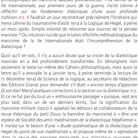
IIe Internationale, aux premiers jours de la guerre, incite Lénine à
réfléchir sur les fondements théoriques d’une aussi profonde
trahison »
12
. Il faudrait un jour reconstituer précisément l’itinéraire qui
mena Lénine du traumatisme d’août 1914 à la Logique de Hegel, à peine
un mois après. Simple volonté de retourner aux sources de la pensée
marxiste ? Ou intuition lucide que le talon d’Achille méthodologique du
marxisme de la IIe Internationale était l’incompréhension de la
dialectique ?
Quoi qu’il en soit, il n’y a aucun doute que sa vision de la dialectique
marxiste en a été profondément transformée. En témoignent non
seulement le texte lui-même des Cahiers philosophiques, mais aussi la
lettre qu’il a envoyée le 4 janvier 1915, à peine terminée la lecture (le
17 décembre 1914) de Science de la logique, au secrétaire de rédaction
des Éditions Granat pour demander s’il était
« encore temps d’apporter
[à son Karl Marx] quelques corrections à la section sur la dialectique »
13
.
Et ce ne fut pas du tout un « enthousiasme passager » puisque, sept ans
plus tard, dans un de ses derniers écrits, Sur la signification du
marxisme militant (1922) il appelait les éditeurs et collaborateurs de la
revue théorique du parti (Sous la bannière du marxisme) à
« être une
espèce de Société des amis matérialistes de la dialectique hégélienne »
.
Il insiste sur le besoin d’une
« étude systématique de la dialectique de
Hegel du point de vue matérialiste »
, et propose même de
« reproduire
dans la revue des passages empruntés aux principaux ouvrages de