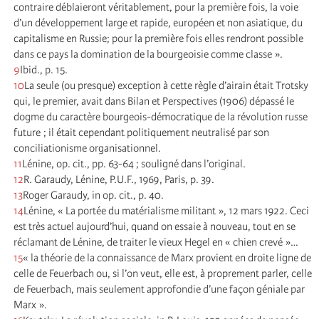
contraire déblaieront véritablement, pour la première fois, la voie
d’un développement large et rapide, européen et non asiatique, du
capitalisme en Russie; pour la première fois elles rendront possible
dans ce pays la domination de la bourgeoisie comme classe ».
9
Ibid., p. 15.
10
La seule (ou presque) exception à cette règle d’airain était Trotsky
qui, le premier, avait dans Bilan et Perspectives (1906) dépassé le
dogme du caractère bourgeois-démocratique de la révolution russe
future ; il était cependant politiquement neutralisé par son
conciliationisme organisationnel.
11
Lénine, op. cit., pp. 63-64 ; souligné dans l’original.
12
R. Garaudy, Lénine, P.U.F., 1969, Paris, p. 39.
13
Roger Garaudy, in op. cit., p. 40.
14
Lénine, « La portée du matérialisme militant », 12 mars 1922. Ceci
est très actuel aujourd’hui, quand on essaie à nouveau, tout en se
réclamant de Lénine, de traiter le vieux Hegel en « chien crevé »…
15
« la théorie de la connaissance de Marx provient en droite ligne de
celle de Feuerbach ou, si l’on veut, elle est, à proprement parler, celle
de Feuerbach, mais seulement approfondie d’une façon géniale par
Marx ».