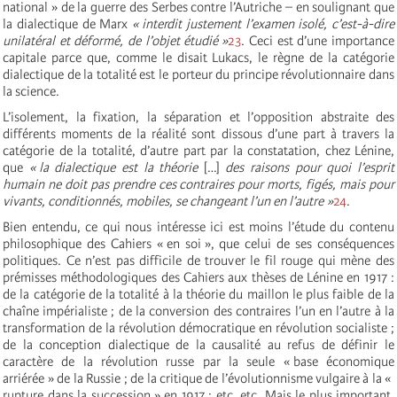
national » de la guerre des Serbes contre l’Autriche – en soulignant que
la dialectique de Marx
« interdit justement l’examen isolé, c’est-à-dire
unilatéral et déformé, de l’objet étudié »
23
. Ceci est d’une importance
capitale parce que, comme le disait Lukacs, le règne de la catégorie
dialectique de la totalité est le porteur du principe révolutionnaire dans
la science.
L’isolement, la fixation, la séparation et l’opposition abstraite des
différents moments de la réalité sont dissous d’une part à travers la
catégorie de la totalité, d’autre part par la constatation, chez Lénine,
que
« la dialectique est la théorie
[…]
des raisons pour quoi l’esprit
humain ne doit pas prendre ces contraires pour morts, figés, mais pour
vivants, conditionnés, mobiles, se changeant l’un en l’autre »
24
.
Bien entendu, ce qui nous intéresse ici est moins l’étude du contenu
philosophique des Cahiers « en soi », que celui de ses conséquences
politiques. Ce n’est pas difficile de trouver le fil rouge qui mène des
prémisses méthodologiques des Cahiers aux thèses de Lénine en 1917 :
de la catégorie de la totalité à la théorie du maillon le plus faible de la
chaîne impérialiste ; de la conversion des contraires l’un en l’autre à la
transformation de la révolution démocratique en révolution socialiste ;
de la conception dialectique de la causalité au refus de définir le
caractère de la révolution russe par la seule « base économique
arriérée » de la Russie ; de la critique de l’évolutionnisme vulgaire à la «
rupture dans la succession » en 1917 ; etc, etc. Mais le plus important,