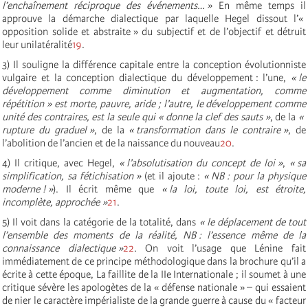
l’enchaînement réciproque des événements… »
En même temps il
approuve la démarche dialectique par laquelle Hegel dissout l’«
opposition solide et abstraite » du subjectif et de l’objectif et détruit
leur unilatéralité
19
.
3) Il souligne la différence capitale entre la conception évolutionniste
vulgaire et la conception dialectique du développement : l’une,
« le
développement comme diminution et augmentation, comme
répétition » est morte, pauvre, aride ; l’autre, le développement comme
unité des contraires, est la seule qui « donne la clef des sauts »
, de la
«
rupture du graduel »
, de la
« transformation dans le contraire »
, de
l’abolition de l’ancien et de la naissance du nouveau
20
.
4) Il critique, avec Hegel,
« l’absolutisation du concept de loi »
,
« sa
simplification, sa fétichisation »
(et il ajoute :
« NB : pour la physique
moderne ! »
). Il écrit même que
« la loi, toute loi, est étroite,
incomplète, approchée »
21
.
5) Il voit dans la catégorie de la totalité, dans
« le déplacement de tout
l’ensemble des moments de la réalité, NB : l’essence même de la
connaissance dialectique »
22
. On voit l’usage que Lénine fait
immédiatement de ce principe méthodologique dans la brochure qu’il a
écrite à cette époque, La faillite de la IIe Internationale ; il soumet à une
critique sévère les apologètes de la « défense nationale » – qui essaient
de nier le caractère impérialiste de la grande guerre à cause du « facteur