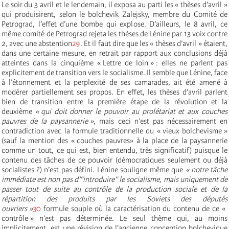
Le soir du 3 avril et le lendemain, il exposa au parti les « thèses d’avril »
qui produisirent, selon le bolchevik Zalejsky, membre du Comité de
Petrograd, l’effet d’une bombe qui explose. D’ailleurs, le 8 avril, ce
même comité de Petrograd rejeta les thèses de Lénine par 13 voix contre
2, avec une abstention
29
. Et il faut dire que les « thèses d’avril » étaient,
dans une certaine mesure, en retrait par rapport aux conclusions déjà
atteintes dans la cinquième « Lettre de loin » : elles ne parlent pas
explicitement de transition vers le socialisme. Il semble que Lénine, face
à l’étonnement et la perplexité de ses camarades, ait été amené à
modérer partiellement ses propos. En effet, les thèses d’avril parlent
bien de transition entre la première étape de la révolution et la
deuxième
« qui doit donner le pouvoir au prolétariat et aux couches
pauvres de la paysannerie »
, mais ceci n’est pas nécessairement en
contradiction avec la formule traditionnelle du « vieux bolchevisme »
(sauf la mention des « couches pauvres» à la place de la paysannerie
comme un tout, ce qui est, bien entendu, très significatif) puisque le
contenu des tâches de ce pouvoir (démocratiques seulement ou déjà
socialistes ?) n’est pas défini. Lénine souligne même que
« notre tâche
immédiate est non pas d’“introduire” le socialisme, mais uniquement de
passer tout de suite au contrôle de la production sociale et de la
répartition des produits par les Soviets des députés
ouvriers »
30
formule souple où la caractérisation du contenu de ce «
contrôle » n’est pas déterminée. Le seul thème qui, au moins
implicitement, est une révision de l’ancienne conception bolchevique