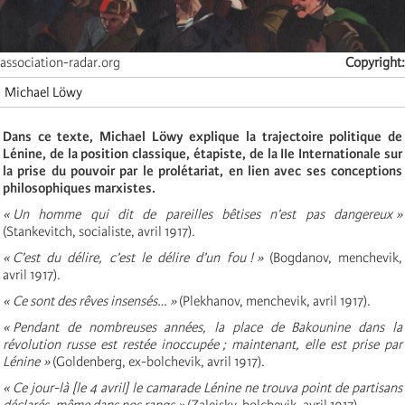
association-radar.org
Copyright
Michael Löwy
Dans ce texte, Michael Löwy explique la trajectoire politique de
Lénine, de la position classique, étapiste, de la IIe Internationale sur
la prise du pouvoir par le prolétariat, en lien avec ses conceptions
philosophiques marxistes.
« Un homme qui dit de pareilles bêtises n’est pas dangereux »
(Stankevitch, socialiste, avril 1917).
« C’est du délire, c’est le délire d’un fou ! »
(Bogdanov, menchevik,
avril 1917).
« Ce sont des rêves insensés… »
(Plekhanov, menchevik, avril 1917).
« Pendant de nombreuses années, la place de Bakounine dans la
révolution russe est restée inoccupée ; maintenant, elle est prise par
Lénine »
(Goldenberg, ex-bolchevik, avril 1917).
« Ce jour-là [le 4 avril] le camarade Lénine ne trouva point de partisans
déclarés, même dans nos rangs »
(Zalejsky, bolchevik, avril 1917).