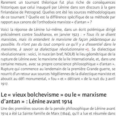
Rarement un tournant théorique fut plus riche de conséquences
historiques que celui inauguré par Lénine dans son discours à la gare
finlandaise de Petrograd. Quelles ont été les sources méthodologiques
de ce tournant ? Quelle est la différence spécifique de sa méthode par
rapport aux canons de l’orthodoxie marxiste « d’antan » ?
Voici la réponse de Lénine lui-même, dans un écrit polémique dirigé
précisément contre Soukhanov, en janvier 1923 :
« Tous ils se disent
marxistes, mais ils entendent le marxisme de façon pédantesque au
possible. Ils n’ont pas du tout compris ce qu’il y a d’essentiel dans le
marxisme, à savoir sa dialectique révolutionnaire »
3
. Sa dialectique
révolutionnaire : voici, in nuce (en bref, NDLR) le lieu géométrique de la
rupture de Lénine avec le marxisme de la IIe Internationale, et, dans une
certaine mesure, avec sa propre conscience philosophique « d’antan ».
Rupture qui commence au lendemain de la première Grande guerre, se
nourrit d’un retour aux sources hégéliennes de la dialectique marxiste et
aboutit au défi monumental, « fou » et « délirant » de la nuit du 3 avril
1917.
Le « vieux bolchevisme » ou le « marxisme
d’antan » : Lénine avant 1914
Une des premières sources de la pensée philosophique de Lénine avant
1914 a été La Sainte Famille de Marx (1844), qu’il a lue et résumée dans