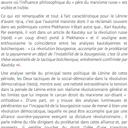
œuvre où l’influence philosophique du « père du marxisme russe » est
visible et lisible.
Ce qui est remarquable et tout à fait caractéristique pour le Lénine
d’avant 1914, c’est que l’autorité marxiste dont il se réclamait souvent
dans ses polémiques contre Plekhanov n’était autre que… Karl Kautsky.
Par exemple, il voit dans un article de Kautsky sur la révolution russe
(1906) « un coup direct porté à Plekhanov » et il souligne avec
enthousiasme la coïncidence entre les analyses kautskyennes et
bolcheviques :
« La révolution bourgeoise, accomplie par le prolétariat
et la paysannerie en dépit de l’instabilité de la bourgeoisie, c’est là une
thèse essentielle de la tactique bolchevique, entièrement confirmée par
Kautsky »
6
.
Une analyse serrée du principal texte politique de Lénine de cette
période, les Deux tactiques de la social-démocratie dans la révolution
démocratique (1905), montre avec une netteté extraordinaire la tension
dans la pensée de Lénine entre son réalisme révolutionnaire général et
les limites que lui impose le carcan étroit du marxisme soi-disant «
orthodoxe ». D’une part, on y trouve des analyses lumineuses et
pénétrantes sur l’incapacité de la bourgeoisie russe de mener à bien une
révolution démocratique, laquelle ne peut être accomplie que par une
alliance ouvrière-paysanne exerçant sa dictature révolutionnaire ; il
parle même du rôle dirigeant du prolétariat dans cette alliance et, par
moments, il semble toucher du doigt l’idée d’une transition