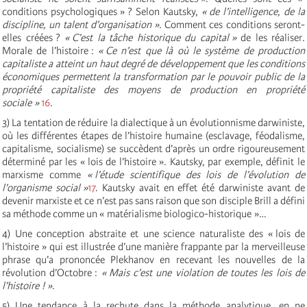
conditions psychologiques » ? Selon Kautsky,
« de l’intelligence, de la
discipline, un talent d’organisation »
. Comment ces conditions seront-
elles créées ?
« C’est la tâche historique du capital »
de les réaliser.
Morale de l’histoire :
« Ce n’est que là où le système de production
capitaliste a atteint un haut degré de développement que les conditions
économiques permettent la transformation par le pouvoir public de la
propriété capitaliste des moyens de production en propriété
sociale »
16
.
3) La tentation de réduire la dialectique à un évolutionnisme darwiniste,
où les différentes étapes de l’histoire humaine (esclavage, féodalisme,
capitalisme, socialisme) se succèdent d’après un ordre rigoureusement
déterminé par les « lois de l’histoire ». Kautsky, par exemple, définit le
marxisme comme
« l’étude scientifique des lois de l’évolution de
l’organisme social »
17
. Kautsky avait en effet été darwiniste avant de
devenir marxiste et ce n’est pas sans raison que son disciple Brill a défini
sa méthode comme un « matérialisme biologico-historique »…
4) Une conception abstraite et une science naturaliste des « lois de
l’histoire » qui est illustrée d’une manière frappante par la merveilleuse
phrase qu’a prononcée Plekhanov en recevant les nouvelles de la
révolution d’Octobre :
« Mais c’est une violation de toutes les lois de
l’histoire ! »
.
5) Une tendance à la rechute dans la méthode analytique, en ne