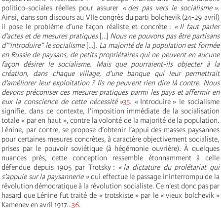
politico-sociales réelles pour assurer
« des pas vers le socialisme »
.
Ainsi, dans son discours au VIIe congrès du parti bolchevik (24-29 avril)
il pose le problème d’une façon réaliste et concrète :
« Il faut parler
d’actes et de mesures pratiques
[…]
Nous ne pouvons pas être partisans
d’“introduire” le socialisme
[…]
. La majorité de la population est formée
en Russie de paysans, de petits propriétaires qui ne peuvent en aucune
façon désirer le socialisme. Mais que pourraient-ils objecter à la
création, dans chaque village, d’une banque qui leur permettrait
d’améliorer leur exploitation ? Ils ne peuvent rien dire là contre. Nous
devons préconiser ces mesures pratiques parmi les pays et affermir en
eux la conscience de cette nécessité »
35
. « Introduire » le socialisme
signifie, dans ce contexte, l’imposition immédiate de la socialisation
totale « par en haut », contre la volonté de la majorité de la population.
Lénine, par contre, se propose d’obtenir l’appui des masses paysannes
pour certaines mesures concrètes, à caractère objectivement socialiste,
prises par le pouvoir soviétique (à hégémonie ouvrière). À quelques
nuances près, cette conception ressemble étonnamment à celle
défendue depuis 1905 par Trotsky :
« la dictature du prolétariat qui
s’appuie sur la paysannerie »
qui effectue le passage ininterrompu de la
révolution démocratique à la révolution socialiste. Ce n’est donc pas par
hasard que Lénine fut traité de « trotskiste » par le « vieux bolchevik »
Kamenev en avril 1917…
36
.