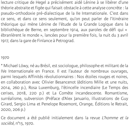
lecture critique de Hegel a précisément aidé Lénine à se libérer d’une
théorie abstraite et figée qui faisait obstacle à cette analyse concrète : la
pseudo-orthodoxie pré-dialectique de la IIe Internationale. C’est dans
ce sens, et dans ce sens seulement, qu’on peut parler de l’itinéraire
théorique qui mène Lénine de l’étude de la Grande Logique dans la
bibliothèque de Berne, en septembre 1914, aux paroles de défi qui «
ébranlèrent le monde », lancées pour la première fois, la nuit du 3 avril
1917, dans la gare de Finlance à Petrograd.
1970
* Michael Löwy, né au Brésil, est sociologue, philosophe et militant de la
IVe Internationale en France. Il est l’auteur de nombreux ouvrages,
parmi lesquels Affinités révolutionnaires : Nos étoiles rouges et noires,
en collaboration avec Olivier Besancenot (éditions Mille et une nuits,
2014, 260 p.), Rosa Luxemburg, l’étincelle incendiaire (Le Temps des
cerises, 2018, 220 p.) et La Comète incandescente. Romantisme,
surréalisme, subversion (Préface d’Alex Januario, illustrations de Guy
Girard, Sergio Lima et Penelope Rosemont, Orange, Éditions le Retrait,
2020, 206 p.)
Ce document a été publié initialement dans la revue
L’homme et la
société
, n°15, 1970.