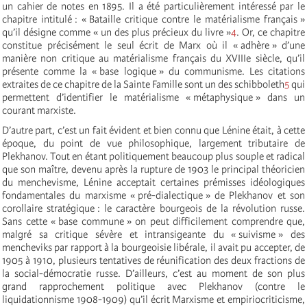
un cahier de notes en 1895. Il a été particulièrement intéressé par le
chapitre intitulé : « Bataille critique contre le matérialisme français »
qu’il désigne comme « un des plus précieux du livre »
4
. Or, ce chapitre
constitue précisément le seul écrit de Marx où il « adhère » d’une
manière non critique au matérialisme français du XVIIIe siècle, qu’il
présente comme la « base logique » du communisme. Les citations
extraites de ce chapitre de la Sainte Famille sont un des schibboleth
5
qui
permettent d’identifier le matérialisme « métaphysique » dans un
courant marxiste.
D’autre part, c’est un fait évident et bien connu que Lénine était, à cette
époque, du point de vue philosophique, largement tributaire de
Plekhanov. Tout en étant politiquement beaucoup plus souple et radical
que son maître, devenu après la rupture de 1903 le principal théoricien
du menchevisme, Lénine acceptait certaines prémisses idéologiques
fondamentales du marxisme « pré-dialectique » de Plekhanov et son
corollaire stratégique : le caractère bourgeois de la révolution russe.
Sans cette « base commune » on peut difficilement comprendre que,
malgré sa critique sévère et intransigeante du « suivisme » des
mencheviks par rapport à la bourgeoisie libérale, il avait pu accepter, de
1905 à 1910, plusieurs tentatives de réunification des deux fractions de
la social-démocratie russe. D’ailleurs, c’est au moment de son plus
grand rapprochement politique avec Plekhanov (contre le
liquidationnisme 1908-1909) qu’il écrit Marxisme et empiriocriticisme,