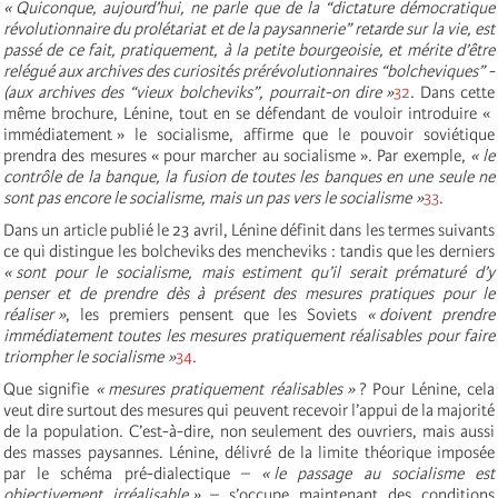
« Quiconque, aujourd’hui, ne parle que de la “dictature démocratique
révolutionnaire du prolétariat et de la paysannerie” retarde sur la vie, est
passé de ce fait, pratiquement, à la petite bourgeoisie, et mérite d’être
relégué aux archives des curiosités prérévolutionnaires “bolcheviques” -
(aux archives des “vieux bolcheviks”, pourrait-on dire »
32
. Dans cette
même brochure, Lénine, tout en se défendant de vouloir introduire «
immédiatement » le socialisme, affirme que le pouvoir soviétique
prendra des mesures « pour marcher au socialisme ». Par exemple,
« le
contrôle de la banque, la fusion de toutes les banques en une seule ne
sont pas encore le socialisme, mais un pas vers le socialisme »
33
.
Dans un article publié le 23 avril, Lénine définit dans les termes suivants
ce qui distingue les bolcheviks des mencheviks : tandis que les derniers
« sont pour le socialisme, mais estiment qu’il serait prématuré d’y
penser et de prendre dès à présent des mesures pratiques pour le
réaliser »
, les premiers pensent que les Soviets
« doivent prendre
immédiatement toutes les mesures pratiquement réalisables pour faire
triompher le socialisme »
34
.
Que signifie
« mesures pratiquement réalisables »
? Pour Lénine, cela
veut dire surtout des mesures qui peuvent recevoir l’appui de la majorité
de la population. C’est-à-dire, non seulement des ouvriers, mais aussi
des masses paysannes. Lénine, délivré de la limite théorique imposée
par le schéma pré-dialectique –
« le passage au socialisme est
objectivement irréalisable »
– s’occupe maintenant des conditions