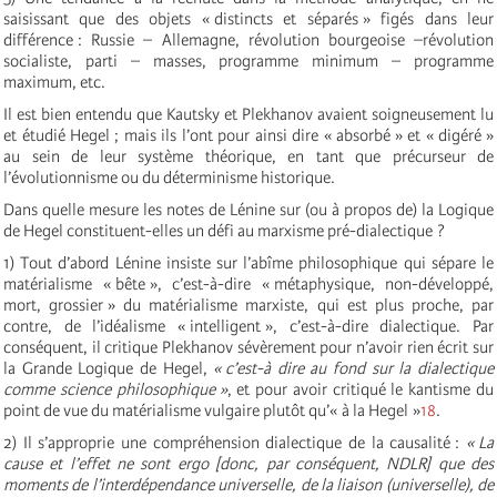
saisissant que des objets « distincts et séparés » figés dans leur
différence : Russie – Allemagne, révolution bourgeoise –révolution
socialiste, parti – masses, programme minimum – programme
maximum, etc.
Il est bien entendu que Kautsky et Plekhanov avaient soigneusement lu
et étudié Hegel ; mais ils l’ont pour ainsi dire « absorbé » et « digéré »
au sein de leur système théorique, en tant que précurseur de
l’évolutionnisme ou du déterminisme historique.
Dans quelle mesure les notes de Lénine sur (ou à propos de) la Logique
de Hegel constituent-elles un défi au marxisme pré-dialectique ?
1) Tout d’abord Lénine insiste sur l’abîme philosophique qui sépare le
matérialisme « bête », c’est-à-dire « métaphysique, non-développé,
mort, grossier » du matérialisme marxiste, qui est plus proche, par
contre, de l’idéalisme « intelligent », c’est-à-dire dialectique. Par
conséquent, il critique Plekhanov sévèrement pour n’avoir rien écrit sur
la Grande Logique de Hegel,
« c’est-à­ dire au fond sur la dialectique
comme science philosophique »
, et pour avoir critiqué le kantisme du
point de vue du matérialisme vulgaire plutôt qu’« à la Hegel »
18
.
2) Il s’approprie une compréhension dialectique de la causalité :
« La
cause et l’effet ne sont ergo [donc, par conséquent, NDLR] que des
moments de l’interdépendance universelle, de la liaison (universelle), de