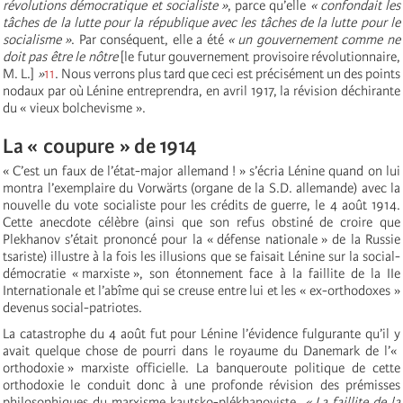
révolutions démocratique et socialiste »
, parce qu’elle
« confondait les
tâches de la lutte pour la république avec les tâches de la lutte pour le
socialisme »
. Par conséquent, elle a été
« un gouvernement comme ne
doit pas être le nôtre
[le futur gouvernement provisoire révolutionnaire,
M. L.]
»
11
. Nous verrons plus tard que ceci est précisément un des points
nodaux par où Lénine entreprendra, en avril 1917, la révision déchirante
du « vieux bolchevisme ».
La « coupure » de 1914
« C’est un faux de l’état-major allemand ! » s’écria Lénine quand on lui
montra l’exemplaire du Vorwärts (organe de la S.D. allemande) avec la
nouvelle du vote socialiste pour les crédits de guerre, le 4 août 1914.
Cette anecdote célèbre (ainsi que son refus obstiné de croire que
Plekhanov s’était prononcé pour la « défense nationale » de la Russie
tsariste) illustre à la fois les illusions que se faisait Lénine sur la social-
démocratie « marxiste », son étonnement face à la faillite de la IIe
Internationale et l’abîme qui se creuse entre lui et les « ex-orthodoxes »
devenus social-patriotes.
La catastrophe du 4 août fut pour Lénine l’évidence fulgurante qu’il y
avait quelque chose de pourri dans le royaume du Danemark de l’«
orthodoxie » marxiste officielle. La banqueroute politique de cette
orthodoxie le conduit donc à une profonde révision des prémisses
philosophiques du marxisme kautsko-plékhanoviste.
« La faillite de la