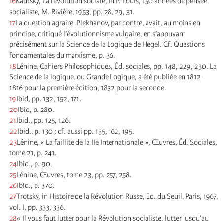
16
Kautsky, La révolution sociale, in P. Louis, 150 années de pensée
socialiste, M. Rivière, 1953, pp. 28, 29, 31.
17
La question agraire. Plekhanov, par contre, avait, au moins en
principe, critiqué l’évolutionnisme vulgaire, en s’appuyant
précisément sur la Science de la Logique de Hegel. Cf. Questions
fondamentales du marxisme, p. 36.
18
Lénine, Cahiers Philosophiques, Éd. sociales, pp. 148, 229, 230. La
Science de la logique, ou Grande Logique, a été publiée en 1812-
1816 pour la première édition, 1832 pour la seconde.
19
Ibid, pp. 132, 152, 171.
20
Ibid, p. 280.
21
Ibid., pp. 125, 126.
22
Ibid., p. 130 ; cf. aussi pp. 135, 162, 195.
23
Lénine, « La faillite de la IIe Internationale », Œuvres, Éd. Sociales,
tome 21, p. 241.
24
Ibid., p. 90.
25
Lénine, Œuvres, tome 23, pp. 257, 258.
26
Ibid., p. 370.
27
Trotsky, in Histoire de la Révolution Russe, Ed. du Seuil, Paris, 1967,
vol. I, pp. 333, 336.
28
« Il vous faut lutter pour la Révolution socialiste, lutter jusqu’au