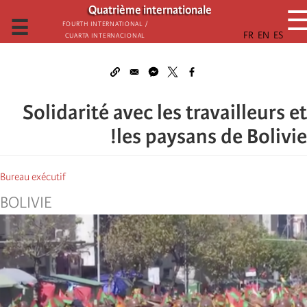
تجاوز
Quatrième internationale
إلى
☰
Fourth International /
Cuarta Internacional
المحتوى
الرئيسي
Solidarité avec les travailleurs et
les paysans de Bolivie!
Bureau exécutif
BOLIVIE