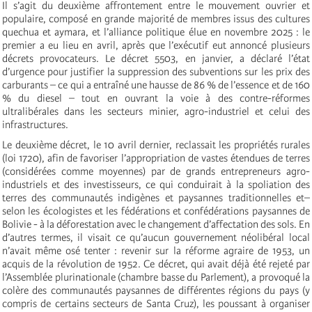
Il s’agit du deuxième affrontement entre le mouvement ouvrier et
populaire, composé en grande majorité de membres issus des cultures
quechua et aymara, et l’alliance politique élue en novembre 2025 : le
premier a eu lieu en avril, après que l’exécutif eut annoncé plusieurs
décrets provocateurs. Le décret 5503, en janvier, a déclaré l’état
d’urgence pour justifier la suppression des subventions sur les prix des
carburants – ce qui a entraîné une hausse de 86 % de l’essence et de 160
% du diesel – tout en ouvrant la voie à des contre-réformes
ultralibérales dans les secteurs minier, agro-industriel et celui des
infrastructures.
Le deuxième décret, le 10 avril dernier, reclassait les propriétés rurales
(loi 1720), afin de favoriser l’appropriation de vastes étendues de terres
(considérées comme moyennes) par de grands entrepreneurs agro-
industriels et des investisseurs, ce qui conduirait à la spoliation des
terres des communautés indigènes et paysannes traditionnelles et–
selon les écologistes et les fédérations et confédérations paysannes de
Bolivie - à la déforestation avec le changement d’affectation des sols. En
d’autres termes, il visait ce qu’aucun gouvernement néolibéral local
n’avait même osé tenter : revenir sur la réforme agraire de 1953, un
acquis de la révolution de 1952. Ce décret, qui avait déjà été rejeté par
l’Assemblée plurinationale (chambre basse du Parlement), a provoqué la
colère des communautés paysannes de différentes régions du pays (y
compris de certains secteurs de Santa Cruz), les poussant à organiser