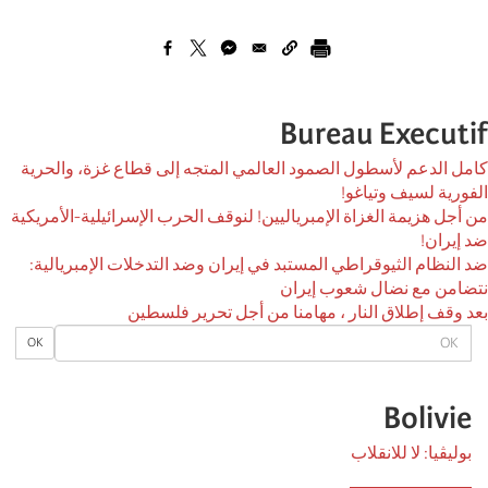
Bureau Executif
كامل الدعم لأسطول الصمود العالمي المتجه إلى قطاع غزة، والحرية
الفورية لسيف وتياغو!
من أجل هزيمة الغزاة الإمبرياليين! لنوقف الحرب الإسرائيلية-الأمريكية
ضد إيران!
ضد النظام الثيوقراطي المستبد في إيران وضد التدخلات الإمبريالية:
نتضامن مع نضال شعوب إيران
بعد وقف إطلاق النار ، مهامنا من أجل تحرير فلسطين
OK
OK
Bolivie
بوليڤيا: لا للانقلاب