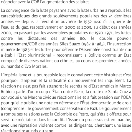
négocier avec la COB l’augmentation des salaires.
La convergence de la lutte paysanne avec la lutte urbaine a reproduit les
caractéristiques des grands soulèvements populaires des 74 dernières
années — depuis la révolution ouvrière de 1952 jusqu’à la guerre de
l’eau et du gaz, respectivement en 2000 et 2003, au début des années
2000, en passant par les assemblées populaires de 1970-1971, les luttes
contre les dictatures des années 80, le double pouvoir
gouvernement/COB des années Siles Suazo (1982 à 1985), l’insurrection
minière de 1985 et les luttes pour défendre l’Assemblée constituante qui
a établi l’État plurinational – reconnaissant la Bolivie comme un État
composé de diverses nations ou ethnies, au cours des premières années
du mandat d’Evo Morales.
L’impérialisme et la bourgeoisie locale connaissent cette histoire et c’est
pourquoi l’ampleur et la radicalité du mouvement les inquiètent. La
réaction ne s’est pas fait attendre : le secrétaire d’État américain Marco
Rubio a parlé d’un « coup d’État contre Paz », la droite de Santa Cruz a
convoqué une Marche civique réactionnaire et a fait pression sur l’OEA
pour qu’elle publie une note en défense de l’État démocratique de droit
(comprendre : le gouvernement conservateur de Paz). Le gouvernement
a rompu ses relations avec la Colombie de Petro, qui s’était offerte pour
servir de médiateur dans le conflit. L’issue du processus est en marche,
avec une répression violente contre les dirigeants, cherchant une issue
réactionnaire au prix du sang.