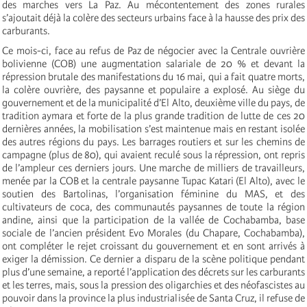
des marches vers La Paz. Au mécontentement des zones rurales
s’ajoutait déjà la colère des secteurs urbains face à la hausse des prix des
carburants.
Ce mois-ci, face au refus de Paz de négocier avec la Centrale ouvrière
bolivienne (COB) une augmentation salariale de 20 % et devant la
répression brutale des manifestations du 16 mai, qui a fait quatre morts,
la colère ouvrière, des paysanne et populaire a explosé. Au siège du
gouvernement et de la municipalité d’El Alto, deuxième ville du pays, de
tradition aymara et forte de la plus grande tradition de lutte de ces 20
dernières années, la mobilisation s’est maintenue mais en restant isolée
des autres régions du pays. Les barrages routiers et sur les chemins de
campagne (plus de 80), qui avaient reculé sous la répression, ont repris
de l’ampleur ces derniers jours. Une marche de milliers de travailleurs,
menée par la COB et la centrale paysanne Tupac Katari (El Alto), avec le
soutien des Bartolinas, l’organisation féminine du MAS, et des
cultivateurs de coca, des communautés paysannes de toute la région
andine, ainsi que la participation de la vallée de Cochabamba, base
sociale de l’ancien président Evo Morales (du Chapare, Cochabamba),
ont compléter le rejet croissant du gouvernement et en sont arrivés à
exiger la démission. Ce dernier a disparu de la scène politique pendant
plus d’une semaine, a reporté l’application des décrets sur les carburants
et les terres, mais, sous la pression des oligarchies et des néofascistes au
pouvoir dans la province la plus industrialisée de Santa Cruz, il refuse de