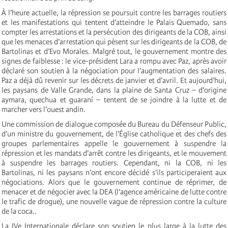
À l’heure actuelle, la répression se poursuit contre les barrages routiers
et les manifestations qui tentent d’atteindre le Palais Quemado, sans
compter les arrestations et la persécution des dirigeants de la COB, ainsi
que les menaces d’arrestation qui pèsent sur les dirigeants de la COB, de
Bartolinas et d’Evo Morales. Malgré tout, le gouvernement montre des
signes de faiblesse : le vice-président Lara a rompu avec Paz, après avoir
déclaré son soutien à la négociation pour l’augmentation des salaires.
Paz a déjà dû revenir sur les décrets de janvier et d’avril. Et aujourd’hui,
les paysans de Valle Grande, dans la plaine de Santa Cruz – d’origine
aymara, quechua et guaraní – tentent de se joindre à la lutte et de
marcher vers l’ouest andin.
Une commission de dialogue composée du Bureau du Défenseur Public,
d’un ministre du gouvernement, de l’Église catholique et des chefs des
groupes parlementaires appelle le gouvernement à suspendre la
répression et les mandats d’arrêt contre les dirigeants, et le mouvement
à suspendre les barrages routiers. Cependant, ni la COB, ni les
Bartolinas, ni les paysans n’ont encore décidé s’ils participeraient aux
négociations. Alors que le gouvernement continue de réprimer, de
menacer et de négocier avec la DEA (l’agence américaine de lutte contre
le trafic de drogue), une nouvelle vague de répression contre la culture
de la coca..
La IVe Internationale déclare son soutien le plus large à la lutte des