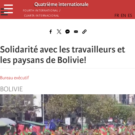
Aller
Quatrième internationale
☰
au
☰
Fourth International /
Cuarta Internacional
contenu
principal
Solidarité avec les travailleurs et
les paysans de Bolivie!
Bureau exécutif
BOLIVIE