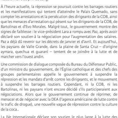
À l’heure actuelle, la répression se poursuit contre les barrages routiers
et les manifestations qui tentent d’atteindre le Palais Quemado, sans
compter les arrestations et la persécution des dirigeants de la COB, ainsi
que les menaces d’arrestation qui pèsent sur les dirigeants de la COB, de
Bartolinas et d’Evo Morales. Malgré tout, le gouvernement montre des
signes de faiblesse : le vice-président Lara a rompu avec Paz, après avoir
déclaré son soutien à la négociation pour l’augmentation des salaires.
Paz a déjà dû revenir sur les décrets de janvier et d’avril. Et aujourd’hui,
les paysans de Valle Grande, dans la plaine de Santa Cruz – d’origine
aymara, quechua et guaraní – tentent de se joindre à la lutte et de
marcher vers l’ouest andin.
Une commission de dialogue composée du Bureau du Défenseur Public,
d’un ministre du gouvernement, de l’Église catholique et des chefs des
groupes parlementaires appelle le gouvernement à suspendre la
répression et les mandats d’arrêt contre les dirigeants, et le mouvement
à suspendre les barrages routiers. Cependant, ni la COB, ni les
Bartolinas, ni les paysans n’ont encore décidé s’ils participeraient aux
négociations. Alors que le gouvernement continue de réprimer, de
menacer et de négocier avec la DEA (l’agence américaine de lutte contre
le trafic de drogue), une nouvelle vague de répression contre la culture
de la coca..
La IVe Internationale déclare son soutien le plus large à la lutte des