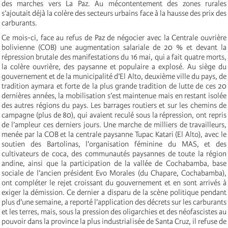
des marches vers La Paz. Au mécontentement des zones rurales
s’ajoutait déjà la colère des secteurs urbains face à la hausse des prix des
carburants.
Ce mois-ci, face au refus de Paz de négocier avec la Centrale ouvrière
bolivienne (COB) une augmentation salariale de 20 % et devant la
répression brutale des manifestations du 16 mai, qui a fait quatre morts,
la colère ouvrière, des paysanne et populaire a explosé. Au siège du
gouvernement et de la municipalité d’El Alto, deuxième ville du pays, de
tradition aymara et forte de la plus grande tradition de lutte de ces 20
dernières années, la mobilisation s’est maintenue mais en restant isolée
des autres régions du pays. Les barrages routiers et sur les chemins de
campagne (plus de 80), qui avaient reculé sous la répression, ont repris
de l’ampleur ces derniers jours. Une marche de milliers de travailleurs,
menée par la COB et la centrale paysanne Tupac Katari (El Alto), avec le
soutien des Bartolinas, l’organisation féminine du MAS, et des
cultivateurs de coca, des communautés paysannes de toute la région
andine, ainsi que la participation de la vallée de Cochabamba, base
sociale de l’ancien président Evo Morales (du Chapare, Cochabamba),
ont compléter le rejet croissant du gouvernement et en sont arrivés à
exiger la démission. Ce dernier a disparu de la scène politique pendant
plus d’une semaine, a reporté l’application des décrets sur les carburants
et les terres, mais, sous la pression des oligarchies et des néofascistes au
pouvoir dans la province la plus industrialisée de Santa Cruz, il refuse de