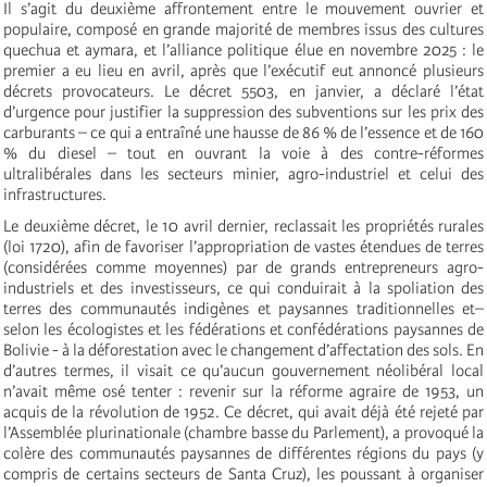
Il s’agit du deuxième affrontement entre le mouvement ouvrier et
populaire, composé en grande majorité de membres issus des cultures
quechua et aymara, et l’alliance politique élue en novembre 2025 : le
premier a eu lieu en avril, après que l’exécutif eut annoncé plusieurs
décrets provocateurs. Le décret 5503, en janvier, a déclaré l’état
d’urgence pour justifier la suppression des subventions sur les prix des
carburants – ce qui a entraîné une hausse de 86 % de l’essence et de 160
% du diesel – tout en ouvrant la voie à des contre-réformes
ultralibérales dans les secteurs minier, agro-industriel et celui des
infrastructures.
Le deuxième décret, le 10 avril dernier, reclassait les propriétés rurales
(loi 1720), afin de favoriser l’appropriation de vastes étendues de terres
(considérées comme moyennes) par de grands entrepreneurs agro-
industriels et des investisseurs, ce qui conduirait à la spoliation des
terres des communautés indigènes et paysannes traditionnelles et–
selon les écologistes et les fédérations et confédérations paysannes de
Bolivie - à la déforestation avec le changement d’affectation des sols. En
d’autres termes, il visait ce qu’aucun gouvernement néolibéral local
n’avait même osé tenter : revenir sur la réforme agraire de 1953, un
acquis de la révolution de 1952. Ce décret, qui avait déjà été rejeté par
l’Assemblée plurinationale (chambre basse du Parlement), a provoqué la
colère des communautés paysannes de différentes régions du pays (y
compris de certains secteurs de Santa Cruz), les poussant à organiser