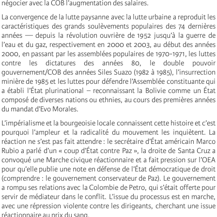
négocier avec la COB l’augmentation des salaires.
La convergence de la lutte paysanne avec la lutte urbaine a reproduit les
caractéristiques des grands soulèvements populaires des 74 dernières
années — depuis la révolution ouvrière de 1952 jusqu’à la guerre de
l’eau et du gaz, respectivement en 2000 et 2003, au début des années
2000, en passant par les assemblées populaires de 1970-1971, les luttes
contre les dictatures des années 80, le double pouvoir
gouvernement/COB des années Siles Suazo (1982 à 1985), l’insurrection
minière de 1985 et les luttes pour défendre l’Assemblée constituante qui
a établi l’État plurinational – reconnaissant la Bolivie comme un État
composé de diverses nations ou ethnies, au cours des premières années
du mandat d’Evo Morales.
L’impérialisme et la bourgeoisie locale connaissent cette histoire et c’est
pourquoi l’ampleur et la radicalité du mouvement les inquiètent. La
réaction ne s’est pas fait attendre : le secrétaire d’État américain Marco
Rubio a parlé d’un « coup d’État contre Paz », la droite de Santa Cruz a
convoqué une Marche civique réactionnaire et a fait pression sur l’OEA
pour qu’elle publie une note en défense de l’État démocratique de droit
(comprendre : le gouvernement conservateur de Paz). Le gouvernement
a rompu ses relations avec la Colombie de Petro, qui s’était offerte pour
servir de médiateur dans le conflit. L’issue du processus est en marche,
avec une répression violente contre les dirigeants, cherchant une issue
réactionnaire au prix du sang.