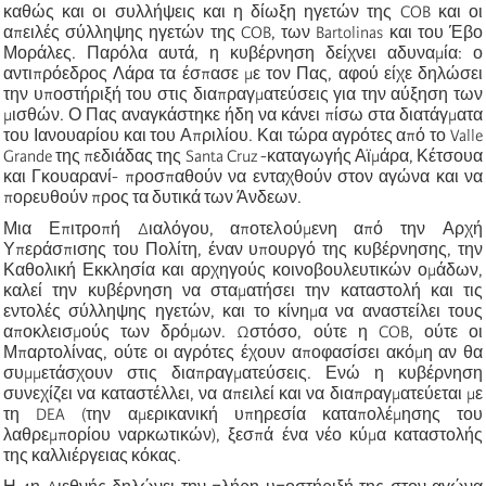
καθώς και οι συλλήψεις και η δίωξη ηγετών της COB και οι
απειλές σύλληψης ηγετών της COB, των Bartolinas και του Έβο
Μοράλες. Παρόλα αυτά, η κυβέρνηση δείχνει αδυναμία: ο
αντιπρόεδρος Λάρα τα έσπασε με τον Πας, αφού είχε δηλώσει
την υποστήριξή του στις διαπραγματεύσεις για την αύξηση των
μισθών. Ο Πας αναγκάστηκε ήδη να κάνει πίσω στα διατάγματα
του Ιανουαρίου και του Απριλίου. Και τώρα αγρότες από το Valle
Grande της πεδιάδας της Santa Cruz -καταγωγής Αϊμάρα, Κέτσουα
και Γκουαρανί- προσπαθούν να ενταχθούν στον αγώνα και να
πορευθούν προς τα δυτικά των Άνδεων.
Μια Επιτροπή Διαλόγου, αποτελούμενη από την Αρχή
Υπεράσπισης του Πολίτη, έναν υπουργό της κυβέρνησης, την
Καθολική Εκκλησία και αρχηγούς κοινοβουλευτικών ομάδων,
καλεί την κυβέρνηση να σταματήσει την καταστολή και τις
εντολές σύλληψης ηγετών, και το κίνημα να αναστείλει τους
αποκλεισμούς των δρόμων. Ωστόσο, ούτε η COB, ούτε οι
Μπαρτολίνας, ούτε οι αγρότες έχουν αποφασίσει ακόμη αν θα
συμμετάσχουν στις διαπραγματεύσεις. Ενώ η κυβέρνηση
συνεχίζει να καταστέλλει, να απειλεί και να διαπραγματεύεται με
τη DEA (την αμερικανική υπηρεσία καταπολέμησης του
λαθρεμπορίου ναρκωτικών), ξεσπά ένα νέο κύμα καταστολής
της καλλιέργειας κόκας.