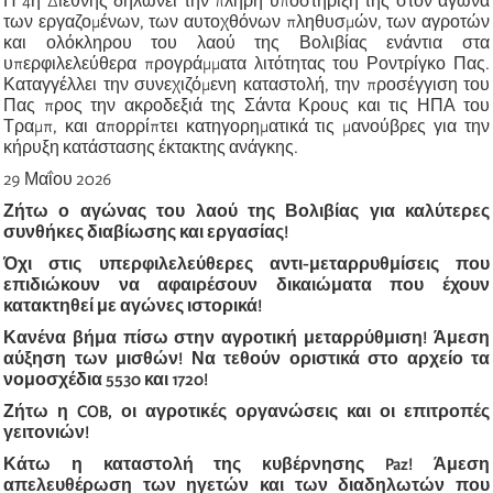
Η 4η Διεθνής δηλώνει την πλήρη υποστήριξή της στον αγώνα
των εργαζομένων, των αυτοχθόνων πληθυσμών, των αγροτών
και ολόκληρου του λαού της Βολιβίας ενάντια στα
υπερφιλελεύθερα προγράμματα λιτότητας του Ροντρίγκο Πας.
Καταγγέλλει την συνεχιζόμενη καταστολή, την προσέγγιση του
Πας προς την ακροδεξιά της Σάντα Κρους και τις ΗΠΑ του
Τραμπ, και απορρίπτει κατηγορηματικά τις μανούβρες για την
κήρυξη κατάστασης έκτακτης ανάγκης.
29 Μαΐου 2026
Ζήτω ο αγώνας του λαού της Βολιβίας για καλύτερες
συνθήκες διαβίωσης και εργασίας!
Όχι στις υπερφιλελεύθερες αντι-μεταρρυθμίσεις που
επιδιώκουν να αφαιρέσουν δικαιώματα που έχουν
κατακτηθεί με αγώνες ιστορικά!
Κανένα βήμα πίσω στην αγροτική μεταρρύθμιση! Άμεση
αύξηση των μισθών! Να τεθούν οριστικά στο αρχείο τα
νομοσχέδια 5530 και 1720!
Ζήτω η COB, οι αγροτικές οργανώσεις και οι επιτροπές
γειτονιών!
Κάτω η καταστολή της κυβέρνησης Paz! Άμεση
απελευθέρωση των ηγετών και των διαδηλωτών που