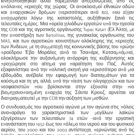
κινητοποιήθηκαν αλλά παρέμειναν απομονωμένες από τις
υπόλοιπες περιοχές της χώρας. Οι αποκλεισμοί εθνικών οδών
και επαρχιακών δρόμων (περισσότεροι από 80), που είχαν
υποχωρήσει λόγω της καταστολής, αυξήθηκαν ξανά τις
τελευταίες ημέρες. Μια πορεία χιλιάδων εργατών υπό την ηγεσία
της COB και της αγροτικής οργάνωσης Tupac Katari (Ελ Άλτο), με
την υποστήριξη των Bartolinas, της γυναικείας οργάνωσης του
MAS, και των αγροτικών κοινοτήτων ολόκληρης της περιοχής
των Άνδεων, με τη συμμετοχή της κοινωνικής βάσης του πρώην
προέδρου Έβο Μοράλες (από το Τσαπάρε, Κοτσαμπάμπα),
ολοκλήρωσε την αυξανόμενη απόρριψη της κυβέρνησης και
προχώρησε στο αίτημα για παραίτηση του Παζ. Αυτός
εξαφανίστηκε από την πολιτική σκηνή για περισσότερο από μια
εβδομάδα, ανέβαλε την εφαρμογή των διαταγμάτων για τα
καύσιμα και τη γη, αλλά, υπό την πίεση των ολιγαρχιών και των
νεοφασιστών που βρίσκονται στην εξουσία στην πιο
βιομηχανοποιημένη επαρχία της Σάντα Κρουζ, αρνείται να
διαπραγματευτεί με την COB την αύξηση των μισθών.
Ο συνδυασμός του αγροτικού αγώνα με τον αγώνα στις πόλεις
αναπαράγει τα χαρακτηριστικά των μεγάλων λαϊκών
εξεγέρσεων των τελευταίων 74 ετών -από την εργατική
επανάσταση του 1952 έως τον πόλεμο του νερού και του φυσικού
αερίου, του 2000 και του 2003 αντίστοιχα, περνώντας από τις