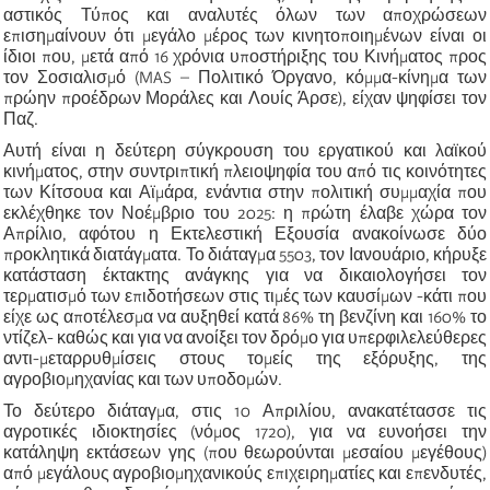
αστικός Τύπος και αναλυτές όλων των αποχρώσεων
επισημαίνουν ότι μεγάλο μέρος των κινητοποιημένων είναι οι
ίδιοι που, μετά από 16 χρόνια υποστήριξης του Κινήματος προς
τον Σοσιαλισμό (MAS – Πολιτικό Όργανο, κόμμα-κίνημα των
πρώην προέδρων Μοράλες και Λουίς Άρσε), είχαν ψηφίσει τον
Παζ.
Αυτή είναι η δεύτερη σύγκρουση του εργατικού και λαϊκού
κινήματος, στην συντριπτική πλειοψηφία του από τις κοινότητες
των Κίτσουα και Αϊμάρα, ενάντια στην πολιτική συμμαχία που
εκλέχθηκε τον Νοέμβριο του 2025: η πρώτη έλαβε χώρα τον
Απρίλιο, αφότου η Εκτελεστική Εξουσία ανακοίνωσε δύο
προκλητικά διατάγματα. Το διάταγμα 5503, τον Ιανουάριο, κήρυξε
κατάσταση έκτακτης ανάγκης για να δικαιολογήσει τον
τερματισμό των επιδοτήσεων στις τιμές των καυσίμων -κάτι που
είχε ως αποτέλεσμα να αυξηθεί κατά 86% τη βενζίνη και 160% το
ντίζελ- καθώς και για να ανοίξει τον δρόμο για υπερφιλελεύθερες
αντι-μεταρρυθμίσεις στους τομείς της εξόρυξης, της
αγροβιομηχανίας και των υποδομών.
Το δεύτερο διάταγμα, στις 10 Απριλίου, ανακατέτασσε τις
αγροτικές ιδιοκτησίες (νόμος 1720), για να ευνοήσει την
κατάληψη εκτάσεων γης (που θεωρούνται μεσαίου μεγέθους)
από μεγάλους αγροβιομηχανικούς επιχειρηματίες και επενδυτές,