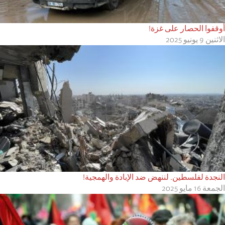
أوقفوا الحصار على غزة!
الاثنين 9 يونيو 2025
النجدة لفلسطين. لننهض ضد الإبادة والهمجية!
الجمعة 16 مايو 2025