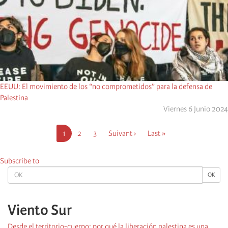
EEUU: El movimiento de los “no comprometidos” para la defensa de
Palestina
Viernes 6 Junio 2024
Pagination
Current
1
Página
2
Página
3
Next
Suivant ›
Last
Last »
page
page
page
Subscribe to
OK
OK
Viento Sur
Desde el territorio-cuerpo: por qué la liberación palestina es una