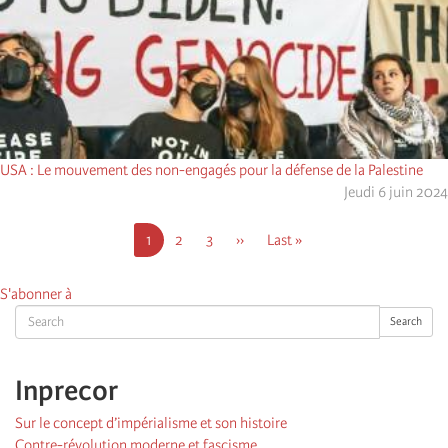
USA : Le mouvement des non-engagés pour la défense de la Palestine
Jeudi 6 juin 2024
Pagination
Page
1
Page
2
Page
3
Page
››
Dernière
Last »
courante
suivante
page
S'abonner à
Search
Search
Inprecor
Sur le concept d’impérialisme et son histoire
Contre-révolution moderne et fascisme