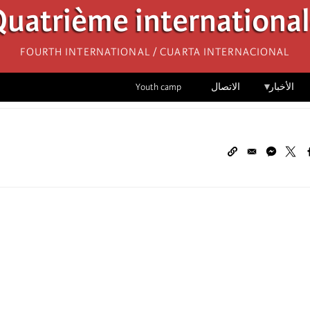
uatrième internationa
Fourth International / Cuarta Internacional
الأخبار
الاتصال
Youth camp