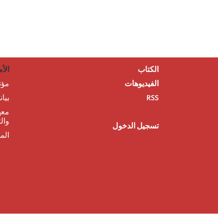
الكتاب
الأم
الفيديوهات
مؤت
RSS
بيا
معه
وال
تسجيل الدخول
الم