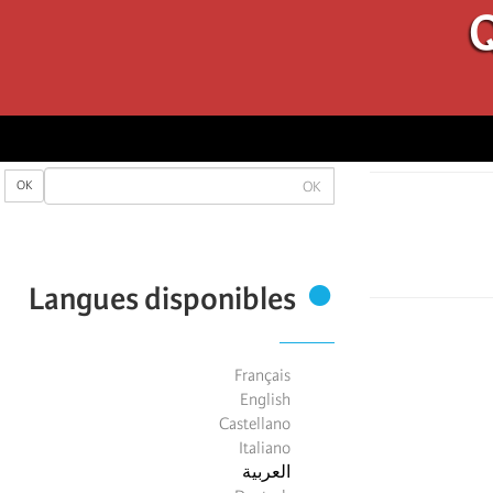
Q
OK
OK
Langues disponibles
Français
English
Castellano
Italiano
العربية