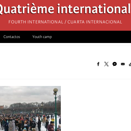
uatrième internationa
Fourth International / Cuarta Internacional
Contactos
Youth camp