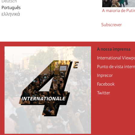
Deutsch
Português
A maioria de Puti
ελληνικά
Subscrever
A nossa imprensa
International Viewp
Punto de vista inter
Inprecor
Facebook
Twitter