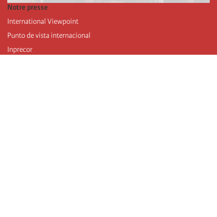
Notre presse
International Viewpoint
Punto de vista internacional
Inprecor
Facebook
Twitter
Mastodon
Telegram
L’Internationale
Dernier congrès de l’Internationale
Déclarations du bureau exécutif
Institut de formation (IIRE)
Jeunes
Auteurs
Vidéos
Flux RSS