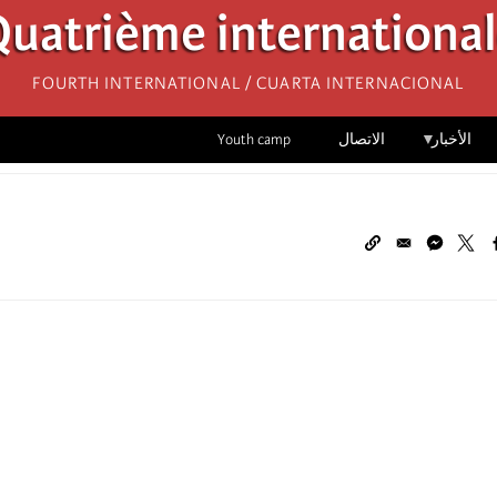
uatrième internationa
Fourth International / Cuarta Internacional
الأخبار
الاتصال
Youth camp