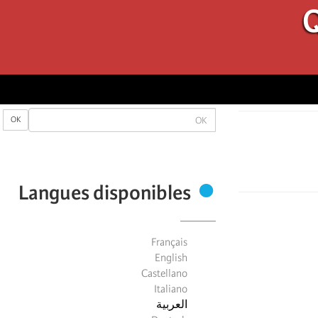
Q
OK
OK
Langues disponibles
Français
English
Castellano
Italiano
العربية