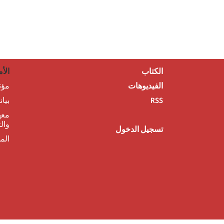
الكتاب
الأم
الفيديوهات
مؤت
RSS
بيا
معه
وال
تسجيل الدخول
الم