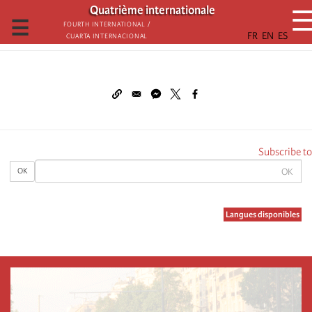
تجاوز
Quatrième internationale
إلى
☰
Fourth International /
Cuarta Internacional
المحتوى
الرئيسي
Subscribe to
OK
OK
Langues disponibles