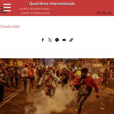
Aller
Quatrième internationale
☰
au
☰
Fourth International /
Cuarta Internacional
contenu
principal
Claudio Katz