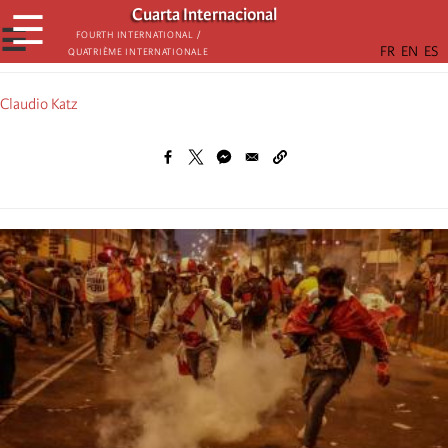
Skip
Cuarta Internacional
☰
to
☰
Fourth International /
Quatrième internationale
main
content
Claudio Katz