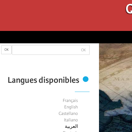
Q
OK
OK
Langues disponibles
Français
English
Castellano
Italiano
العربية