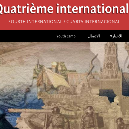
uatrième internationa
Fourth International / Cuarta Internacional
الأخبار
الاتصال
Youth camp