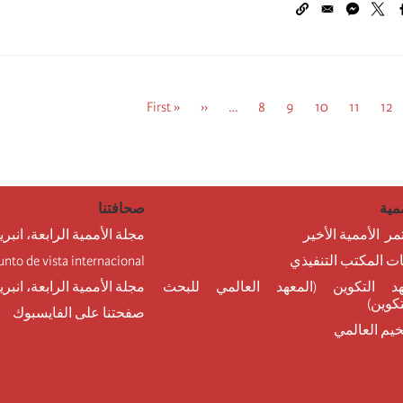
12
فحة
11
الصفحة
10
الصفحة
9
الصفحة
8
الصفحة
…
الصفحة
‹‹
« First
Previous
First
page
page
مية
صحافتنا
مر الأممية الأخير
مجلة الأممية الرابعة، انبري
نات المكتب التنفيذي
unto de vista internacional
د التكوين (المعهد العالمي للبحث
مجلة الأممية الرابعة، انبر
تكوين)
صفحتنا على الفايسبوك
خيم العالمي