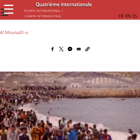
Aller
Quatrième internationale
☰
au
☰
Fourth International /
Cuarta Internacional
contenu
principal
Al Mounadil-a