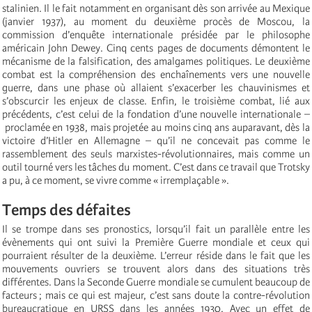
stalinien. Il le fait notamment en organisant dès son arrivée au Mexique
(janvier 1937), au moment du deuxième procès de Moscou, la
commission d’enquête internationale présidée par le philosophe
américain John Dewey. Cinq cents pages de documents démontent le
mécanisme de la falsification, des amalgames politiques. Le deuxième
combat est la compréhension des enchaînements vers une nouvelle
guerre, dans une phase où allaient s’exacerber les chauvinismes et
s’obscurcir les enjeux de classe. Enfin, le troisième combat, lié aux
précédents, c’est celui de la fondation d’une nouvelle internationale –
proclamée en 1938, mais projetée au moins cinq ans auparavant, dès la
victoire d’Hitler en Allemagne – qu’il ne concevait pas comme le
rassemblement des seuls marxistes-révolutionnaires, mais comme un
outil tourné vers les tâches du moment. C’est dans ce travail que Trotsky
a pu, à ce moment, se vivre comme « irremplaçable ».
Temps des défaites
Il se trompe dans ses pronostics, lorsqu’il fait un parallèle entre les
évènements qui ont suivi la Première Guerre mondiale et ceux qui
pourraient résulter de la deuxième. L’erreur réside dans le fait que les
mouvements ouvriers se trouvent alors dans des situations très
différentes. Dans la Seconde Guerre mondiale se cumulent beaucoup de
facteurs ; mais ce qui est majeur, c’est sans doute la contre-révolution
bureaucratique en URSS dans les années 1930. Avec un effet de