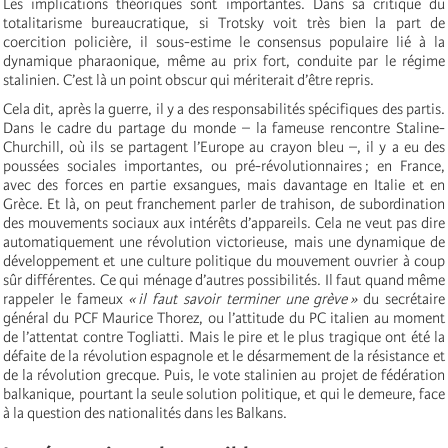
Les implications théoriques sont importantes. Dans sa critique du
totalitarisme bureaucratique, si Trotsky voit très bien la part de
coercition policière, il sous-estime le consensus populaire lié à la
dynamique pharaonique, même au prix fort, conduite par le régime
stalinien. C’est là un point obscur qui mériterait d’être repris.
Cela dit, après la guerre, il y a des responsabilités spécifiques des partis.
Dans le cadre du partage du monde – la fameuse rencontre ­Staline-
Churchill, où ils se partagent l’Europe au crayon bleu –, il y a eu des
poussées sociales importantes, ou pré-révolutionnaires ; en France,
avec des forces en partie exsangues, mais davantage en Italie et en
Grèce. Et là, on peut franchement parler de trahison, de subordination
des mouvements sociaux aux intérêts d’appareils. Cela ne veut pas dire
automatiquement une révolution victorieuse, mais une dynamique de
développement et une culture politique du mouvement ouvrier à coup
sûr différentes. Ce qui ménage d’autres possibilités. Il faut quand même
rappeler le fameux
« il faut savoir terminer une grève »
du secrétaire
général du PCF Maurice Thorez, ou l’attitude du PC italien au moment
de l’attentat contre Togliatti. Mais le pire et le plus tragique ont été la
défaite de la révolution espagnole et le désarmement de la résistance et
de la révolution grecque. Puis, le vote stalinien au projet de fédération
balkanique, pourtant la seule solution politique, et qui le demeure, face
à la question des nationalités dans les Balkans.