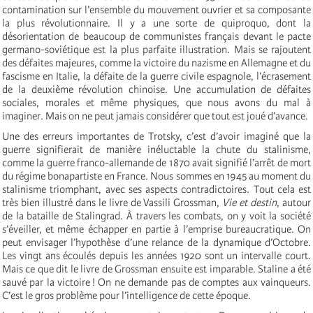
contamination sur l’ensemble du mouvement ouvrier et sa composante
la plus révolutionnaire. Il y a une sorte de quiproquo, dont la
désorientation de beaucoup de communistes français devant le pacte
germano-soviétique est la plus parfaite illustration. Mais se rajoutent
des défaites majeures, comme la victoire du nazisme en Allemagne et du
fascisme en Italie, la défaite de la guerre civile espagnole, l’écrasement
de la deuxième révolution chinoise. Une accumulation de défaites
sociales, morales et même physiques, que nous avons du mal à
imaginer. Mais on ne peut jamais considérer que tout est joué d’avance.
Une des erreurs importantes de Trotsky, c’est d’avoir imaginé que la
guerre signifierait de manière inéluctable la chute du stalinisme,
comme la guerre franco-allemande de 1870 avait signifié l’arrêt de mort
du régime bonapartiste en France. Nous sommes en 1945 au moment du
stalinisme triomphant, avec ses aspects contradictoires. Tout cela est
très bien illustré dans le livre de Vassili Grossman,
Vie et destin
, autour
de la bataille de Stalingrad. À travers les combats, on y voit la société
s’éveiller, et même échapper en partie à l’emprise bureaucratique. On
peut envisager l’hypothèse d’une relance de la dynamique d’Octobre.
Les vingt ans écoulés depuis les années 1920 sont un intervalle court.
Mais ce que dit le livre de Grossman ensuite est imparable. Staline a été
sauvé par la victoire ! On ne demande pas de comptes aux vainqueurs.
C’est le gros problème pour l’intelligence de cette époque.