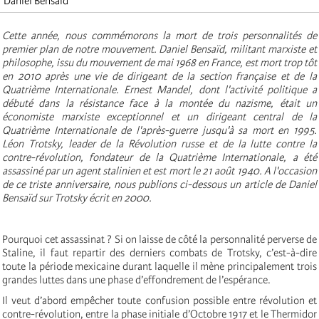
Daniel Bensaïd
Cette année, nous commémorons la mort de trois personnalités de
premier plan de notre mouvement. Daniel Bensaïd, militant marxiste et
philosophe, issu du mouvement de mai 1968 en France, est mort trop tôt
en 2010 après une vie de dirigeant de la section française et de la
Quatrième Internationale. Ernest Mandel, dont l'activité politique a
débuté dans la résistance face à la montée du nazisme, était un
économiste marxiste exceptionnel et un dirigeant central de la
Quatrième Internationale de l'après-guerre jusqu'à sa mort en 1995.
Léon Trotsky, leader de la Révolution russe et de la lutte contre la
contre-révolution, fondateur de la Quatrième Internationale, a été
assassiné par un agent stalinien et est mort le 21 août 1940. A l'occasion
de ce triste anniversaire, nous publions ci-dessous un article de Daniel
Bensaïd sur Trotsky écrit en 2000.
Pourquoi cet assassinat ? Si on laisse de côté la personnalité perverse de
Staline, il faut repartir des derniers combats de Trotsky, c’est-à-dire
toute la période mexicaine durant laquelle il mène principalement trois
grandes luttes dans une phase d’effondrement de l’espérance.
Il veut d’abord empêcher toute confusion possible entre révolution et
contre-révolution, entre la phase initiale d’Octobre 1917 et le Thermidor