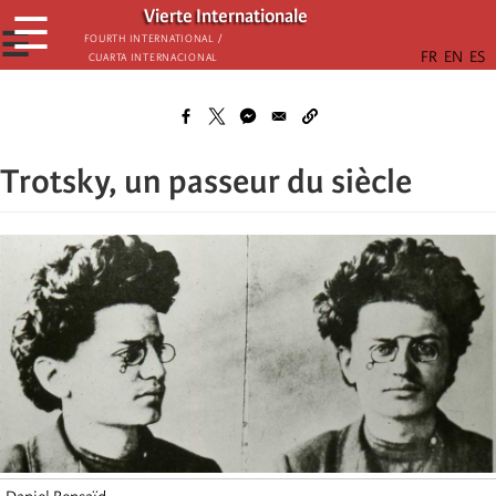
Skip
Vierte Internationale
☰
to
☰
Fourth International /
Cuarta Internacional
main
content
Trotsky, un passeur du siècle