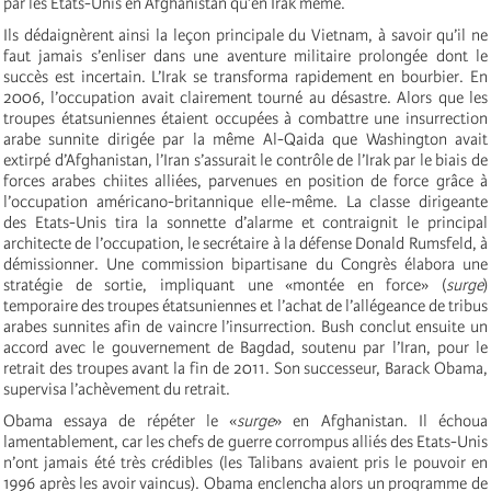
par les Etats-Unis en Afghanistan qu’en Irak même.
Ils dédaignèrent ainsi la leçon principale du Vietnam, à savoir qu’il ne
faut jamais s’enliser dans une aventure militaire prolongée dont le
succès est incertain. L’Irak se transforma rapidement en bourbier. En
2006, l’occupation avait clairement tourné au désastre. Alors que les
troupes étatsuniennes étaient occupées à combattre une insurrection
arabe sunnite dirigée par la même Al-Qaida que Washington avait
extirpé d’Afghanistan, l’Iran s’assurait le contrôle de l’Irak par le biais de
forces arabes chiites alliées, parvenues en position de force grâce à
l’occupation américano-britannique elle-même. La classe dirigeante
des Etats-Unis tira la sonnette d’alarme et contraignit le principal
architecte de l’occupation, le secrétaire à la défense Donald Rumsfeld, à
démissionner. Une commission bipartisane du Congrès élabora une
stratégie de sortie, impliquant une «montée en force» (
surge
)
temporaire des troupes étatsuniennes et l’achat de l’allégeance de tribus
arabes sunnites afin de vaincre l’insurrection. Bush conclut ensuite un
accord avec le gouvernement de Bagdad, soutenu par l’Iran, pour le
retrait des troupes avant la fin de 2011. Son successeur, Barack Obama,
supervisa l’achèvement du retrait.
Obama essaya de répéter le «
surge
» en Afghanistan. Il échoua
lamentablement, car les chefs de guerre corrompus alliés des Etats-Unis
n’ont jamais été très crédibles (les Talibans avaient pris le pouvoir en
1996 après les avoir vaincus). Obama enclencha alors un programme de