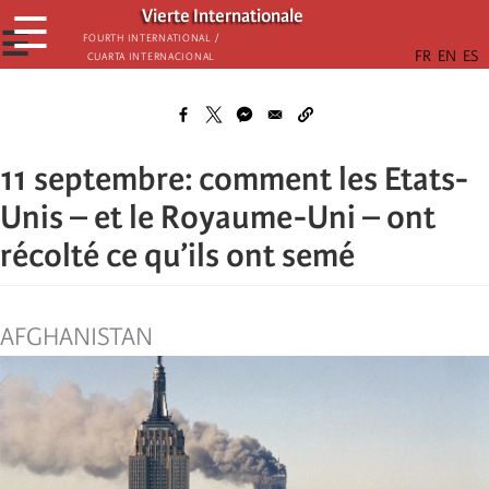
Skip
Vierte Internationale
☰
to
☰
Fourth International /
Cuarta Internacional
main
content
11 septembre: comment les Etats-
Unis – et le Royaume-Uni – ont
récolté ce qu’ils ont semé
AFGHANISTAN