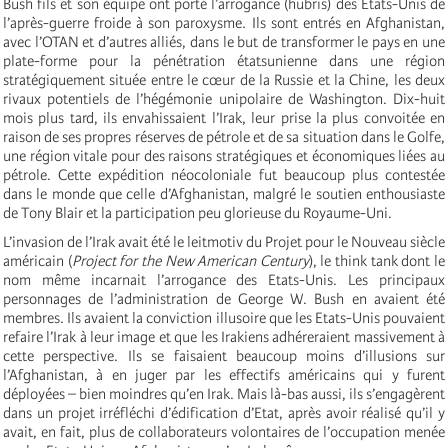
Bush fils et son équipe ont porté l’arrogance (hubris) des Etats-Unis de
l’après-guerre froide à son paroxysme. Ils sont entrés en Afghanistan,
avec l’OTAN et d’autres alliés, dans le but de transformer le pays en une
plate-forme pour la pénétration étatsunienne dans une région
stratégiquement située entre le cœur de la Russie et la Chine, les deux
rivaux potentiels de l’hégémonie unipolaire de Washington. Dix-huit
mois plus tard, ils envahissaient l’Irak, leur prise la plus convoitée en
raison de ses propres réserves de pétrole et de sa situation dans le Golfe,
une région vitale pour des raisons stratégiques et économiques liées au
pétrole. Cette expédition néocoloniale fut beaucoup plus contestée
dans le monde que celle d’Afghanistan, malgré le soutien enthousiaste
de Tony Blair et la participation peu glorieuse du Royaume-Uni.
L’invasion de l’Irak avait été le leitmotiv du Projet pour le Nouveau siècle
américain (
Project for the
New American Century
), le think tank dont le
nom même incarnait l’arrogance des Etats-Unis. Les principaux
personnages de l’administration de George W. Bush en avaient été
membres. Ils avaient la conviction illusoire que les Etats-Unis pouvaient
refaire l’Irak à leur image et que les Irakiens adhéreraient massivement à
cette perspective. Ils se faisaient beaucoup moins d’illusions sur
l’Afghanistan, à en juger par les effectifs américains qui y furent
déployées – bien moindres qu’en Irak. Mais là-bas aussi, ils s’engagèrent
dans un projet irréfléchi d’édification d’Etat, après avoir réalisé qu’il y
avait, en fait, plus de collaborateurs volontaires de l’occupation menée