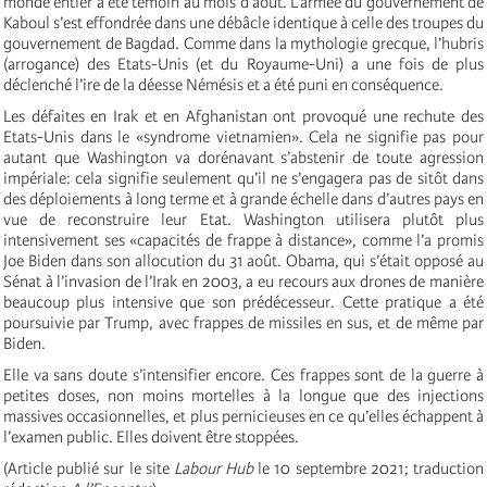
monde entier a été témoin au mois d’août. L’armée du gouvernement de
Kaboul s’est effondrée dans une débâcle identique à celle des troupes du
gouvernement de Bagdad. Comme dans la mythologie grecque, l’hubris
(arrogance) des Etats-Unis (et du Royaume-Uni) a une fois de plus
déclenché l’ire de la déesse Némésis et a été puni en conséquence.
Les défaites en Irak et en Afghanistan ont provoqué une rechute des
Etats-Unis dans le «syndrome vietnamien». Cela ne signifie pas pour
autant que Washington va dorénavant s’abstenir de toute agression
impériale: cela signifie seulement qu’il ne s’engagera pas de sitôt dans
des déploiements à long terme et à grande échelle dans d’autres pays en
vue de reconstruire leur Etat. Washington utilisera plutôt plus
intensivement ses «capacités de frappe à distance», comme l’a promis
Joe Biden dans son allocution du 31 août. Obama, qui s’était opposé au
Sénat à l’invasion de l’Irak en 2003, a eu recours aux drones de manière
beaucoup plus intensive que son prédécesseur. Cette pratique a été
poursuivie par Trump, avec frappes de missiles en sus, et de même par
Biden.
Elle va sans doute s’intensifier encore. Ces frappes sont de la guerre à
petites doses, non moins mortelles à la longue que des injections
massives occasionnelles, et plus pernicieuses en ce qu’elles échappent à
l’examen public. Elles doivent être stoppées.
(Article publié sur le site
Labour Hub
le 10 septembre 2021; traduction