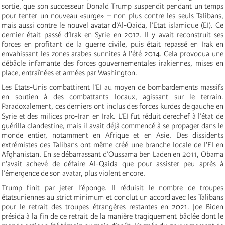
sortie, que son successeur Donald Trump suspendit pendant un temps
pour tenter un nouveau «surge» – non plus contre les seuls Talibans,
mais aussi contre le nouvel avatar d’Al-Qaida, l’Etat islamique (EI). Ce
dernier était passé d’Irak en Syrie en 2012. Il y avait reconstruit ses
forces en profitant de la guerre civile, puis était repassé en Irak en
envahissant les zones arabes sunnites à l’été 2014. Cela provoqua une
débâcle infamante des forces gouvernementales irakiennes, mises en
place, entraînées et armées par Washington.
Les Etats-Unis combattirent l’EI au moyen de bombardements massifs
en soutien à des combattants locaux, agissant sur le terrain.
Paradoxalement, ces derniers ont inclus des forces kurdes de gauche en
Syrie et des milices pro-Iran en Irak. L’EI fut réduit derechef à l’état de
guérilla clandestine, mais il avait déjà commencé à se propager dans le
monde entier, notamment en Afrique et en Asie. Des dissidents
extrémistes des Talibans ont même créé une branche locale de l’EI en
Afghanistan. En se débarrassant d’Oussama ben Laden en 2011, Obama
n’avait achevé de défaire Al-Qaida que pour assister peu après à
l’émergence de son avatar, plus violent encore.
Trump finit par jeter l’éponge. Il réduisit le nombre de troupes
étatsuniennes au strict minimum et conclut un accord avec les Talibans
pour le retrait des troupes étrangères restantes en 2021. Joe Biden
présida à la fin de ce retrait de la manière tragiquement bâclée dont le