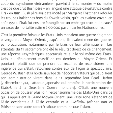
coup du «syndrome vietnamien», parvint à le surmonter – du moins
c’est ce que crut Bush père – en lançant une attaque dévastatrice contre
l’Irak en 1991. Bush père avait été incité par Margaret Thatcher à refouler
les troupes irakiennes hors du Koweït voisin, qu’elles avaient envahi en
août 1990. L’Irak fut ensuite étranglé par un embargo cruel qui a causé
un excès de mortalité estimé à 90 000 par an par les Nations unies.
C’est la première fois que les Etats-Unis menaient une guerre de grande
envergure au Moyen-Orient. Jusqu’alors, ils avaient mené des guerres
par procuration, notamment par le biais de leur allié israélien. Les
attentats du 11 septembre ont été le résultat direct de ce changement:
une réponse «asymétrique» spectaculaire, sur le sol même des Etats-
Unis, au déploiement massif de ces derniers au Moyen-Orient. Et
pourtant, plutôt que de prendre du recul et de reconsidérer une
ingérence qui s’était retournée contre eux de façon si spectaculaire,
George W. Bush et la horde sauvage de néoconservateurs qui peuplaient
son administration virent dans le 11 septembre leur Pearl Harbor
[7 décembre 1941, l’attaque japonaise qui entraîna la participation des
Etats-Unis à la Deuxième Guerre mondiale]. C’était une nouvelle
occasion de pousser plus loin l’expansionnisme des Etats-Unis dans ce
qu’ils appelaient le Grand Moyen-Orient, une vaste zone s’étendant de
l’Asie occidentale à l’Asie centrale et à l’«AfPak» (Afghanistan et
Pakistan), sans autre caractéristique commune que l’Islam.