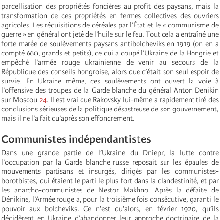
parcellisation des propriétés foncières au profit des paysans, mais la
transformation de ces propriétés en fermes collectives des ouvriers
agricoles. Les réquisitions de céréales par l’État et le « communisme de
guerre » en général ont jeté de l’huile sur le feu. Tout cela a entraîné une
forte marée de soulèvements paysans antibolcheviks en 1919 (on en a
compté 660, grands et petits), ce qui a coupé l’Ukraine de la Hongrie et
empêché l’armée rouge ukrainienne de venir au secours de la
République des conseils hongroise, alors que c’était son seul espoir de
survie. En Ukraine même, ces soulèvements ont ouvert la voie à
l’offensive des troupes de la Garde blanche du général Anton Denikin
sur Moscou
24
. Il est vrai que Rakovsky lui-même a rapidement tiré des
conclusions sérieuses de la politique désastreuse de son gouvernement,
mais il ne l’a fait qu’après son effondrement.
Communistes indépendantistes
Dans une grande partie de l’Ukraine du Dniepr, la lutte contre
l’occupation par la Garde blanche russe reposait sur les épaules de
mouvements partisans et insurgés, dirigés par les communistes-
borotbistes, qui étaient le parti le plus fort dans la clandestinité, et par
les anarcho-communistes de Nestor Makhno. Après la défaite de
Dénikine, l’Armée rouge a, pour la troisième fois consécutive, garanti le
pouvoir aux bolcheviks. Ce n’est qu’alors, en février 1920, qu’ils
décidèrent en Ukraine d’abandonner leur approche doctrinaire de la