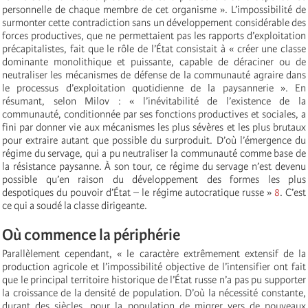
personnelle de chaque membre de cet organisme ». L’impossibilité de
surmonter cette contradiction sans un développement considérable des
forces productives, que ne permettaient pas les rapports d’exploitation
précapitalistes, fait que le rôle de l’État consistait à « créer une classe
dominante monolithique et puissante, capable de déraciner ou de
neutraliser les mécanismes de défense de la communauté agraire dans
le processus d’exploitation quotidienne de la paysannerie ». En
résumant, selon Milov : « l’inévitabilité de l’existence de la
communauté, conditionnée par ses fonctions productives et sociales, a
fini par donner vie aux mécanismes les plus sévères et les plus brutaux
pour extraire autant que possible du surproduit. D’où l’émergence du
régime du servage, qui a pu neutraliser la communauté comme base de
la résistance paysanne. À son tour, ce régime du servage n’est devenu
possible qu’en raison du développement des formes les plus
despotiques du pouvoir d’État – le régime autocratique russe »
8
. C’est
ce qui a soudé la classe dirigeante.
Où commence la périphérie
Parallèlement cependant, « le caractère extrêmement extensif de la
production agricole et l’impossibilité objective de l’intensifier ont fait
que le principal territoire historique de l’État russe n’a pas pu supporter
la croissance de la densité de population. D’où la nécessité constante,
durant des siècles, pour la population de migrer vers de nouveaux