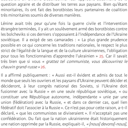
question agraire et de distribuer les terres aux paysans. Bien qu’étant
minoritaires, ils ont fait des borotbistes leurs partenaires de coalition
très minoritaires soumis de diverses manières.
Lénine avait très peur qu’une fois la guerre civile et l’intervention
étrangère terminées, il y ait un soulèvement armé des borotbistes contre
les bolcheviks si ces derniers s’opposaient à l’indépendance de l’Ukraine
soviétique. Il a exigé de ses camarades : « La plus grande prudence
possible en ce qui concerne les traditions nationales, le respect le plus
strict de l’égalité de la langue et de la culture ukrainiennes, l’obligation
pour tous les fonctionnaires d’apprendre l’ukrainien »
25
. Car il savait
très bien que si vous
« grattez tel communiste, vous découvrirez le
chauvin grand-russe »
26
.
Il a affirmé publiquement : « Aussi est-il évident et admis de tout le
monde que seuls les ouvriers et les paysans d’Ukraine peuvent décider et
décideront, à leur congrès national des Soviets, si l’Ukraine doit
fusionner avec la Russie » en une seule république soviétique, « ou
constituer une République autonome, indépendante » unie par une
union (fédération) avec la Russie, « et dans ce dernier cas, quel lien
fédératif doit l’associer à la Russie ». Ce n’est pas pour cette raison, a-t-il
déclaré, « que les communistes se diviseraient ». Il n’acceptait pas une
confédération. Du fait que la nation ukrainienne était historiquement
une nation opprimée par la Russie, expliquait-il,
« [nous] devons[-nous],