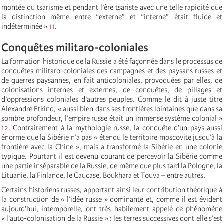
montée du tsarisme et pendant l’ère tsariste avec une telle rapidité que
la distinction même entre “externe” et “interne” était fluide et
indéterminée »
11
.
Conquêtes militaro-coloniales
La formation historique de la Russie a été façonnée dans le processus de
conquêtes militaro-coloniales des campagnes et des paysans russes et
de guerres paysannes, en fait anticoloniales, provoquées par elles, de
colonisations internes et externes, de conquêtes, de pillages et
d’oppressions coloniales d’autres peuples. Comme le dit à juste titre
Alexandre Etkind, « aussi bien dans ses frontières lointaines que dans sa
sombre profondeur, l’empire russe était un immense système colonial »
12
. Contrairement à la mythologie russe, la conquête d’un pays aussi
énorme que la Sibérie n’a pas « étendu le territoire moscovite jusqu’à la
frontière avec la Chine », mais a transformé la Sibérie en une colonie
typique. Pourtant il est devenu courant de percevoir la Sibérie comme
une partie inséparable de la Russie, de même que plus tard la Pologne, la
Lituanie, la Finlande, le Caucase, Boukhara et Touva – entre autres.
Certains historiens russes, apportant ainsi leur contribution théorique à
la construction de « l’idée russe » dominante et, comme il est évident
aujourd’hui, intemporelle, ont très habilement appelé ce phénomène
« l’auto-colonisation de la Russie » : les terres successives dont elle s’est