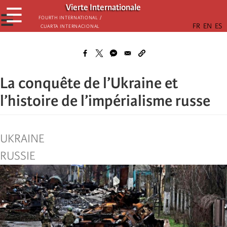
Skip
Vierte Internationale
☰
to
☰
Fourth International /
Cuarta Internacional
main
content
La conquête de l’Ukraine et
l’histoire de l’impérialisme russe
UKRAINE
RUSSIE