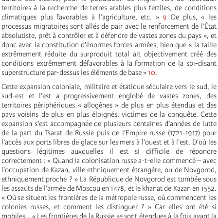
territoires à la recherche de terres arables plus fertiles, de conditions
climatiques plus favorables à l’agriculture, etc. »
9
De plus, « les
processus migratoires sont allés de pair avec le renforcement de l’État
absolutiste, prêt à contrôler et à défendre de vastes zones du pays », et
donc avec la constitution d’énormes forces armées, bien que « la taille
extrêmement réduite du surproduit total ait objectivement créé des
conditions extrêmement défavorables à la formation de la soi-disant
superstructure par-dessus les éléments de base »
10
.
Cette expansion coloniale, militaire et étatique séculaire vers le sud, le
sud-est et l’est a progressivement englobé de vastes zones, des
territoires périphériques « allogènes » de plus en plus étendus et des
pays voisins de plus en plus éloignés, victimes de la conquête. Cette
expansion s’est accompagnée de plusieurs centaines d’années de lutte
de la part du Tsarat de Russie puis de l’Empire russe (1721-1917) pour
l’accès aux ports libres de glace sur les mers à l’ouest et à l’est. D’où les
questions légitimes auxquelles il est si difficile de répondre
correctement : « Quand la colonisation russe a-t-elle commencé – avec
l’occupation de Kazan, ville ethniquement étrangère, ou de Novgorod,
ethniquement proche ? » La République de Novgorod est tombée sous
les assauts de l’armée de Moscou en 1478, et le khanat de Kazan en 1552.
« Où se situent les frontières de la métropole russe, où commencent les
colonies russes, et comment les distinguer ? » Car elles ont été si
mobiles… « Les frontières de la Russie se sont étendues à la fois avant la