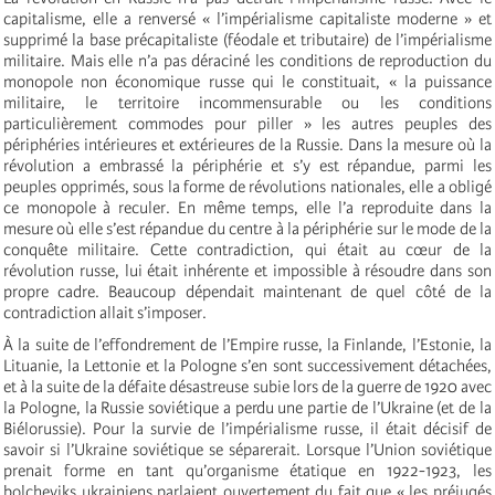
capitalisme, elle a renversé « l’impérialisme capitaliste moderne » et
supprimé la base précapitaliste (féodale et tributaire) de l’impérialisme
militaire. Mais elle n’a pas déraciné les conditions de reproduction du
monopole non économique russe qui le constituait, « la puissance
militaire, le territoire incommensurable ou les conditions
particulièrement commodes pour piller » les autres peuples des
périphéries intérieures et extérieures de la Russie. Dans la mesure où la
révolution a embrassé la périphérie et s’y est répandue, parmi les
peuples opprimés, sous la forme de révolutions nationales, elle a obligé
ce monopole à reculer. En même temps, elle l’a reproduite dans la
mesure où elle s’est répandue du centre à la périphérie sur le mode de la
conquête militaire. Cette contradiction, qui était au cœur de la
révolution russe, lui était inhérente et impossible à résoudre dans son
propre cadre. Beaucoup dépendait maintenant de quel côté de la
contradiction allait s’imposer.
À la suite de l’effondrement de l’Empire russe, la Finlande, l’Estonie, la
Lituanie, la Lettonie et la Pologne s’en sont successivement détachées,
et à la suite de la défaite désastreuse subie lors de la guerre de 1920 avec
la Pologne, la Russie soviétique a perdu une partie de l’Ukraine (et de la
Biélorussie). Pour la survie de l’impérialisme russe, il était décisif de
savoir si l’Ukraine soviétique se séparerait. Lorsque l’Union soviétique
prenait forme en tant qu’organisme étatique en 1922-1923, les
bolcheviks ukrainiens parlaient ouvertement du fait que « les préjugés