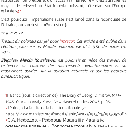
ressources nombreuses et d’un accès à la mer Noire –, c’est s’assurer les
moyens de redevenir un État impérial puissant, s’étendant sur l’Europe
et l’Asie »
37
.
C’est pourquoi l’impérialisme russe s’est lancé dans la reconquête de
l’Ukraine, où son destin même est en jeu.
12 juin 2022
Traduit du polonais par JM pour
Inprecor
. Cet article a été publié dans
l’édition polonaise du Monde diplomatique n° 2 (174) de mars-avril
2022.
Zbigniew Marcin Kowalewsk
i est polonais et mène des travaux de
recherche sur l’histoire des mouvements révolutionnaires et du
mouvement ouvrier, sur la question nationale et sur les pouvoirs
bureaucratiques.
1
I. Banac (sous la direction de), The Diary of Georgi Dimitrov, 1933-
1945, Yale University Press, New Haven-Londres 2003, p. 65.
2
Lénine, « La faillite de la IIe Internationale-5 » :
https://www.marxists.org/francais/lenin/works/1915/05/19150500f.
3
С.А. Нефедов, « Реформы Ивана III и Ивана IV:
османское влияние », Вопросы истории [S.A. Nefedov, « Les