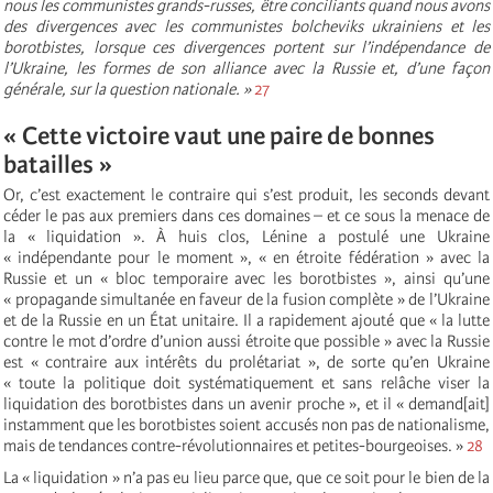
nous les communistes grands-russes, être conciliants quand nous avons
des divergences avec les communistes bolcheviks ukrainiens et les
borotbistes, lorsque ces divergences portent sur l’indépendance de
l’Ukraine, les formes de son alliance avec la Russie et, d’une façon
générale, sur la question nationale. »
27
« Cette victoire vaut une paire de bonnes
batailles »
Or, c’est exactement le contraire qui s’est produit, les seconds devant
céder le pas aux premiers dans ces domaines – et ce sous la menace de
la « liquidation ». À huis clos, Lénine a postulé une Ukraine
« indépendante pour le moment », « en étroite fédération » avec la
Russie et un « bloc temporaire avec les borotbistes », ainsi qu’une
« propagande simultanée en faveur de la fusion complète » de l’Ukraine
et de la Russie en un État unitaire. Il a rapidement ajouté que « la lutte
contre le mot d’ordre d’union aussi étroite que possible » avec la Russie
est « contraire aux intérêts du prolétariat », de sorte qu’en Ukraine
« toute la politique doit systématiquement et sans relâche viser la
liquidation des borotbistes dans un avenir proche », et il « demand[ait]
instamment que les borotbistes soient accusés non pas de nationalisme,
mais de tendances contre-révolutionnaires et petites-bourgeoises. »
28
La « liquidation » n’a pas eu lieu parce que, que ce soit pour le bien de la