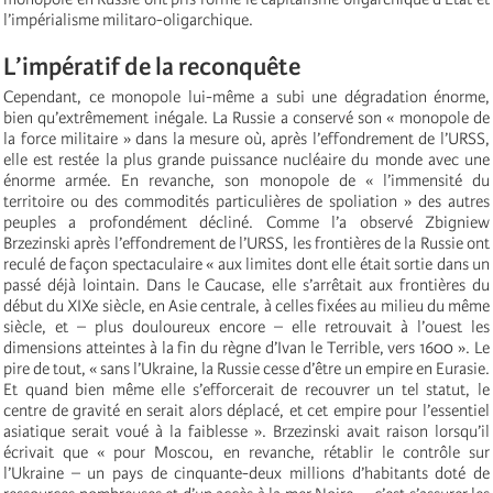
l’impérialisme militaro-oligarchique.
L’impératif de la reconquête
Cependant, ce monopole lui-même a subi une dégradation énorme,
bien qu’extrêmement inégale. La Russie a conservé son « monopole de
la force militaire » dans la mesure où, après l’effondrement de l’URSS,
elle est restée la plus grande puissance nucléaire du monde avec une
énorme armée. En revanche, son monopole de « l’immensité du
territoire ou des commodités particulières de spoliation » des autres
peuples a profondément décliné. Comme l’a observé Zbigniew
Brzezinski après l’effondrement de l’URSS, les frontières de la Russie ont
reculé de façon spectaculaire « aux limites dont elle était sortie dans un
passé déjà lointain. Dans le Caucase, elle s’arrêtait aux frontières du
début du XIXe siècle, en Asie centrale, à celles fixées au milieu du même
siècle, et – plus douloureux encore – elle retrouvait à l’ouest les
dimensions atteintes à la fin du règne d’Ivan le Terrible, vers 1600 ». Le
pire de tout, « sans l’Ukraine, la Russie cesse d’être un empire en Eurasie.
Et quand bien même elle s’efforcerait de recouvrer un tel statut, le
centre de gravité en serait alors déplacé, et cet empire pour l’essentiel
asiatique serait voué à la faiblesse ». Brzezinski avait raison lorsqu’il
écrivait que « pour Moscou, en revanche, rétablir le contrôle sur
l’Ukraine – un pays de cinquante-deux millions d’habitants doté de