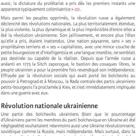
aussi, la dictature du prolétariat a pris dès les premiers instants une
apparence typiquement colonisatrice »
20
.
Mais parmi les peuples opprimés, la révolution russe a également
déclenché des révolutions nationales. La plus territorialement étendue,
la plus violente, la plus dynamique et la plus imprévisible d’entre elles a
été la révolution ukrainienne. Son jaillissement, et encore plus l’élan
qu’elle a pris, étaient inattendus. Une nation paysanne, sans « ses »
propriétaires terriens et « ses » capitalistes, avec une mince couche de
petite bourgeoisie et d’intelligentsia et une langue interdite, ne semblait
pas destinée ou capable de la réaliser. Depuis que l’armée russe a
anéanti en 1775 la Sitch zaporogue, le bastion des cosaques libres, le
peuple ukrainien a pour la première fois revendiqué son indépendance.
Effrayée par la révolution sociale qui avait porté les bolcheviks au
pouvoir à Petrograd et à Moscou, la Rada centrale des partis ukrainiens
petits-bourgeois l’a proclamée à Kiev, et s’est immédiatement impliquée
dans une guerre avec eux.
Révolution nationale ukrainienne
Une partie des bolcheviks ukrainiens (bien que le pourcentage
d’Ukrainiens parmi les membres du parti bolchevique en Ukraine ait été
négligeable) souhaitaient néanmoins aussi une Ukraine révolutionnaire,
soviétique comme la Russie, mais indépendante. Mais surtout, dans la