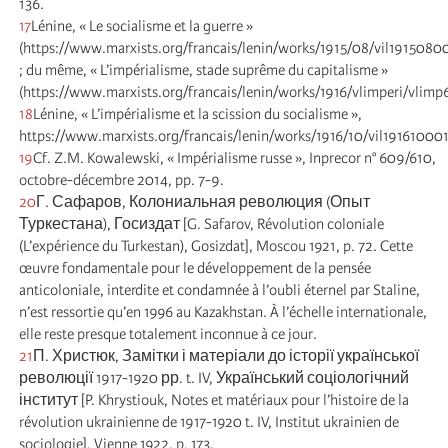
136.
17
Lénine, « Le socialisme et la guerre »
(https://www.marxists.org/francais/lenin/works/1915/08/vil1915080
; du même, « L’impérialisme, stade suprême du capitalisme »
(https://www.marxists.org/francais/lenin/works/1916/vlimperi/vlimp
18
Lénine, « L’impérialisme et la scission du socialisme »,
https://www.marxists.org/francais/lenin/works/1916/10/vil19161000
19
Cf. Z.M. Kowalewski, « Impérialisme russe », Inprecor n° 609/610,
octobre-décembre 2014, pp. 7-9.
20
Г. Сафаров, Колониальная революция (Опыт
Туркестана), Госиздат [G. Safarov, Révolution coloniale
(L’expérience du Turkestan), Gosizdat], Moscou 1921, p. 72. Cette
œuvre fondamentale pour le développement de la pensée
anticoloniale, interdite et condamnée à l’oubli éternel par Staline,
n’est ressortie qu’en 1996 au Kazakhstan. À l’échelle internationale,
elle reste presque totalement inconnue à ce jour.
21
П. Христюк, Замітки і матеріали до історії української
революції 1917-1920 рр. t. IV, Український соціологічний
інститут [P. Khrystiouk, Notes et matériaux pour l’histoire de la
révolution ukrainienne de 1917-1920 t. IV, Institut ukrainien de
sociologie], Vienne 1922, p. 173.