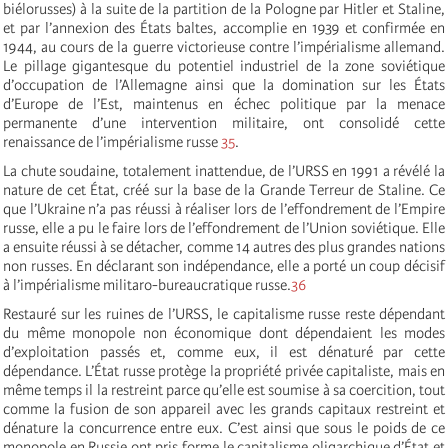
biélorusses) à la suite de la partition de la Pologne par Hitler et Staline,
et par l’annexion des États baltes, accomplie en 1939 et confirmée en
1944, au cours de la guerre victorieuse contre l’impérialisme allemand.
Le pillage gigantesque du potentiel industriel de la zone soviétique
d’occupation de l’Allemagne ainsi que la domination sur les États
d’Europe de l’Est, maintenus en échec politique par la menace
permanente d’une intervention militaire, ont consolidé cette
renaissance de l’impérialisme russe
35
.
La chute soudaine, totalement inattendue, de l’URSS en 1991 a révélé la
nature de cet État, créé sur la base de la Grande Terreur de Staline. Ce
que l’Ukraine n’a pas réussi à réaliser lors de l’effondrement de l’Empire
russe, elle a pu le faire lors de l’effondrement de l’Union soviétique. Elle
a ensuite réussi à se détacher, comme 14 autres des plus grandes nations
non russes. En déclarant son indépendance, elle a porté un coup décisif
à l’impérialisme militaro-bureaucratique russe.
36
Restauré sur les ruines de l’URSS, le capitalisme russe reste dépendant
du même monopole non économique dont dépendaient les modes
d’exploitation passés et, comme eux, il est dénaturé par cette
dépendance. L’État russe protège la propriété privée capitaliste, mais en
même temps il la restreint parce qu’elle est soumise à sa coercition, tout
comme la fusion de son appareil avec les grands capitaux restreint et
dénature la concurrence entre eux. C’est ainsi que sous le poids de ce
monopole en Russie ont pris forme le capitalisme oligarchique d’État et