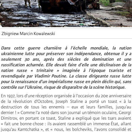
Zbigniew Marcin Kowalewski
Dans cette guerre charnière à l’échelle mondiale, la nation
ukrainienne lutte pour préserver son indépendance, obtenue il y a
seulement 30 ans, après des siècles de domination et une
russification acharnée. Elle devait faire d’elle une déclinaison de la
nation russe « trinitaire » imaginée à l’époque tsariste et
revendiquée par Vladimir Poutine. La classe dirigeante russe lutte
pour la renaissance d’un impérialisme russe en plein déclin qui, sans
contrôle sur l’Ukraine, risque de disparaître de la scène historique.
En 1937, lors d’une réception organisée à l’occasion du 20e anniversaire
de la révolution d’Octobre, Joseph Staline a porté un toast « à la
destruction de tous les ennemis – eux et leurs familles, jusqu’au
dernier ! » Comme l’a noté dans son journal un témoin oculaire, Georgi
Dimitrov, en portant ce toast, Staline a expliqué que les tsars avaient
« fait une bonne chose : ils avaient rassemblé un immense État, allant
jusqu’au Kamtchatka », et « nous, les bolcheviks, l’avons consolidé et