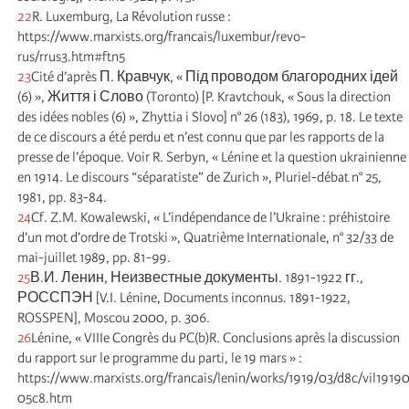
22
R. Luxemburg, La Révolution russe :
https://www.marxists.org/francais/luxembur/revo-
rus/rrus3.htm#ftn5
23
Cité d’après П. Кравчук, « Під проводом благородних ідей
(6) », Життя і Слово (Toronto) [P. Kravtchouk, « Sous la direction
des idées nobles (6) », Zhyttia i Slovo] n° 26 (183), 1969, p. 18. Le texte
de ce discours a été perdu et n’est connu que par les rapports de la
presse de l’époque. Voir R. Serbyn, « Lénine et la question ukrainienne
en 1914. Le discours “séparatiste” de Zurich », Pluriel-débat n° 25,
1981, pp. 83-84.
24
Cf. Z.M. Kowalewski, « L’indépendance de l’Ukraine : préhistoire
d’un mot d’ordre de Trotski », Quatrième Internationale, n° 32/33 de
mai-juillet 1989, pp. 81-99.
25
В.И. Ленин, Неизвестные документы. 1891-1922 гг.,
РОССПЭН [V.I. Lénine, Documents inconnus. 1891-1922,
ROSSPEN], Moscou 2000, p. 306.
26
Lénine, « VIIIe Congrès du PC(b)R. Conclusions après la discussion
du rapport sur le programme du parti, le 19 mars » :
https://www.marxists.org/francais/lenin/works/1919/03/d8c/vil1919
05c8.htm