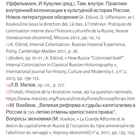
Уффельманн, И.Кукулин (ред.), Там, внутри. Практики
внутренней колонизации в культурной истории России,
Новое литературное обозрение [A. Etkind, D. Uffelmann, et I.
Koukouline (sous la direction de), Là-bas, à l’intérieur. Pratiques de
colonisation interne dans l’histoire culturelle de la Russie, Novoe
literatournoe obozrenie], Moscou 2012, pp. 10, 12.
12
A. Etkind, Internal Colonization. Russian Imperial Experience,
Polity, Cambridge-Malden 2011, p. 26.
13
Ibidem, pp. 61-71 ; A. Etkind, « How Russia “Colonized Itself”.
Internal Colonization in Classical Russian Historiography »,
International Journal for History, Culture and Modernity t. 3 n° 2,
2015, pp. 159-172.
14
Л.В. Милов, op. cit., p. 777.
15
Trotski, Histoire de la révolution russe, 40-La question nationale,
https://www.marxists.org/francais/trotsky/livres/hrrusse/hrr40.htm
16
М. Воейков, „Великая реформа и судьбы капитализма в
России (к 150-летию отмены крепостного права)”,
Вопросы экономики [М. Voeikov, « La Grande Réforme et le
destin du capitalisme en Russie (à l’occasion du 150e anniversaire de
l’abolition du servage) », Voprosy ekonomiki] n° 4, 2011, pp. 135, 123,