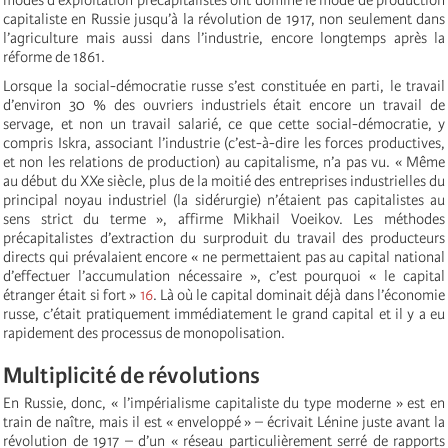
capitaliste en Russie jusqu’à la révolution de 1917, non seulement dans
l’agriculture mais aussi dans l’industrie, encore longtemps après la
réforme de 1861.
Lorsque la social-démocratie russe s’est constituée en parti, le travail
d’environ 30 % des ouvriers industriels était encore un travail de
servage, et non un travail salarié, ce que cette social-démocratie, y
compris Iskra, associant l’industrie (c’est-à-dire les forces productives,
et non les relations de production) au capitalisme, n’a pas vu. « Même
au début du XXe siècle, plus de la moitié des entreprises industrielles du
principal noyau industriel (la sidérurgie) n’étaient pas capitalistes au
sens strict du terme », affirme Mikhail Voeikov. Les méthodes
précapitalistes d’extraction du surproduit du travail des producteurs
directs qui prévalaient encore « ne permettaient pas au capital national
d’effectuer l’accumulation nécessaire », c’est pourquoi « le capital
étranger était si fort »
16
. Là où le capital dominait déjà dans l’économie
russe, c’était pratiquement immédiatement le grand capital et il y a eu
rapidement des processus de monopolisation.
Multiplicité de révolutions
En Russie, donc, « l’impérialisme capitaliste du type moderne » est en
train de naître, mais il est « enveloppé » – écrivait Lénine juste avant la
révolution de 1917 – d’un « réseau particulièrement serré de rapports