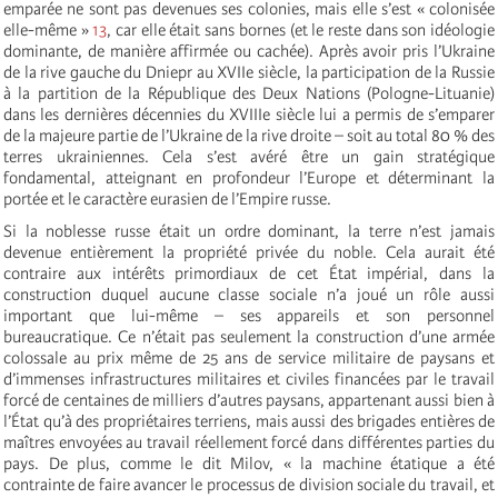
emparée ne sont pas devenues ses colonies, mais elle s’est « colonisée
elle-même »
13
, car elle était sans bornes (et le reste dans son idéologie
dominante, de manière affirmée ou cachée). Après avoir pris l’Ukraine
de la rive gauche du Dniepr au XVIIe siècle, la participation de la Russie
à la partition de la République des Deux Nations (Pologne-Lituanie)
dans les dernières décennies du XVIIIe siècle lui a permis de s’emparer
de la majeure partie de l’Ukraine de la rive droite – soit au total 80 % des
terres ukrainiennes. Cela s’est avéré être un gain stratégique
fondamental, atteignant en profondeur l’Europe et déterminant la
portée et le caractère eurasien de l’Empire russe.
Si la noblesse russe était un ordre dominant, la terre n’est jamais
devenue entièrement la propriété privée du noble. Cela aurait été
contraire aux intérêts primordiaux de cet État impérial, dans la
construction duquel aucune classe sociale n’a joué un rôle aussi
important que lui-même – ses appareils et son personnel
bureaucratique. Ce n’était pas seulement la construction d’une armée
colossale au prix même de 25 ans de service militaire de paysans et
d’immenses infrastructures militaires et civiles financées par le travail
forcé de centaines de milliers d’autres paysans, appartenant aussi bien à
l’État qu’à des propriétaires terriens, mais aussi des brigades entières de
maîtres envoyées au travail réellement forcé dans différentes parties du
pays. De plus, comme le dit Milov, « la machine étatique a été
contrainte de faire avancer le processus de division sociale du travail, et