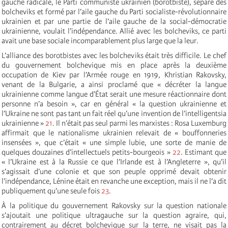
gauche radicale, le Parti communiste ukrainien (borotbiste), séparé des
bolcheviks et formé par l’aile gauche du Parti socialiste-révolutionnaire
ukrainien et par une partie de l’aile gauche de la social-démocratie
ukrainienne, voulait l’indépendance. Allié avec les bolcheviks, ce parti
avait une base sociale incomparablement plus large que la leur.
L’alliance des borotbistes avec les bolcheviks était très difficile. Le chef
du gouvernement bolchevique mis en place après la deuxième
occupation de Kiev par l’Armée rouge en 1919, Khristian Rakovsky,
venant de la Bulgarie, a ainsi proclamé que « décréter la langue
ukrainienne comme langue d’État serait une mesure réactionnaire dont
personne n’a besoin », car en général « la question ukrainienne et
l’Ukraine ne sont pas tant un fait réel qu’une invention de l’intelligentsia
ukrainienne »
21
. Il n’était pas seul parmi les marxistes : Rosa Luxemburg
affirmait que le nationalisme ukrainien relevait de « bouffonneries
insensées », que c’était « une simple lubie, une sorte de manie de
quelques douzaines d’intellectuels petits-bourgeois »
22
. Estimant que
« l’Ukraine est à la Russie ce que l’Irlande est à l’Angleterre », qu’il
s’agissait d’une colonie et que son peuple opprimé devait obtenir
l’indépendance, Lénine était en revanche une exception, mais il ne l’a dit
publiquement qu’une seule fois
23
.
À la politique du gouvernement Rakovsky sur la question nationale
s’ajoutait une politique ultragauche sur la question agraire, qui,
contrairement au décret bolchevique sur la terre, ne visait pas la