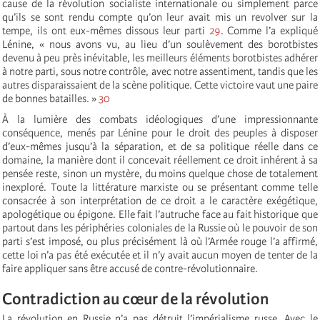
cause de la révolution socialiste internationale ou simplement parce
qu’ils se sont rendu compte qu’on leur avait mis un revolver sur la
tempe, ils ont eux-mêmes dissous leur parti
29
. Comme l’a expliqué
Lénine, « nous avons vu, au lieu d’un soulèvement des borotbistes
devenu à peu près inévitable, les meilleurs éléments borotbistes adhérer
à notre parti, sous notre contrôle, avec notre assentiment, tandis que les
autres disparaissaient de la scène politique. Cette victoire vaut une paire
de bonnes batailles. »
30
À la lumière des combats idéologiques d’une impressionnante
conséquence, menés par Lénine pour le droit des peuples à disposer
d’eux-mêmes jusqu’à la séparation, et de sa politique réelle dans ce
domaine, la manière dont il concevait réellement ce droit inhérent à sa
pensée reste, sinon un mystère, du moins quelque chose de totalement
inexploré. Toute la littérature marxiste ou se présentant comme telle
consacrée à son interprétation de ce droit a le caractère exégétique,
apologétique ou épigone. Elle fait l’autruche face au fait historique que
partout dans les périphéries coloniales de la Russie où le pouvoir de son
parti s’est imposé, ou plus précisément là où l’Armée rouge l’a affirmé,
cette loi n’a pas été exécutée et il n’y avait aucun moyen de tenter de la
faire appliquer sans être accusé de contre-révolutionnaire.
Contradiction au cœur de la révolution
La révolution en Russie n’a pas détruit l’impérialisme russe. Avec le