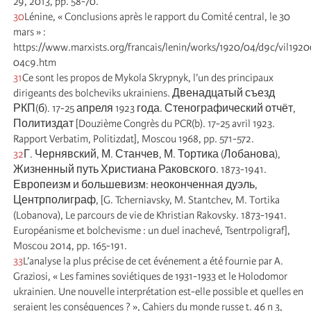
29, 2013, pp. 58-70.
30
Lénine, « Conclusions après le rapport du Comité central, le 30
mars » :
https://www.marxists.org/francais/lenin/works/1920/04/d9c/vil192
04c9.htm
31
Ce sont les propos de Mykola Skrypnyk, l’un des principaux
dirigeants des bolcheviks ukrainiens. Двенадцатый съезд
РКП(б). 17-25 апреля 1923 года. Стенографический отчёт,
Политиздат [Douzième Congrès du PCR(b). 17-25 avril 1923.
Rapport Verbatim, Politizdat], Moscou 1968, pp. 571-572.
32
Г. Чернявский, М. Станчев, М. Тортика (Лобанова),
Жизненный путь Христиана Раковского. 1873-1941.
Европеизм и большевизм: неоконченная дуэль,
Центрполиграф, [G. Tcherniavsky, M. Stantchev, M. Tortika
(Lobanova), Le parcours de vie de Khristian Rakovsky. 1873-1941.
Européanisme et bolchevisme : un duel inachevé, Tsentrpoligraf],
Moscou 2014, pp. 165-191.
33
L’analyse la plus précise de cet événement a été fournie par A.
Graziosi, « Les famines soviétiques de 1931-1933 et le Holodomor
ukrainien. Une nouvelle interprétation est-elle possible et quelles en
seraient les conséquences ? », Cahiers du monde russe t. 46 n 3,