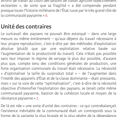
efforts de travail au cours des saisons de travail agricole objectivement
existantes »
, de sorte que sa fragilité « a été compensée pendant
presque toute l’histoire millénaire de l’État russe par le très grand rôle de
la communauté paysanne »
6
.
Unité des contraires
Le surtravail des paysans ne pouvait être extorqué – dans une large
mesure ou même entièrement – qu’aux dépens du travail nécessaire à
leur propre reproduction, c’est-à-dire par des méthodes d’exploitation
absolue (plutôt que par une exploitation relative basée sur
l’augmentation de la productivité du travail). Cela n’était pas possible
sans leur imposer le régime de servage le plus dur possible, d’autant
plus que, compte tenu des conditions générales de production, une
forte organisation communale du travail était nécessaire. La nécessité
« d’optimaliser la taille du surproduit total » – de l’augmenter dans
l’intérêt des appareils d’État et de la classe dominante – était pressante,
mais « sur la voie de cette “optimalisation”, c’est-à-dire de la nécessité
objective d’intensifier l’exploitation des paysans, se tenait cette même
communauté paysanne, bastion de la cohésion locale et moyen de la
résistance paysanne »
7
.
De là est née « une sorte d’unité des contraires : ce qui contrebalançait
l’existence inévitable de la communauté était un contrepoids sous la
forme de la variante la plus brutale et la plus sévère de la dépendance