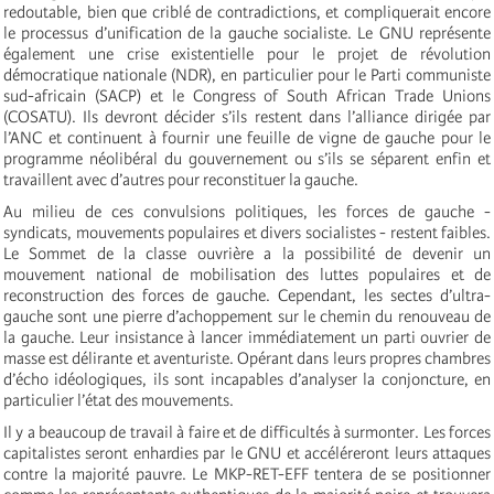
redoutable, bien que criblé de contradictions, et compliquerait encore
le processus d’unification de la gauche socialiste. Le GNU représente
également une crise existentielle pour le projet de révolution
démocratique nationale (NDR), en particulier pour le Parti communiste
sud-africain (SACP) et le Congress of South African Trade Unions
(COSATU). Ils devront décider s’ils restent dans l’alliance dirigée par
l’ANC et continuent à fournir une feuille de vigne de gauche pour le
programme néolibéral du gouvernement ou s’ils se séparent enfin et
travaillent avec d’autres pour reconstituer la gauche.
Au milieu de ces convulsions politiques, les forces de gauche -
syndicats, mouvements populaires et divers socialistes - restent faibles.
Le Sommet de la classe ouvrière a la possibilité de devenir un
mouvement national de mobilisation des luttes populaires et de
reconstruction des forces de gauche. Cependant, les sectes d’ultra-
gauche sont une pierre d’achoppement sur le chemin du renouveau de
la gauche. Leur insistance à lancer immédiatement un parti ouvrier de
masse est délirante et aventuriste. Opérant dans leurs propres chambres
d’écho idéologiques, ils sont incapables d’analyser la conjoncture, en
particulier l’état des mouvements.
Il y a beaucoup de travail à faire et de difficultés à surmonter. Les forces
capitalistes seront enhardies par le GNU et accéléreront leurs attaques
contre la majorité pauvre. Le MKP-RET-EFF tentera de se positionner