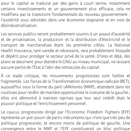
pour le capital se traduise par des gains à court terme, notamment
certains investissements et un gouvernement plus efficace, cela ne
modifiera pas la trajectoire fondamentale du nouveau gouvernement :
l’austérité sous stéroïdes dans une économie stagnante et en voie de
désindustrialisation.
Les services publics seront probablement soumis à un assaut d’austérité
et de privatisation, la production et la distribution d’électricité et le
transport de marchandises étant les premières cibles. La National
Health Insurance, tant vantée et nécessaire, sera probablement bloquée
et dépérit pour protéger le secteur privé de la santé. D’ores et déjà, des
plans se dessinent pour étendre le GNU au niveau municipal, ne laissant
aucune partie de l’État à l’abri des tentacules du capital.
À ce stade critique, les mouvements progressistes sont faibles et
fragmentés. Les forces de la Transformation économique radicale (RET),
aujourd’hui sous la forme du parti uMkhonto (MKP), attendent dans les
coulisses pour revêtir de manière opportuniste le costume de la gauche ;
elles ont démontré à maintes reprises que leur seul intérêt était le
pouvoir politique et l’enrichissement personnel.
Le caucus progressiste dirigé par l’Economic Freedom Fighters (EFF)
représente un pot-pourri de partis mécontents qui n’ont que très peu de
politique progressiste, et encore moins de politique de gauche. Une
convergence entre le MKP et l’EFF constituerait un bloc politique