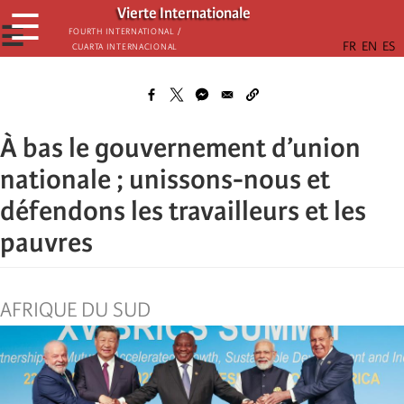
Skip
Vierte Internationale
☰
to
☰
Fourth International /
Cuarta Internacional
main
content
À bas le gouvernement d’union
nationale ; unissons-nous et
défendons les travailleurs et les
pauvres
AFRIQUE DU SUD