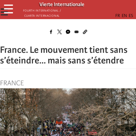
Skip
Vierte Internationale
☰
to
☰
Fourth International /
Cuarta Internacional
main
content
France. Le mouvement tient sans
s’éteindre… mais sans s’étendre
FRANCE