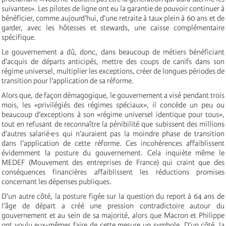
suivantes». Les pilotes de ligne ont eu la garantie de pouvoir continuer à
bénéficier, comme aujourd’hui, d’une retraite à taux plein à 60 ans et de
garder, avec les hôtesses et stewards, une caisse complémentaire
spécifique.
Le gouvernement a dû, donc, dans beaucoup de métiers bénéficiant
d’acquis de départs anticipés, mettre des coups de canifs dans son
régime universel, multiplier les exceptions, créer de longues périodes de
transition pour l’application de sa réforme.
Alors que, de façon démagogique, le gouvernement a visé pendant trois
mois, les «privilégiés des régimes spéciaux», il concède un peu ou
beaucoup d’exceptions à son «régime universel identique pour tous»,
tout en refusant de reconnaître la pénibilité que subissent des millions
d’autres salarié·e·s qui n’auraient pas la moindre phase de transition
dans l’application de cette réforme. Ces incohérences affaiblissent
évidemment la posture du gouvernement. Cela inquiète même le
MEDEF (Mouvement des entreprises de France) qui craint que des
conséquences financières affaiblissent les réductions promises
concernant les dépenses publiques.
D’un autre côté, la posture figée sur la question du report à 64 ans de
l’âge de départ a créé une pression contradictoire autour du
gouvernement et au sein de sa majorité, alors que Macron et Philippe
ont voulu eux-mêmes faire de cette mesure un symbole. D’un côté, la