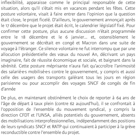
inflexibilité, apparaisse comme le principal responsable de cette
situation, alors qu’il s’était mis en vacances pendant les fêtes. Cette
posture volontaire, visait à faire entrer dans l’opinion que la question
était close, le projet ficelé. D’ailleurs, le gouvernement annonçait après
le 17 décembre que le projet était écrit, le calendrier législatif fixé. Pour
confirmer cette posture, plus aucune discussion n’était programmée
entre le 18 décembre et le 6 janvier… et, ostensiblement le
gouvernement se décrétait en congé et Macron dans une suite de
voyage à l’étranger. Ce silence volontaire ne fut interrompu que par une
allocution présidentielle des vœux du nouvel An, décrivant un pays
imaginaire, fait de réussite économique et sociale, et baignant dans la
sérénité. Cette posture méprisante n’aura fait qu’accroître l’animosité
des salarié·e·s mobilisé·e·s contre le gouvernement, y compris et aussi
celle des usagers des transports galérant tous les jours en région
parisienne ou pour accomplir des voyages SNCF de congés de fin
d’année
De plus, en maintenant obstinément le choix de reporter à 64 ans de
l’âge de départ à taux plein (contre 62 aujourd’hui), il se confrontait à
l’opposition de l’ensemble du mouvement syndical, y compris la
direction CFDT et l’UNSA, alliés potentiels du gouvernement, absents
des mobilisations interprofessionnelles, indépendamment des positions
de leurs syndicats SNCF et RATP qui continuaient à participer à la grève
reconductible contre l’ensemble du projet.