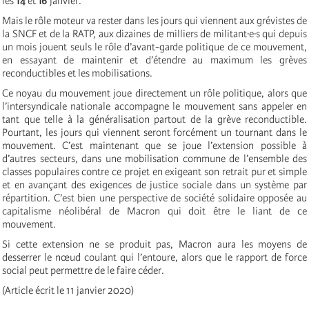
les
14
et
16
janvier.
Mais le rôle moteur va rester dans les jours qui viennent aux grévistes de
la SNCF et de la RATP, aux dizaines de milliers de militant·e·s qui depuis
un mois jouent seuls le rôle d’avant-garde politique de ce mouvement,
en essayant de maintenir et d’étendre au maximum les grèves
reconductibles et les mobilisations.
Ce noyau du mouvement joue directement un rôle politique, alors que
l’intersyndicale nationale accompagne le mouvement sans appeler en
tant que telle à la généralisation partout de la grève reconductible.
Pourtant, les jours qui viennent seront forcément un tournant dans le
mouvement. C’est maintenant que se joue l’extension possible à
d’autres secteurs, dans une mobilisation commune de l’ensemble des
classes populaires contre ce projet en exigeant son retrait pur et simple
et en avançant des exigences de justice sociale dans un système par
répartition. C’est bien une perspective de société solidaire opposée au
capitalisme néolibéral de Macron qui doit être le liant de ce
mouvement.
Si cette extension ne se produit pas, Macron aura les moyens de
desserrer le nœud coulant qui l’entoure, alors que le rapport de force
social peut permettre de le faire céder.
(Article écrit le 11 janvier 2020)