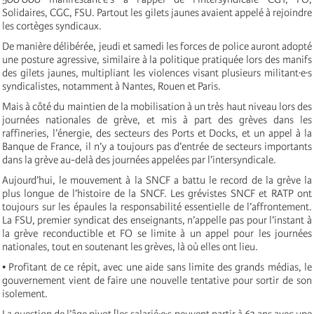
Solidaires, CGC, FSU. Partout les gilets jaunes avaient appelé à rejoindre
les cortèges syndicaux.
De manière délibérée, jeudi et samedi les forces de police auront adopté
une posture agressive, similaire à la politique pratiquée lors des manifs
des gilets jaunes, multipliant les violences visant plusieurs militant·e·s
syndicalistes, notamment à Nantes, Rouen et Paris.
Mais à côté du maintien de la mobilisation à un très haut niveau lors des
journées nationales de grève, et mis à part des grèves dans les
raffineries, l’énergie, des secteurs des Ports et Docks, et un appel à la
Banque de France, il n’y a toujours pas d’entrée de secteurs importants
dans la grève au-delà des journées appelées par l’intersyndicale.
Aujourd’hui, le mouvement à la SNCF a battu le record de la grève la
plus longue de l’histoire de la SNCF. Les grévistes SNCF et RATP ont
toujours sur les épaules la responsabilité essentielle de l’affrontement.
La FSU, premier syndicat des enseignants, n’appelle pas pour l’instant à
la grève reconductible et FO se limite à un appel pour les journées
nationales, tout en soutenant les grèves, là où elles ont lieu.
• Profitant de ce répit, avec une aide sans limite des grands médias, le
gouvernement vient de faire une nouvelle tentative pour sortir de son
isolement.
La question de l’âge pivot [les salarié·e·s peuvent partir à 62 ans avec une