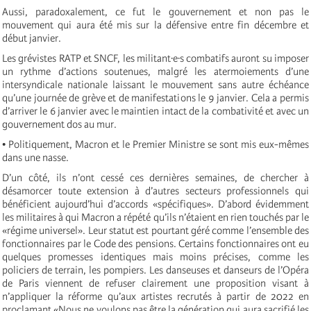
Aussi, paradoxalement, ce fut le gouvernement et non pas le
mouvement qui aura été mis sur la défensive entre fin décembre et
début janvier.
Les grévistes RATP et SNCF, les militant·e·s combatifs auront su imposer
un rythme d’actions soutenues, malgré les atermoiements d’une
intersyndicale nationale laissant le mouvement sans autre échéance
qu’une journée de grève et de manifestations le 9 janvier. Cela a permis
d’arriver le 6 janvier avec le maintien intact de la combativité et avec un
gouvernement dos au mur.
• Politiquement, Macron et le Premier Ministre se sont mis eux-mêmes
dans une nasse.
D’un côté, ils n’ont cessé ces dernières semaines, de chercher à
désamorcer toute extension à d’autres secteurs professionnels qui
bénéficient aujourd’hui d’accords «spécifiques». D’abord évidemment
les militaires à qui Macron a répété qu’ils n’étaient en rien touchés par le
«régime universel». Leur statut est pourtant géré comme l’ensemble des
fonctionnaires par le Code des pensions. Certains fonctionnaires ont eu
quelques promesses identiques mais moins précises, comme les
policiers de terrain, les pompiers. Les danseuses et danseurs de l’Opéra
de Paris viennent de refuser clairement une proposition visant à
n’appliquer la réforme qu’aux artistes recrutés à partir de 2022 en
proclamant «Nous ne voulons pas être la génération qui aura sacrifié les