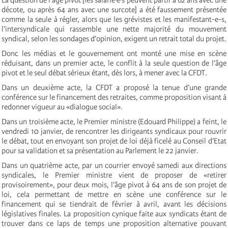
décote, ou après 64 ans avec une surcote] a été faussement présentée
comme la seule à régler, alors que les grévistes et les manifestant-e-s,
l’intersyndicale qui rassemble une nette majorité du mouvement
syndical, selon les sondages d’opinion, exigent un retrait total du projet.
Donc les médias et le gouvernement ont monté une mise en scène
réduisant, dans un premier acte, le conflit à la seule question de l’âge
pivot et le seul débat sérieux étant, dès lors, à mener avec la CFDT.
Dans un deuxième acte, la CFDT a proposé la tenue d’une grande
conférence sur le financement des retraites, comme proposition visant à
redonner vigueur au «dialogue social».
Dans un troisième acte, le Premier ministre (Edouard Philippe) a feint, le
vendredi 10 janvier, de rencontrer les dirigeants syndicaux pour rouvrir
le débat, tout en envoyant son projet de loi déjà ficelé au Conseil d’Etat
pour sa validation et sa présentation au Parlement le 22 janvier.
Dans un quatrième acte, par un courrier envoyé samedi aux directions
syndicales, le Premier ministre vient de proposer de «retirer
provisoirement», pour deux mois, l’âge pivot à 64 ans de son projet de
loi, cela permettant de mettre en scène une conférence sur le
financement qui se tiendrait de février à avril, avant les décisions
législatives finales. La proposition cynique faite aux syndicats étant de
trouver dans ce laps de temps une proposition alternative pouvant