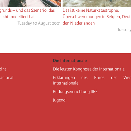
runds ‒ und das Szenario, das
Das ist keine Naturkatastrophe:
nicht modelliert hat
Überschwemmungen in Belgien, Deut
Tuesday 10 August 2021
den Niederlanden
Tuesday
Die Internationale
oint
Die letzten Kongresse der Internationale
nacional
Erklärungen des Büros der Vier
Internationale
Bildungseinrichtung IIRE
Jugend