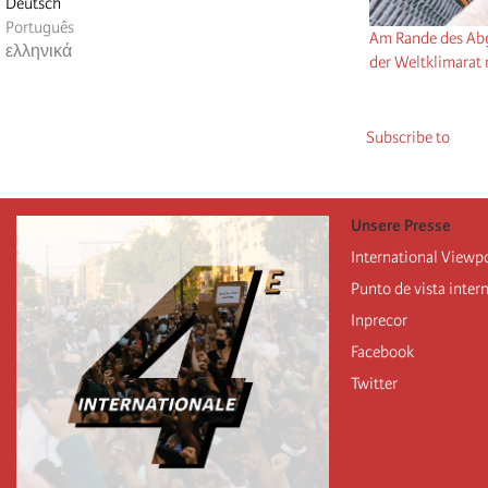
Deutsch
Português
Am Rande des Abg
ελληνικά
der Weltklimarat 
Subscribe to
Unsere Presse
International Viewp
Punto de vista inter
Inprecor
Facebook
Twitter