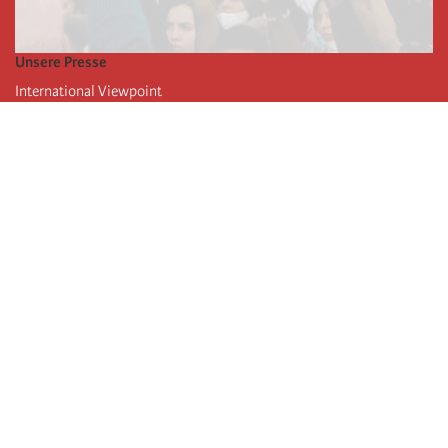
Unsere Presse
International Viewpoint
Punto de vista internacional
Inprecor
Facebook
Twitter
Die Internationale
Die letzten Kongresse der Internationale
Erklärungen des Büros der Vierten Internationale
Bildungseinrichtung IIRE
Jugend
Autors
Videos
RSS