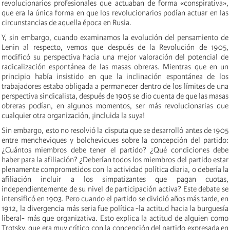
revolucionarios profesionales que actuaban de forma «conspirativa»,
que era la única forma en que los revolucionarios podían actuar en las
circunstancias de aquella época en Rusia.
Y, sin embargo, cuando examinamos la evolución del pensamiento de
Lenin al respecto, vemos que después de la Revolución de 1905,
modificó su perspectiva hacia una mejor valoración del potencial de
radicalización espontánea de las masas obreras. Mientras que en un
principio había insistido en que la inclinación espontánea de los
trabajadores estaba obligada a permanecer dentro de los límites de una
perspectiva sindicalista, después de 1905 se dio cuenta de que las masas
obreras podían, en algunos momentos, ser más revolucionarias que
cualquier otra organización, ¡incluida la suya!
Sin embargo, esto no resolvió la disputa que se desarrolló antes de 1905
entre mencheviques y bolcheviques sobre la concepción del partido:
¿Cuántos miembros debe tener el partido? ¿Qué condiciones debe
haber para la afiliación? ¿Deberían todos los miembros del partido estar
plenamente comprometidos con la actividad política diaria, o debería la
afiliación incluir a los simpatizantes que pagan cuotas,
independientemente de su nivel de participación activa? Este debate se
intensificó en 1903. Pero cuando el partido se dividió años más tarde, en
1912, la divergencia más seria fue política -la actitud hacia la burguesía
liberal- más que organizativa. Esto explica la actitud de alguien como
Trotsky, que era muy crítico con la concepción del partido expresada en