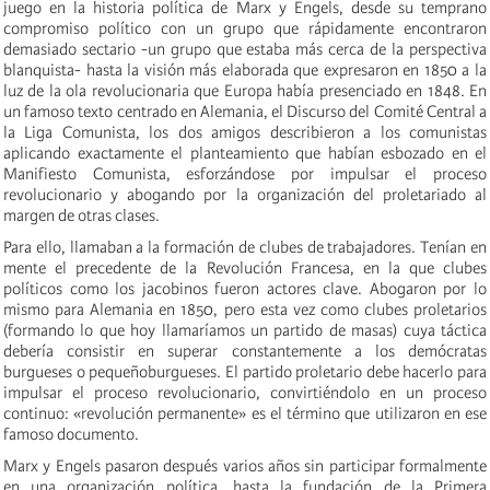
juego en la historia política de Marx y Engels, desde su temprano
compromiso político con un grupo que rápidamente encontraron
demasiado sectario -un grupo que estaba más cerca de la perspectiva
blanquista- hasta la visión más elaborada que expresaron en 1850 a la
luz de la ola revolucionaria que Europa había presenciado en 1848. En
un famoso texto centrado en Alemania, el Discurso del Comité Central a
la Liga Comunista, los dos amigos describieron a los comunistas
aplicando exactamente el planteamiento que habían esbozado en el
Manifiesto Comunista, esforzándose por impulsar el proceso
revolucionario y abogando por la organización del proletariado al
margen de otras clases.
Para ello, llamaban a la formación de clubes de trabajadores. Tenían en
mente el precedente de la Revolución Francesa, en la que clubes
políticos como los jacobinos fueron actores clave. Abogaron por lo
mismo para Alemania en 1850, pero esta vez como clubes proletarios
(formando lo que hoy llamaríamos un partido de masas) cuya táctica
debería consistir en superar constantemente a los demócratas
burgueses o pequeñoburgueses. El partido proletario debe hacerlo para
impulsar el proceso revolucionario, convirtiéndolo en un proceso
continuo: «revolución permanente» es el término que utilizaron en ese
famoso documento.
Marx y Engels pasaron después varios años sin participar formalmente
en una organización política, hasta la fundación de la Primera