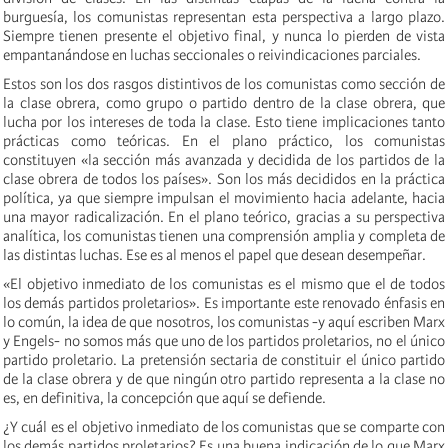
burguesía, los comunistas representan esta perspectiva a largo plazo.
Siempre tienen presente el objetivo final, y nunca lo pierden de vista
empantanándose en luchas seccionales o reivindicaciones parciales.
Estos son los dos rasgos distintivos de los comunistas como sección de
la clase obrera, como grupo o partido dentro de la clase obrera, que
lucha por los intereses de toda la clase. Esto tiene implicaciones tanto
prácticas como teóricas. En el plano práctico, los comunistas
constituyen «la sección más avanzada y decidida de los partidos de la
clase obrera de todos los países». Son los más decididos en la práctica
política, ya que siempre impulsan el movimiento hacia adelante, hacia
una mayor radicalización. En el plano teórico, gracias a su perspectiva
analítica, los comunistas tienen una comprensión amplia y completa de
las distintas luchas. Ese es al menos el papel que desean desempeñar.
«El objetivo inmediato de los comunistas es el mismo que el de todos
los demás partidos proletarios». Es importante este renovado énfasis en
lo común, la idea de que nosotros, los comunistas -y aquí escriben Marx
y Engels- no somos más que uno de los partidos proletarios, no el único
partido proletario. La pretensión sectaria de constituir el único partido
de la clase obrera y de que ningún otro partido representa a la clase no
es, en definitiva, la concepción que aquí se defiende.
¿Y cuál es el objetivo inmediato de los comunistas que se comparte con
los demás partidos proletarios? Es una buena indicación de lo que Marx