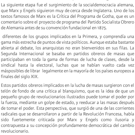
La siguiente etapa fue el surgimiento de la socialdemocracia alemana,
que Marx y Engels siguieron muy de cerca desde Inglaterra. Uno de los
textos famosos de Marx es la Crítica del Programa de Gotha, que es un
comentario sobre el proyecto de programa del Partido Socialista Obrero
de Alemania antes de su convención fundacional en 1875.
diferentes de los grupos implicados en la Primera, y comprendía una
gama más estrecha de puntos de vista políticos. Aunque estaba bastante
abierta al debate, los anarquistas no eran bienvenidos en sus filas. La
Segunda Internacional se basaba en partidos obreros de masas que
participaban en toda la gama de formas de lucha de clases, desde la
sindical hasta la electoral, luchas que se habían vuelto cada vez
másposibles de librar legalmente en la mayoría de los países europeos a
finales del siglo XIX.
Estos partidos obreros implicados en la lucha de masas surgieron con el
telón de fondo de una crítica al blanquismo, que es la idea de que un
pequeño grupo de revolucionarios ilustrados puede tomar el poder por
la fuerza, mediante un golpe de estado, y reeducar a las masas después
de tomar el poder. Esta perspectiva, que surgió de una de las corrientes
radicales que se desarrollaron a partir de la Revolución Francesa, había
sido fuertemente criticada por Marx y Engels como ilusoria y
contrapuesta a su concepción profundamente democrática del cambio
revolucionario.