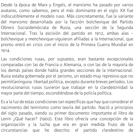
Desde la época de Marx y Engels, el marxismo ha pasado por varios
avatares, como sabemos, pero el más dominante en el siglo XX fue
indiscutiblemente el modelo ruso. Más concretamente, fue la variante
del marxismo desarrollada por la facción bolchevique del Partido
Obrero Socialdemócrata de Rusia, una sección de la Segunda
Internacional. Tras la escisión del partido en 1912, ambas alas -
bolchevique y menchevique-siguieron afiliadas a la Internacional, que
pronto entró en crisis con el inicio de la Primera Guerra Mundial en
1914.
Las condiciones rusas, por supuesto, eran bastante excepcionales
comparadas con las de Francia o Alemania, o con las de la mayoría de
los demás países donde había grandes secciones de la Internacional.
Rusia estaba gobernada por el zarismo, un estado muy represivo que no
permitíaninguna libertad política, excepto durante breves períodos. Los
revolucionarios rusos tuvieron que trabajar en la clandestinidad la
mayor parte del tiempo, escondiéndose de la policía política.
Es a la luz de estas condiciones tan específicas que hay que considerar el
nacimiento del leninismo como teoría del partido. Nació a principios
del siglo pasado, siendo su primer documento importante el libro de
Lenin ¿Qué hacer? (1902). Este libro ofrecía una concepción de la
organización y la lucha que era en gran medida fruto de las
circunstancias que he descrito: el partido clandestino de