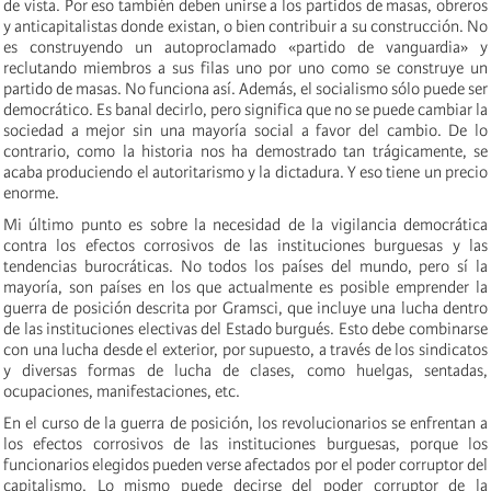
de vista. Por eso también deben unirse a los partidos de masas, obreros
y anticapitalistas donde existan, o bien contribuir a su construcción. No
es construyendo un autoproclamado «partido de vanguardia» y
reclutando miembros a sus filas uno por uno como se construye un
partido de masas. No funciona así. Además, el socialismo sólo puede ser
democrático. Es banal decirlo, pero significa que no se puede cambiar la
sociedad a mejor sin una mayoría social a favor del cambio. De lo
contrario, como la historia nos ha demostrado tan trágicamente, se
acaba produciendo el autoritarismo y la dictadura. Y eso tiene un precio
enorme.
Mi último punto es sobre la necesidad de la vigilancia democrática
contra los efectos corrosivos de las instituciones burguesas y las
tendencias burocráticas. No todos los países del mundo, pero sí la
mayoría, son países en los que actualmente es posible emprender la
guerra de posición descrita por Gramsci, que incluye una lucha dentro
de las instituciones electivas del Estado burgués. Esto debe combinarse
con una lucha desde el exterior, por supuesto, a través de los sindicatos
y diversas formas de lucha de clases, como huelgas, sentadas,
ocupaciones, manifestaciones, etc.
En el curso de la guerra de posición, los revolucionarios se enfrentan a
los efectos corrosivos de las instituciones burguesas, porque los
funcionarios elegidos pueden verse afectados por el poder corruptor del
capitalismo. Lo mismo puede decirse del poder corruptor de la