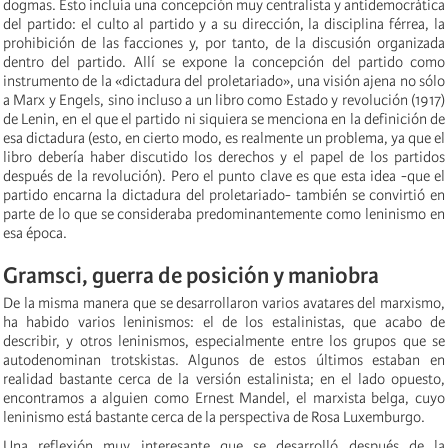
dogmas. Esto incluía una concepción muy centralista y antidemocrática
del partido: el culto al partido y a su dirección, la disciplina férrea, la
prohibición de las facciones y, por tanto, de la discusión organizada
dentro del partido. Allí se expone la concepción del partido como
instrumento de la «dictadura del proletariado», una visión ajena no sólo
a Marx y Engels, sino incluso a un libro como Estado y revolución (1917)
de Lenin, en el que el partido ni siquiera se menciona en la definición de
esa dictadura (esto, en cierto modo, es realmente un problema, ya que el
libro debería haber discutido los derechos y el papel de los partidos
después de la revolución). Pero el punto clave es que esta idea -que el
partido encarna la dictadura del proletariado- también se convirtió en
parte de lo que se consideraba predominantemente como leninismo en
esa época.
Gramsci, guerra de posición y maniobra
De la misma manera que se desarrollaron varios avatares del marxismo,
ha habido varios leninismos: el de los estalinistas, que acabo de
describir, y otros leninismos, especialmente entre los grupos que se
autodenominan trotskistas. Algunos de estos últimos estaban en
realidad bastante cerca de la versión estalinista; en el lado opuesto,
encontramos a alguien como Ernest Mandel, el marxista belga, cuyo
leninismo está bastante cerca de la perspectiva de Rosa Luxemburgo.
Una reflexión muy interesante que se desarrolló después de la