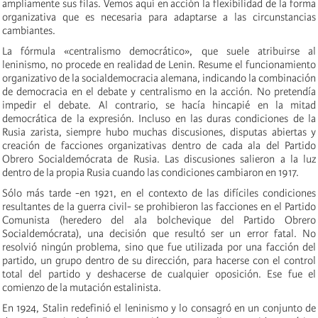
ampliamente sus filas. Vemos aquí en acción la flexibilidad de la forma
organizativa que es necesaria para adaptarse a las circunstancias
cambiantes.
La fórmula «centralismo democrático», que suele atribuirse al
leninismo, no procede en realidad de Lenin. Resume el funcionamiento
organizativo de la socialdemocracia alemana, indicando la combinación
de democracia en el debate y centralismo en la acción. No pretendía
impedir el debate. Al contrario, se hacía hincapié en la mitad
democrática de la expresión. Incluso en las duras condiciones de la
Rusia zarista, siempre hubo muchas discusiones, disputas abiertas y
creación de facciones organizativas dentro de cada ala del Partido
Obrero Socialdemócrata de Rusia. Las discusiones salieron a la luz
dentro de la propia Rusia cuando las condiciones cambiaron en 1917.
Sólo más tarde -en 1921, en el contexto de las difíciles condiciones
resultantes de la guerra civil- se prohibieron las facciones en el Partido
Comunista (heredero del ala bolchevique del Partido Obrero
Socialdemócrata), una decisión que resultó ser un error fatal. No
resolvió ningún problema, sino que fue utilizada por una facción del
partido, un grupo dentro de su dirección, para hacerse con el control
total del partido y deshacerse de cualquier oposición. Ese fue el
comienzo de la mutación estalinista.
En 1924, Stalin redefinió el leninismo y lo consagró en un conjunto de