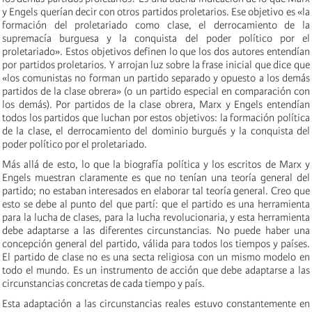
y Engels querían decir con otros partidos proletarios. Ese objetivo es «la
formación del proletariado como clase, el derrocamiento de la
supremacía burguesa y la conquista del poder político por el
proletariado». Estos objetivos definen lo que los dos autores entendían
por partidos proletarios. Y arrojan luz sobre la frase inicial que dice que
«los comunistas no forman un partido separado y opuesto a los demás
partidos de la clase obrera» (o un partido especial en comparación con
los demás). Por partidos de la clase obrera, Marx y Engels entendían
todos los partidos que luchan por estos objetivos: la formación política
de la clase, el derrocamiento del dominio burgués y la conquista del
poder político por el proletariado.
Más allá de esto, lo que la biografía política y los escritos de Marx y
Engels muestran claramente es que no tenían una teoría general del
partido; no estaban interesados en elaborar tal teoría general. Creo que
esto se debe al punto del que partí: que el partido es una herramienta
para la lucha de clases, para la lucha revolucionaria, y esta herramienta
debe adaptarse a las diferentes circunstancias. No puede haber una
concepción general del partido, válida para todos los tiempos y países.
El partido de clase no es una secta religiosa con un mismo modelo en
todo el mundo. Es un instrumento de acción que debe adaptarse a las
circunstancias concretas de cada tiempo y país.
Esta adaptación a las circunstancias reales estuvo constantemente en