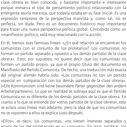
clase obrera es bien conocida, y bastante importante e interesante
porque enmarca el tipo de pensamiento político relacionado con la
emergente teoría marxista, que todavía estaba en su fase inicial. Es una
expresión temprana de la perspectiva marxista y, como tal, no es
perfecta, sin duda. Pero es un documento histórico muy importante
para trazar una nueva perspectiva política global. Concebido como un
«manifiesto» político, está muy relacionado con la acción.
En él, leemos esas famosas líneas: «¿En qué relación se encuentran los
comunistas con el conjunto de los proletarios? Los comunistas no
forman un partido separado y opuesto a los demás partidos de la clase
obrera». Esto, por supuesto, no quiere decir que los comunistas no
formen un partido propio, ya que el propio título del documento es
Manifiesto del Partido Comunista. De hecho, una traducción más exacta
del original alemán habría sido: «Los comunistas no son un partido
especial en comparación con los demás partidos de la clase obrera».
(«Die Kommunisten sind keine besondere Partei gegenüber den andern
Arbeiterparteien»). Lo que en realidad se subraya aquí es que el Partido
Comunista no es diferente de los demás partidos de la clase obrera. En
cuanto a lo que se entiende por «otros partidos de la clase obrera», esto
se aclara unas líneas más adelante, pero la idea de que los comunistas
no se «oponen» a ellos se explica justo después.
«Ellos», es decir, los comunistas, «no tienen intereses separados y
aparte de los del proletariado en su conjunto». En otras palabras, los