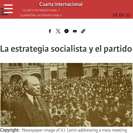
Skip
Cuarta Internacional
☰
to
☰
Fourth International /
Quatrième internationale
main
content
La estrategia socialista y el partido
Copyright
Newspaper image of V.I. Lenin addressing a mass meeting