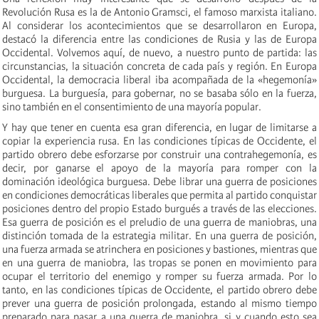
Revolución Rusa es la de Antonio Gramsci, el famoso marxista italiano.
Al considerar los acontecimientos que se desarrollaron en Europa,
destacó la diferencia entre las condiciones de Rusia y las de Europa
Occidental. Volvemos aquí, de nuevo, a nuestro punto de partida: las
circunstancias, la situación concreta de cada país y región. En Europa
Occidental, la democracia liberal iba acompañada de la «hegemonía»
burguesa. La burguesía, para gobernar, no se basaba sólo en la fuerza,
sino también en el consentimiento de una mayoría popular.
Y hay que tener en cuenta esa gran diferencia, en lugar de limitarse a
copiar la experiencia rusa. En las condiciones típicas de Occidente, el
partido obrero debe esforzarse por construir una contrahegemonía, es
decir, por ganarse el apoyo de la mayoría para romper con la
dominación ideológica burguesa. Debe librar una guerra de posiciones
en condiciones democráticas liberales que permita al partido conquistar
posiciones dentro del propio Estado burgués a través de las elecciones.
Esa guerra de posición es el preludio de una guerra de maniobras, una
distinción tomada de la estrategia militar. En una guerra de posición,
una fuerza armada se atrinchera en posiciones y bastiones, mientras que
en una guerra de maniobra, las tropas se ponen en movimiento para
ocupar el territorio del enemigo y romper su fuerza armada. Por lo
tanto, en las condiciones típicas de Occidente, el partido obrero debe
prever una guerra de posición prolongada, estando al mismo tiempo
preparado para pasar a una guerra de maniobra, si y cuando esto sea