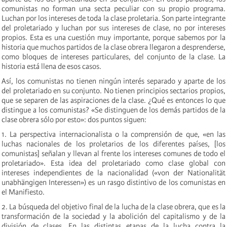
comunistas no forman una secta peculiar con su propio programa.
Luchan por los intereses de toda la clase proletaria. Son parte integrante
del proletariado y luchan por sus intereses de clase, no por intereses
propios. Esta es una cuestión muy importante, porque sabemos por la
historia que muchos partidos de la clase obrera llegaron a desprenderse,
como bloques de intereses particulares, del conjunto de la clase. La
historia está llena de esos casos.
Así, los comunistas no tienen ningún interés separado y aparte de los
del proletariado en su conjunto. No tienen principios sectarios propios,
que se separen de las aspiraciones de la clase. ¿Qué es entonces lo que
distingue a los comunistas? «Se distinguen de los demás partidos de la
clase obrera sólo por esto»: dos puntos siguen:
1. La perspectiva internacionalista o la comprensión de que, «en las
luchas nacionales de los proletarios de los diferentes países, [los
comunistas] señalan y llevan al frente los intereses comunes de todo el
proletariado». Esta idea del proletariado como clase global con
intereses independientes de la nacionalidad («von der Nationalität
unabhängigen Interessen») es un rasgo distintivo de los comunistas en
el Manifiesto.
2. La búsqueda del objetivo final de la lucha de la clase obrera, que es la
transformación de la sociedad y la abolición del capitalismo y de la
división de clases. En las distintas etapas de la lucha contra la