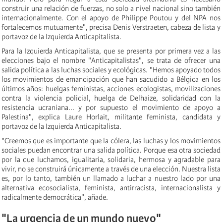
construir una relación de fuerzas, no solo a nivel nacional sino también
internacionalmente. Con el apoyo de Philippe Poutou y del NPA nos
fortalecemos mutuamente", precisa Denis Verstraeten, cabeza de lista y
portavoz de la Izquierda Anticapitalista.
Para la Izquierda Anticapitalista, que se presenta por primera vez a las
elecciones bajo el nombre "Anticapitalistas", se trata de ofrecer una
salida política a las luchas sociales y ecológicas. "Hemos apoyado todos
los movimientos de emancipación que han sacudido a Bélgica en los
últimos años: huelgas feministas, acciones ecologistas, movilizaciones
contra la violencia policial, huelga de Delhaize, solidaridad con la
resistencia ucraniana... y por supuesto el movimiento de apoyo a
Palestina", explica Laure Horlait, militante feminista, candidata y
portavoz de la Izquierda Anticapitalista.
"Creemos que es importante que la cólera, las luchas y los movimientos
sociales puedan encontrar una salida política. Porque esa otra sociedad
por la que luchamos, igualitaria, solidaria, hermosa y agradable para
vivir, no se construirá únicamente a través de una elección. Nuestra lista
es, por lo tanto, también un llamado a luchar a nuestro lado por una
alternativa ecosocialista, feminista, antirracista, internacionalista y
radicalmente democrática", añade.
"La urgencia de un mundo nuevo"