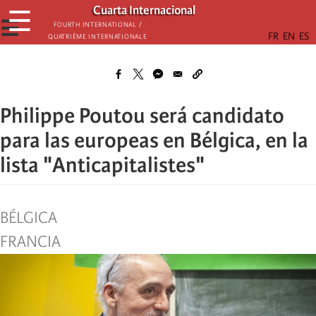
Skip
Cuarta Internacional
☰
to
☰
Fourth International /
Quatrième internationale
main
content
Philippe Poutou será candidato
para las europeas en Bélgica, en la
lista "Anticapitalistes"
BÉLGICA
FRANCIA