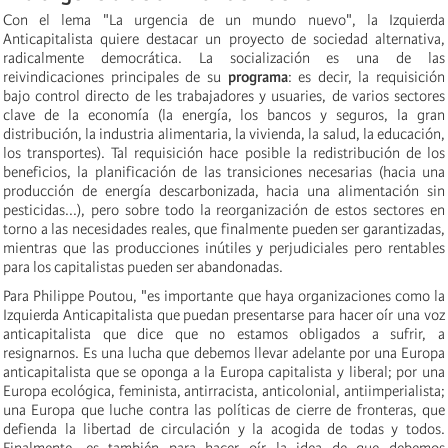
Con el lema "La urgencia de un mundo nuevo", la Izquierda
Anticapitalista quiere destacar un proyecto de sociedad alternativa,
radicalmente democrática. La socialización es una de las
reivindicaciones principales de su
programa
: es decir, la requisición
bajo control directo de les trabajadores y usuaries, de varios sectores
clave de la economía (la energía, los bancos y seguros, la gran
distribución, la industria alimentaria, la vivienda, la salud, la educación,
los transportes). Tal requisición hace posible la redistribución de los
beneficios, la planificación de las transiciones necesarias (hacia una
producción de energía descarbonizada, hacia una alimentación sin
pesticidas...), pero sobre todo la reorganización de estos sectores en
torno a las necesidades reales, que finalmente pueden ser garantizadas,
mientras que las producciones inútiles y perjudiciales pero rentables
para los capitalistas pueden ser abandonadas.
Para Philippe Poutou, "es importante que haya organizaciones como la
Izquierda Anticapitalista que puedan presentarse para hacer oír una voz
anticapitalista que dice que no estamos obligados a sufrir, a
resignarnos. Es una lucha que debemos llevar adelante por una Europa
anticapitalista que se oponga a la Europa capitalista y liberal; por una
Europa ecológica, feminista, antirracista, anticolonial, antiimperialista;
una Europa que luche contra las políticas de cierre de fronteras, que
defienda la libertad de circulación y la acogida de todas y todos.
Finalmente, es también para hacer oír la idea de que debemos