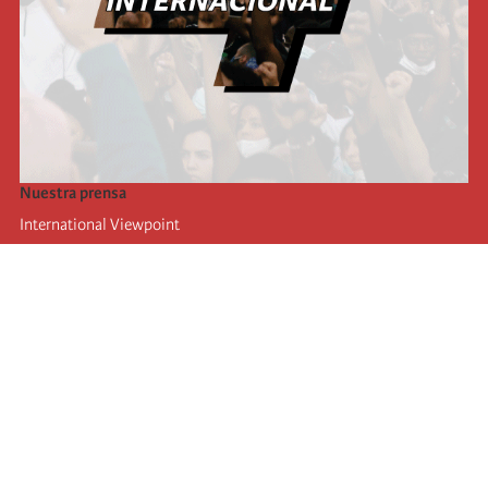
Nuestra prensa
International Viewpoint
Punto de vista internacional
Inprecor
Facebook
Twitter
La Internacional
Último Congreso de la Internacional
De
claraciones del Buró Ejecutivo
Instituto de formación (IIRE)