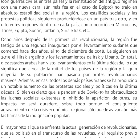
(
con guerras civiles en tres países y la reinstitución del antiguo régimen
con una nueva cara, aún más fea en el caso de Egipto
)
no trajo en
absoluto estabilidad social a la región. Los estallidos sociales y las
protestas políticas siguieron produciéndose en un país tras otro, y en
diferentes regiones dentro de cada país, como ocurrió en Marruecos,
Túnez, Egipto, Sudán, Jordania, Siria e Irak, etc.
Ocho años después de la primera ola revolucionaria, la región fue
testigo de una segunda inaugurada por el levantamiento sudanés que
comenzó hace dos años, el 19 de diciembre de 2018. Le siguieron en
2019 el Hirak argelino y los levantamientos de Irak y Líbano. En total,
diez estados árabes han visto levantamientos en la última década, lo que
significa que cerca de la mitad de los países de la región y la gran
mayoría de su población han pasado por brotes revolucionarios
masivos. Además, en casi todos los demás países árabes se ha producido
un notable aumento de las protestas sociales y políticas en la última
década. Si bien es cierto que la pandemia de Covid-19 ha obstaculizado
las luchas sociales existentes e inhibido la aparición de otras, su
impacto no será duradero, sobre todo porque el consiguiente
agravamiento de la crisis económica regional sólo puede avivar aún más
las llamas de la indignación popular.
El mayor reto al que se enfrenta la actual generación de revolucionari
a
s,
que se politizó en el transcurso de las revueltas, y el requisito previo