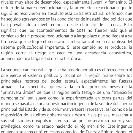
niveles muy altos de desempleo, especialmente juvenil y femenino. El
reflujo de la marea revolucionaria y la arremetida reaccionaria que le
siguió no resolvieron en absoluto esta crisis estructural de fondo, que
ha seguido
agravándose en las condiciones de inestabilidad política que
han prevalecido a nivel regional desde el inicio de la crisis. Esto
significa que los acontecimientos de 2011 no fueron más que el
comienzo de un proceso revolucionario a largo plazo que no llegará a su
fin hasta que se logre el necesario cambio radical en la naturaleza del
sistema político/social imperante. Si este cambio no se produce, la
región corre el riesgo de caer en una decadencia catastrófica,
anunciando una larga edad oscura histórica.
La segunda característica que se ha pasado por alto es el férreo control
que ejerce el sistema político y social de la región árabe sobre los
principales resortes del poder estatal, especialmente las fuerzas
armadas. La expectativa generalizada en los primeros meses de la
"primavera árabe" de que la región sería testigo de una "transición
democrática" tan suave como la experimentada en otras partes del
mundo se basaba en una subestimación ingenua de la solidez del cuerpo
principal del Estado y de su columna vertebral represiva, así como de la
disposición de las élites gobernantes a destruir sus países, masacrar a
sus poblaciones o expulsarlas en su afán por preservar su poder y sus
privilegios, como ha estado haciendo el régimen sirio. Este ingenuo
equívoco se acrecentó
en
casos como los de Túnez y Egipto,
donde
el