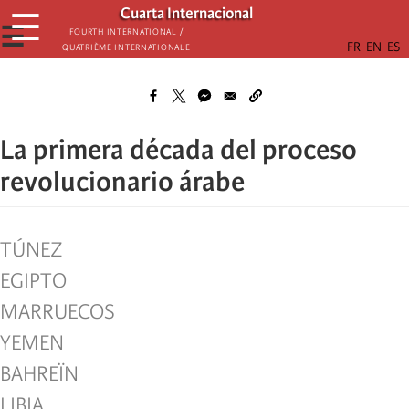
Skip
Cuarta Internacional
☰
to
☰
Fourth International /
Quatrième internationale
main
content
La primera década del proceso
revolucionario árabe
TÚNEZ
EGIPTO
MARRUECOS
YEMEN
BAHREÏN
LIBIA