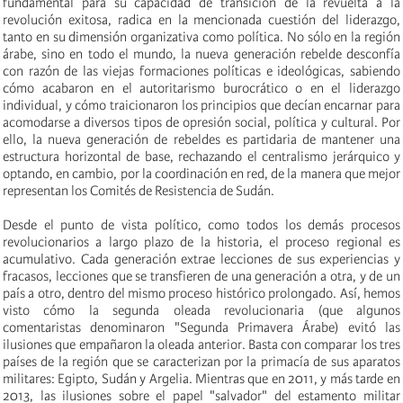
fundamental para su capacidad de transición de la revuelta a la
revolución exitosa, radica en la mencionada cuestión del liderazgo,
tanto en su dimensión organizativa como política. No sólo en la región
árabe, sino en todo el mundo, la nueva generación rebelde desconfía
con razón de las viejas formaciones políticas e ideológicas, sabiendo
cómo acabaron en el autoritarismo burocrático o en el liderazgo
individual, y cómo traicionaron los principios que decían encarnar para
acomodarse a diversos tipos de opresión social, política y cultural. Por
ello, la nueva generación de rebeldes es partidaria de mantener una
estructura horizontal de base, rechazando el centralismo jerárquico y
optando, en cambio, por la coordinación en red, de la manera que mejor
representan los Comités de Resistencia de Sudán.
Desde el punto de vista político, como todos los demás procesos
revolucionarios a largo plazo de la historia, el proceso regional es
acumulativo. Cada generación extrae lecciones de sus experiencias y
fracasos, lecciones que se transfieren de una generación a otra, y de un
país a otro, dentro del mismo proceso histórico prolongado. Así, hemos
visto cómo la segunda oleada revolucionaria
(
que algunos
comentaristas denominaron "Segunda Primavera Árabe
)
evitó las
ilusiones que empañaron la oleada anterior. Basta con comparar los tres
países de la región que se caracterizan por la primacía de su
s aparatos
militares: Egipto, Sudán y Argelia. Mientras que en 2011, y más tarde en
2013, las ilusiones sobre el papel "salvador" del estamento militar