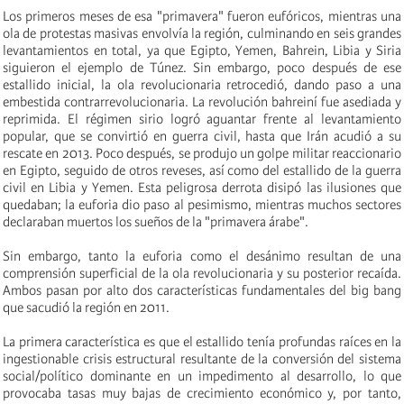
Los primeros meses de esa "primavera" fueron eufóricos, mientras una
ola de protestas masivas envolvía la región, culminando en seis grandes
levantamientos en total, ya que Egipto, Yemen, Bahrein, Libia y Siria
siguieron el ejemplo de Túnez. Sin embargo, poco después de ese
estallido inicial, la ola revolucionaria retrocedió, dando paso a una
embestida contrarrevolucionaria. La revolución bahreiní fue asediada y
reprimida. El régimen sirio logró
aguantar frente
a
l levantamiento
popular, que se convirtió en guerra civil, hasta que Irán acudió a su
rescate en 2013. Poco después, se produjo un golpe militar reaccionario
en Egipto, seguido de otros reveses, así como del estallido de la guerra
civil en Libia y Yemen. Esta peligrosa derrota disipó las ilusiones que
quedaban; la euforia dio paso al pesimismo, mientras muchos sectores
declaraban muertos los sueños de la "primavera árabe".
Sin embargo, tanto la euforia como el desánimo
resultan de una
comprensión superficial de
la ola revolucionaria y
su
posterior recaída.
Ambos pasa
n
por alto dos características fundamentales del big bang
que sacudió la región en 2011.
La primera característica es que el estallido tenía profundas raíces en la
in
gestion
able crisis estructural resultante de la
convers
ión del sistema
social/político dominante en un impedimento
al
desarrollo, lo que
provocaba tasas muy bajas de crecimiento económico y, por tanto,