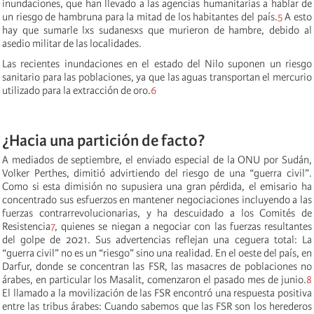
inundaciones, que han llevado a las agencias humanitarias a hablar de
un riesgo de hambruna para la mitad de los habitantes del país.
5
A esto
hay que sumarle lxs sudanesxs que murieron de hambre, debido al
asedio militar de las localidades.
Las recientes inundaciones en el estado del Nilo suponen un riesgo
sanitario para las poblaciones, ya que las aguas transportan el mercurio
utilizado para la extracción de oro.
6
¿Hacia una partición de facto?
A mediados de septiembre, el enviado especial de la ONU por Sudán,
Volker Perthes, dimitió advirtiendo del riesgo de una “guerra civil”.
Como si esta dimisión no supusiera una gran pérdida, el emisario ha
concentrado sus esfuerzos en mantener negociaciones incluyendo a las
fuerzas contrarrevolucionarias, y ha descuidado a los Comités de
Resistencia
7
, quienes se niegan a negociar con las fuerzas resultantes
del golpe de 2021. Sus advertencias reflejan una ceguera total: La
“guerra civil” no es un “riesgo” sino una realidad. En el oeste del país, en
Darfur, donde se concentran las FSR, las masacres de poblaciones no
árabes, en particular los Masalit, comenzaron el pasado mes de junio.
8
El llamado a la movilización de las FSR encontró una respuesta positiva
entre las tribus árabes: Cuando sabemos que las FSR son los herederos