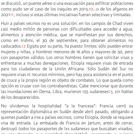
se discutió, un puente aéreo o una evacuación para exfiltrar poblaciones
como pudo ser el caso de los iraquíes en 2015.
10
…o de los afganos en
2021
11
, incluso si estas últimas iniciativas fueran selectivas y limitadas.
Huir a países vecinos no es una solución: en los campos de Chad viven
casi medio millón de personas con dificultades para acceder a agua,
alimentos y atención médica, que se manifiestan por sus derechos,
como en Iridimi, el 30 de septiembre, para obtener alimentos no
caducados.
12
Egipto por su parte, ha puesto límites: sólo pueden entrar
mujeres y niñas, y hombres menores de 16 años y mayores de 50, pero
con pasaportes válidos. Los otros hombres tienen que solicitar visas y
enfrentarse a muchas denegaciones. Etiopía requiere visas de entrada
para los ciudadanos de la Unión Africana. Sólo Sudán del Sur no
requiere visas ni recursos mínimos, pero hay poca asistencia en el punto
de cruce y la propia región es objeto de combates. Lo que queda como
opción es cruzar con los contrabandistas. Cabe mencionar que durante
las inundaciones en Derna, Libia, murieron 155 sudaneses
13
, sin hablar
de los desaparecidos.
No olvidemos la hospitalidad “a la francesa”: Francia cerró su
representación diplomática en Sudán desde abril pasado, obligando a
quienes puedan a irse a países vecinos; como Etiopía, donde se requiere
visa de entrada. La embajada de Francia en Jartum, antes de cerrar,
destruyó todos los pasaportes de lxs sudanesxs que buscaban visados,