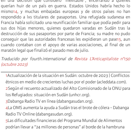
en una decisión que consideró “inevitable”, encerrando a quienes
querían huir de un país en guerra. Estados Unidos habría hecho lo
mismo
14
, y muchas embajadas europeas y de otros países no han
respondido a lxs titulares de pasaportes. Una refugiada sudanesa en
Francia había solicitado una reunificación familiar que podía pedir para
sus dos hijas menores, quienes quedaron varadas en Sudán tras la
destrucción de sus pasaportes por parte de Francia; su madre no pudo
conseguir que las autoridades francesas les expidieran un pase
15
, aun
cuando contaban con el apoyo de varias asociaciones, al final de un
maratón legal que finalizó el pasado mes de julio.
Traducido por fourth.international de
Revista L'Anticapitaliste n°150
(octubre 2023)
1
Actualización de la situación en Sudán: octubre de 2023 | Conflictos
étnicos en medio de crecientes luchas por el poder (acleddata.com).
2
Según el recuento actualizado del Alto Comisionado de la ONU para
los Refugiados: situación en Sudán (unhcr.org).
3
Dabanga Radio TV en línea (dabangasudan.org).
4
La OMS aumenta la ayuda a Sudán tras el brote de cólera - Dabanga
Radio TV Online (dabangasudan.org).
5
Las dificultades financieras del Programa Mundial de Alimentos
podrían llevar a “24 millones de personas” al borde de la hambruna