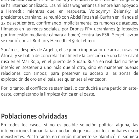
se ha internacionalizado. Las milicias wagnerianas siempre han apoyado
a Hemedt,; mientras que, en respuesta, Volodymyr Zelensky, el
presidente ucraniano, se reunió con Abdel Fattah al-Burhan en Irlanda el
23 de septiembre, confirmando implícitamente los rumores de ataques,
filmados en las redes sociales, por Drones FPV ucranianos (piloteados
por inmersión mediante cámara a bordo) contra las FSR. Sergei Lavrov
se reunió con al-Burhan y Hemedti el 9 de febrero.
Sudán es, después de Argelia, el segundo importador de armas rusas en
África, y se habla de concretar finalmente la creación de una base naval
rusa en el Mar Rojo, en el puerto de Sudan. Rusia en realidad no tiene
interés en sostener a uno más que al otro, sino en mantener buenas
relaciones con ambos; para preservar su acceso a las zonas de
explotación de oro en el país, sea quien sea el vencedor.
Por lo tanto, el conflicto se eternizará, o conducirá a una partición este-
oeste, completando la limpieza étnica en el oeste.
Poblaciones olvidadas
En todos los casos, si no es posible solución política alguna, las
intervenciones humanitarias quedan bloqueadas por los combates o son
inexistentes. Por lo tanto, en ningún momento se planificó, ni siquiera