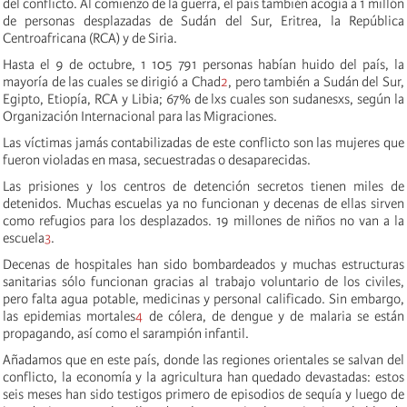
del conflicto. Al comienzo de la guerra, el país también acogía a 1 millón
de personas desplazadas de Sudán del Sur, Eritrea, la República
Centroafricana (RCA) y de Siria.
Hasta el 9 de octubre, 1 105 791 personas habían huido del país, la
mayoría de las cuales se dirigió a Chad
2
, pero también a Sudán del Sur,
Egipto, Etiopía, RCA y Libia; 67% de lxs cuales son sudanesxs, según la
Organización Internacional para las Migraciones.
Las víctimas jamás contabilizadas de este conflicto son las mujeres que
fueron violadas en masa, secuestradas o desaparecidas.
Las prisiones y los centros de detención secretos tienen miles de
detenidos. Muchas escuelas ya no funcionan y decenas de ellas sirven
como refugios para los desplazados. 19 millones de niños no van a la
escuela
3
.
Decenas de hospitales han sido bombardeados y muchas estructuras
sanitarias sólo funcionan gracias al trabajo voluntario de los civiles,
pero falta agua potable, medicinas y personal calificado. Sin embargo,
las epidemias mortales
4
de cólera, de dengue y de malaria se están
propagando, así como el sarampión infantil.
Añadamos que en este país, donde las regiones orientales se salvan del
conflicto, la economía y la agricultura han quedado devastadas: estos
seis meses han sido testigos primero de episodios de sequía y luego de