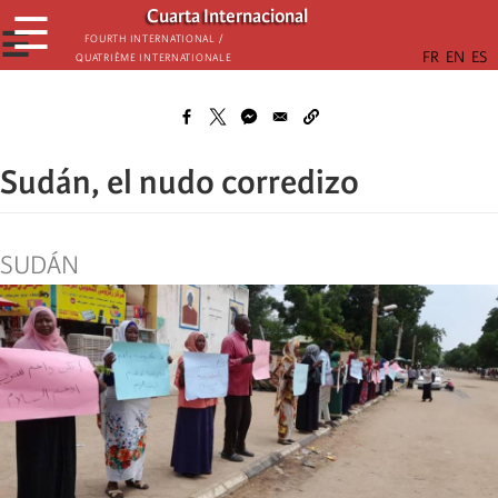
Skip
Cuarta Internacional
☰
to
☰
Fourth International /
Quatrième internationale
main
content
Sudán, el nudo corredizo
SUDÁN