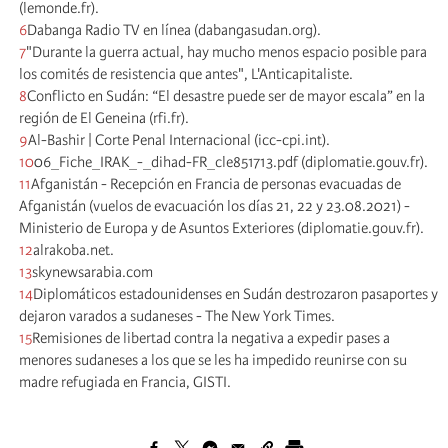
(lemonde.fr).
6
Dabanga Radio TV en línea (dabangasudan.org).
7
"Durante la guerra actual, hay mucho menos espacio posible para
los comités de resistencia que antes", L'Anticapitaliste.
8
Conflicto en Sudán: “El desastre puede ser de mayor escala” en la
región de El Geneina (rfi.fr).
9
Al-Bashir | Corte Penal Internacional (icc-cpi.int).
10
06_Fiche_IRAK_-_dihad-FR_cle851713.pdf (diplomatie.gouv.fr).
11
Afganistán - Recepción en Francia de personas evacuadas de
Afganistán (vuelos de evacuación los días 21, 22 y 23.08.2021) -
Ministerio de Europa y de Asuntos Exteriores (diplomatie.gouv.fr).
12
alrakoba.net.
13
skynewsarabia.com
14
Diplomáticos estadounidenses en Sudán destrozaron pasaportes y
dejaron varados a sudaneses - The New York Times.
15
Remisiones de libertad contra la negativa a expedir pases a
menores sudaneses a los que se les ha impedido reunirse con su
madre refugiada en Francia, GISTI.