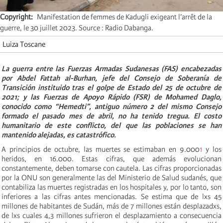
Copyright
Manifestation de femmes de Kadugli exigeant l’arrêt de la
guerre, le 30 juillet 2023. Source : Radio Dabanga.
Luiza Toscane
La guerra entre las Fuerzas Armadas Sudanesas (FAS) encabezadas
por Abdel Fattah al-Burhan, jefe del Consejo de Soberanía de
Transición instituido tras el golpe de Estado del 25 de octubre de
2021; y las Fuerzas de Apoyo Rápido (FSR) de Mohamed Daglo,
conocido como “Hemedti”, antiguo número 2 del mismo Consejo
formado el pasado mes de abril, no ha tenido tregua. El costo
humanitario de este conflicto, del que las poblaciones se han
mantenido alejadas, es catastrófico.
A principios de octubre, las muertes se estimaban en 9.000
1
y los
heridos, en 16.000. Estas cifras, que además evolucionan
constantemente, deben tomarse con cautela. Las cifras proporcionadas
por la ONU son generalmente las del Ministerio de Salud sudanés, que
contabiliza las muertes registradas en los hospitales y, por lo tanto, son
inferiores a las cifras antes mencionadas. Se estima que de lxs 45
millones de habitantes de Sudán, más de 7 millones están desplazadxs,
de lxs cuales 4,3 millones sufrieron el desplazamiento a consecuencia