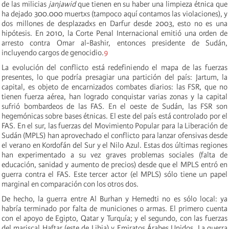
de las milicias
janjawid
que tienen en su haber una limpieza étnica que
ha dejado 300.000 muertxs (tampoco aquí contamos las violaciones), y
dos millones de desplazadxs en Darfur desde 2003, esto no es una
hipótesis. En 2010, la Corte Penal Internacional emitió una orden de
arresto contra Omar al-Bashir, entonces presidente de Sudán,
incluyendo cargos de genocidio.
9
La evolución del conflicto está redefiniendo el mapa de las fuerzas
presentes, lo que podría presagiar una partición del país: Jartum, la
capital, es objeto de encarnizados combates diarios: las FSR, que no
tienen fuerza aérea, han logrado conquistar varias zonas y la capital
sufrió bombardeos de las FAS. En el oeste de Sudán, las FSR son
hegemónicas sobre bases étnicas. El este del país está controlado por el
FAS. En el sur, las fuerzas del Movimiento Popular para la Liberación de
Sudán (MPLS) han aprovechado el conflicto para lanzar ofensivas desde
el verano en Kordofán del Sur y el Nilo Azul. Estas dos últimas regiones
han experimentado a su vez graves problemas sociales (falta de
educación, sanidad y aumento de precios) desde que el MPLS entró en
guerra contra el FAS. Este tercer actor (el MPLS) sólo tiene un papel
marginal en comparación con los otros dos.
De hecho, la guerra entre Al Burhan y Hemedti no es sólo local: ya
habría terminado por falta de municiones o armas. El primero cuenta
con el apoyo de Egipto, Qatar y Turquía; y el segundo, con las fuerzas
del mariscal Haftar (este de Libia) y Emiratos Árabes Unidos. La guerra