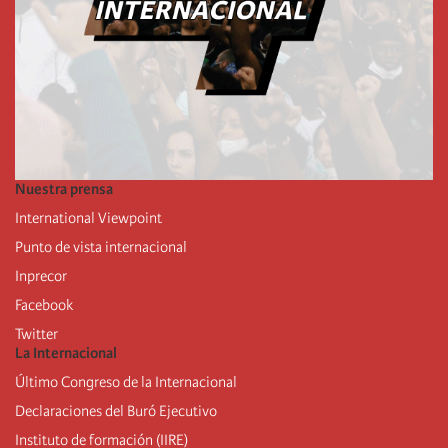
Nuestra prensa
International Viewpoint
Punto de vista internacional
Inprecor
Facebook
Twitter
La Internacional
Último Congreso de la Internacional
De
claraciones del Buró Ejecutivo
Instituto de formación (IIRE)