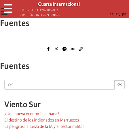
Skip
Cuarta Internacional
☰
to
☰
Fourth International /
Quatrième internationale
main
Fuentes
content
Fuentes
OK
OK
Viento Sur
¿Una nueva economía cubana?
El destino de los indignados en Marruecos
La peligrosa alianza de la IA y el sector militar