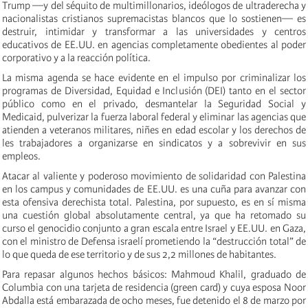
Trump —y del séquito de multimillonarios, ideólogos de ultraderecha y
nacionalistas cristianos supremacistas blancos que lo sostienen— es
destruir, intimidar y transformar a las universidades y centros
educativos de EE.UU. en agencias completamente obedientes al poder
corporativo y a la reacción política.
La misma agenda se hace evidente en el impulso por criminalizar los
programas de Diversidad, Equidad e Inclusión (DEI) tanto en el sector
público como en el privado, desmantelar la Seguridad Social y
Medicaid, pulverizar la fuerza laboral federal y eliminar las agencias que
atienden a veteranos militares, niñes en edad escolar y los derechos de
les trabajadores a organizarse en sindicatos y a sobrevivir en sus
empleos.
Atacar al valiente y poderoso movimiento de solidaridad con Palestina
en los campus y comunidades de EE.UU. es una cuña para avanzar con
esta ofensiva derechista total. Palestina, por supuesto, es en sí misma
una cuestión global absolutamente central, ya que ha retomado su
curso el genocidio conjunto a gran escala entre Israel y EE.UU. en Gaza,
con el ministro de Defensa israelí prometiendo la “destrucción total” de
lo que queda de ese territorio y de sus 2,2 millones de habitantes.
Para repasar algunos hechos básicos: Mahmoud Khalil, graduado de
Columbia con una tarjeta de residencia (green card) y cuya esposa Noor
Abdalla está embarazada de ocho meses, fue detenido el 8 de marzo por