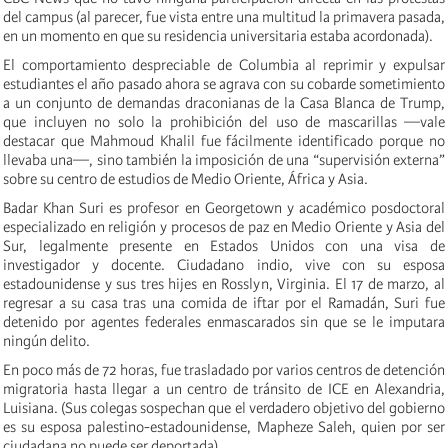
del campus (al parecer, fue vista entre una multitud la primavera pasada,
en un momento en que su residencia universitaria estaba acordonada).
El comportamiento despreciable de Columbia al reprimir y expulsar
estudiantes el año pasado ahora se agrava con su cobarde sometimiento
a un conjunto de demandas draconianas de la Casa Blanca de Trump,
que incluyen no solo la prohibición del uso de mascarillas —vale
destacar que Mahmoud Khalil fue fácilmente identificado porque no
llevaba una—, sino también la imposición de una “supervisión externa”
sobre su centro de estudios de Medio Oriente, África y Asia.
Badar Khan Suri es profesor en Georgetown y académico posdoctoral
especializado en religión y procesos de paz en Medio Oriente y Asia del
Sur, legalmente presente en Estados Unidos con una visa de
investigador y docente. Ciudadano indio, vive con su esposa
estadounidense y sus tres hijes en Rosslyn, Virginia. El 17 de marzo, al
regresar a su casa tras una comida de iftar por el Ramadán, Suri fue
detenido por agentes federales enmascarados sin que se le imputara
ningún delito.
En poco más de 72 horas, fue trasladado por varios centros de detención
migratoria hasta llegar a un centro de tránsito de ICE en Alexandria,
Luisiana. (Sus colegas sospechan que el verdadero objetivo del gobierno
es su esposa palestino-estadounidense, Mapheze Saleh, quien por ser
ciudadana no puede ser deportada).