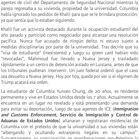
agentes de civil del Departamento de Seguridad Nacional mientras la
pareja regresaba a su vivienda, propiedad de la universidad. Columbia
había ignorado los pedidos de Khalil para que se le brindara protección,
ya que sentía que lo estaban siguiendo.
Khalil fue un activista destacado durante la ocupación estudiantil del
año pasado y participó como negociador para alcanzar una resolución
pacífica. Nunca fue acusado de ningún delito ni estuvo sujeto a
medidas disciplinarias por parte de la universidad. Tras decirle que su
“visa de estudiante” (inexistente) y luego su green card habían sido
“revocadas”, Mahmoud fue llevado a Nueva Jersey y trasladado
rápidamente a un centro de detención aislado en Luisiana, antes de que
los tribunales pudieran intervenir. Un juez federal ordenó que el caso
sea devuelto a Nueva Jersey. Hoy por hoy, queda por ver si el régimen de
Trump acatará esa orden.
La estudiante de Columbia Yunseo Chung, de 20 años, es residente
permanente y vive en Estados Unidos desde los 7 años. Actualmente se
encuentra en un lugar no revelado y está presentando una demanda
para evitar su deportación, luego de que agentes de ICE (
Immigration
and Customs Enforcement
, Servicio de Inmigración y Control de
Aduanas de Estados Unidos
) allanaran y registraran residencias de
Columbia con el pretexto de que la universidad o sus viviendas están
“albergando y ocultando extranjeros ilegales en su campus”.
Supuestamente, su participación en manifestaciones pro-Palestina la