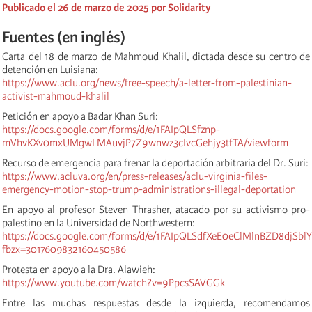
Publicado el 26 de marzo de 2025 por Solidarity
Fuentes (en inglés)
Carta del 18 de marzo de Mahmoud Khalil, dictada desde su centro de
detención en Luisiana:
https://www.aclu.org/news/free-speech/a-letter-from-palestinian-
activist-mahmoud-khalil
Petición en apoyo a Badar Khan Suri:
https://docs.google.com/forms/d/e/1FAIpQLSfznp-
mVhvKXv0mxUMgwLMAuvjP7Z9wnwz3cIvcGehjy3tfTA/viewform
Recurso de emergencia para frenar la deportación arbitraria del Dr. Suri:
https://www.acluva.org/en/press-releases/aclu-virginia-files-
emergency-motion-stop-trump-administrations-illegal-deportation
En apoyo al profesor Steven Thrasher, atacado por su activismo pro-
palestino en la Universidad de Northwestern:
https://docs.google.com/forms/d/e/1FAIpQLSdfXeE0eClMlnBZD8djSb
fbzx=3017609832160450586
Protesta en apoyo a la Dra. Alawieh:
https://www.youtube.com/watch?v=9PpcsSAVGGk
Entre las muchas respuestas desde la izquierda, recomendamos