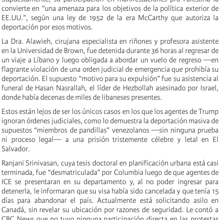
convierte en “una amenaza para los objetivos de la política exterior de
EE.UU.”, según una ley de 1952 de la era McCarthy que autoriza la
deportación por esos motivos.
La Dra. Alawieh, cirujana especialista en riñones y profesora asistente
en la Universidad de Brown, fue detenida durante 36 horas al regresar de
un viaje a Líbano y luego obligada a abordar un vuelo de regreso —en
flagrante violación de una orden judicial de emergencia que prohibía su
deportación. El supuesto “motivo para su expulsión” fue su asistencia al
funeral de Hasan Nasrallah, el líder de Hezbollah asesinado por Israel,
donde había decenas de miles de libaneses presentes.
Estos están lejos de ser los únicos casos en los que los agentes de Trump
ignoran órdenes judiciales, como lo demuestra la deportación masiva de
supuestos “miembros de pandillas” venezolanos —sin ninguna prueba
ni proceso legal— a una prisión tristemente célebre y letal en El
Salvador.
Ranjani Srinivasan, cuya tesis doctoral en planificación urbana está casi
terminada, fue “desmatriculada” por Columbia luego de que agentes de
ICE se presentaran en su departamento y, al no poder ingresar para
detenerla, le informaran que su visa había sido cancelada y que tenía 15
días para abandonar el país. Actualmente está solicitando asilo en
Canadá, sin revelar su ubicación por razones de seguridad. Le contó a
CBC News que no tuvo ninguna participación directa en las protestas