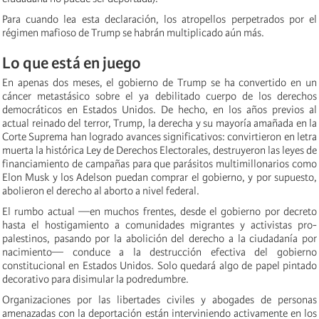
Para cuando lea esta declaración, los atropellos perpetrados por el
régimen mafioso de Trump se habrán multiplicado aún más.
Lo que está en juego
En apenas dos meses, el gobierno de Trump se ha convertido en un
cáncer metastásico sobre el ya debilitado cuerpo de los derechos
democráticos en Estados Unidos. De hecho, en los años previos al
actual reinado del terror, Trump, la derecha y su mayoría amañada en la
Corte Suprema han logrado avances significativos: convirtieron en letra
muerta la histórica Ley de Derechos Electorales, destruyeron las leyes de
financiamiento de campañas para que parásitos multimillonarios como
Elon Musk y los Adelson puedan comprar el gobierno, y por supuesto,
abolieron el derecho al aborto a nivel federal.
El rumbo actual —en muchos frentes, desde el gobierno por decreto
hasta el hostigamiento a comunidades migrantes y activistas pro-
palestinos, pasando por la abolición del derecho a la ciudadanía por
nacimiento— conduce a la destrucción efectiva del gobierno
constitucional en Estados Unidos. Solo quedará algo de papel pintado
decorativo para disimular la podredumbre.
Organizaciones por las libertades civiles y abogades de personas
amenazadas con la deportación están interviniendo activamente en los