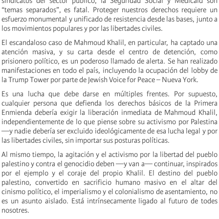
sindicatos del sector público, la Seguridad Social y Medicaid son
“temas separados”, es fatal. Proteger nuestros derechos requiere un
esfuerzo monumental y unificado de resistencia desde las bases, junto a
los movimientos populares y por las libertades civiles.
El escandaloso caso de Mahmoud Khalil, en particular, ha captado una
atención masiva, y su carta desde el centro de detención, como
prisionero político, es un poderoso llamado de alerta. Se han realizado
manifestaciones en todo el país, incluyendo la ocupación del lobby de
la Trump Tower por parte de Jewish Voice for Peace – Nueva York.
Es una lucha que debe darse en múltiples frentes. Por supuesto,
cualquier persona que defienda los derechos básicos de la Primera
Enmienda debería exigir la liberación inmediata de Mahmoud Khalil,
independientemente de lo que piense sobre su activismo por Palestina
—y nadie debería ser excluido ideológicamente de esa lucha legal y por
las libertades civiles, sin importar sus posturas políticas.
Al mismo tiempo, la agitación y el activismo por la libertad del pueblo
palestino y contra el genocidio deben —y van a— continuar, inspirados
por el ejemplo y el coraje del propio Khalil. El destino del pueblo
palestino, convertido en sacrificio humano masivo en el altar del
cinismo político, el imperialismo y el colonialismo de asentamiento, no
es un asunto aislado. Está intrínsecamente ligado al futuro de todes
nosotres.