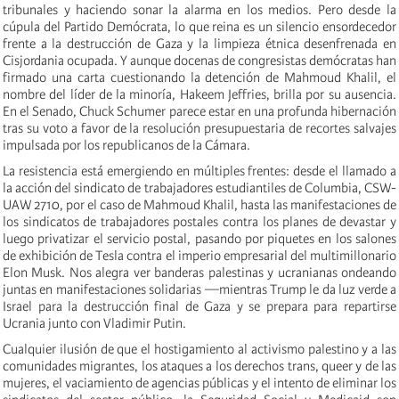
tribunales y haciendo sonar la alarma en los medios. Pero desde la
cúpula del Partido Demócrata, lo que reina es un silencio ensordecedor
frente a la destrucción de Gaza y la limpieza étnica desenfrenada en
Cisjordania ocupada. Y aunque docenas de congresistas demócratas han
firmado una carta cuestionando la detención de Mahmoud Khalil, el
nombre del líder de la minoría, Hakeem Jeffries, brilla por su ausencia.
En el Senado, Chuck Schumer parece estar en una profunda hibernación
tras su voto a favor de la resolución presupuestaria de recortes salvajes
impulsada por los republicanos de la Cámara.
La resistencia está emergiendo en múltiples frentes: desde el llamado a
la acción del sindicato de trabajadores estudiantiles de Columbia, CSW-
UAW 2710, por el caso de Mahmoud Khalil, hasta las manifestaciones de
los sindicatos de trabajadores postales contra los planes de devastar y
luego privatizar el servicio postal, pasando por piquetes en los salones
de exhibición de Tesla contra el imperio empresarial del multimillonario
Elon Musk. Nos alegra ver banderas palestinas y ucranianas ondeando
juntas en manifestaciones solidarias —mientras Trump le da luz verde a
Israel para la destrucción final de Gaza y se prepara para repartirse
Ucrania junto con Vladimir Putin.
Cualquier ilusión de que el hostigamiento al activismo palestino y a las
comunidades migrantes, los ataques a los derechos trans, queer y de las
mujeres, el vaciamiento de agencias públicas y el intento de eliminar los