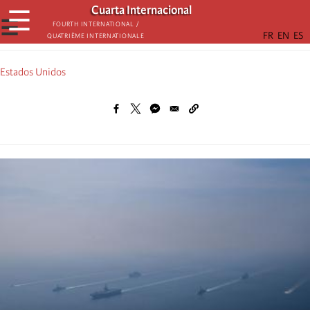
Skip
Cuarta Internacional
☰
to
☰
Fourth International /
Quatrième internationale
main
content
Estados Unidos