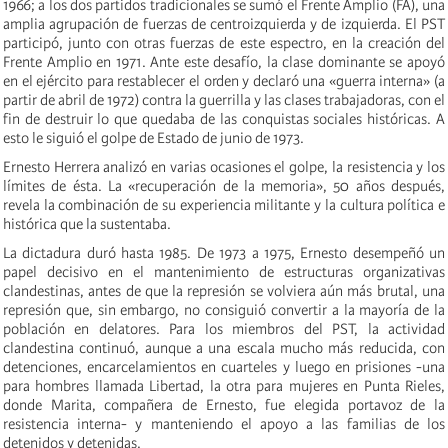
1966; a los dos partidos tradicionales se sumó el Frente Amplio (FA), una
amplia agrupación de fuerzas de centroizquierda y de izquierda. El PST
participó, junto con otras fuerzas de este espectro, en la creación del
Frente Amplio en 1971. Ante este desafío, la clase dominante se apoyó
en el ejército para restablecer el orden y declaró una «guerra interna» (a
partir de abril de 1972) contra la guerrilla y las clases trabajadoras, con el
fin de destruir lo que quedaba de las conquistas sociales históricas. A
esto le siguió el golpe de Estado de junio de 1973.
Ernesto Herrera analizó en varias ocasiones el golpe, la resistencia y los
límites de ésta. La «recuperación de la memoria», 50 años después,
revela la combinación de su experiencia militante y la cultura política e
histórica que la sustentaba.
La dictadura duró hasta 1985. De 1973 a 1975, Ernesto desempeñó un
papel decisivo en el mantenimiento de estructuras organizativas
clandestinas, antes de que la represión se volviera aún más brutal, una
represión que, sin embargo, no consiguió convertir a la mayoría de la
población en delatores. Para los miembros del PST, la actividad
clandestina continuó, aunque a una escala mucho más reducida, con
detenciones, encarcelamientos en cuarteles y luego en prisiones -una
para hombres llamada Libertad, la otra para mujeres en Punta Rieles,
donde Marita, compañera de Ernesto, fue elegida portavoz de la
resistencia interna- y manteniendo el apoyo a las familias de los
detenidos y detenidas.