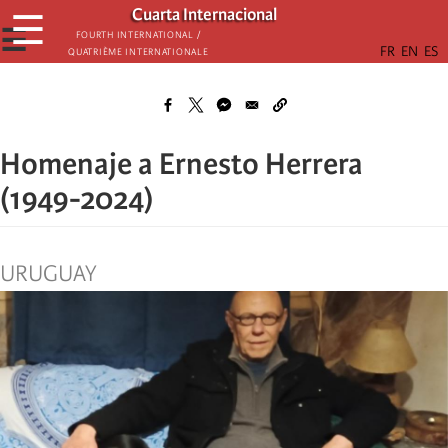
Skip
Cuarta Internacional
☰
to
☰
Fourth International /
Quatrième internationale
main
content
Homenaje a Ernesto Herrera
(1949-2024)
URUGUAY