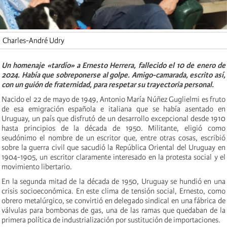
Charles-André Udry
Un homenaje «tardío» a Ernesto Herrera, fallecido el 10 de enero de
2024. Había que sobreponerse al golpe. Amigo-camarada, escrito así,
con un guión de fraternidad, para respetar su trayectoria personal.
Nacido el 22 de mayo de 1949, Antonio María Núñez Guglielmi es fruto
de esa emigración española e italiana que se había asentado en
Uruguay, un país que disfrutó de un desarrollo excepcional desde 1910
hasta principios de la década de 1950. Militante, eligió como
seudónimo el nombre de un escritor que, entre otras cosas, escribió
sobre la guerra civil que sacudió la República Oriental del Uruguay en
1904-1905, un escritor claramente interesado en la protesta social y el
movimiento libertario.
En la segunda mitad de la década de 1950, Uruguay se hundió en una
crisis socioeconómica. En este clima de tensión social, Ernesto, como
obrero metalúrgico, se convirtió en delegado sindical en una fábrica de
válvulas para bombonas de gas, una de las ramas que quedaban de la
primera política de industrialización por sustitución de importaciones.