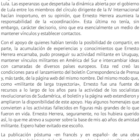
Lula. Las esperanzas que despertaba la dinámica abierta por el gobierno
de Lula entre los miembros del círculo dirigente de la IV Internacional
hacían inoportuno, en su opinión, que Ernesto Herrera asumiera la
responsabilidad de la «coordinación». Esta última no tenía, sin
embargo, carácter decisorio, sino que era esencialmente un medio de
mantener vínculos y establecer contactos.
Con el apoyo de quienes habían tenido la posibilidad de compartir, en
parte, la acumulación de experiencias y conocimientos que Ernesto
Herrera encarnaba, pudo proseguir su actividad militante en Uruguay,
mantener vínculos militantes en América del Sur e intercambiar ideas
con camaradas de diversos países europeos. Esta red creó las
condiciones para el lanzamiento del boletín Correspondencia de Prensa
y, más tarde, de la página web del mismo nombre. Del mismo modo que,
como «militante de larga trayectoria», Ernesto fue una fuente de
recursos a lo largo de los años para la actividad de los socialistas
revolucionarios de Sudamérica, el boletín y la página web extendieron y
ampliaron la disponibilidad de este apoyo. Hay algunos homenajes que
convierten a los activistas fallecidos en figuras más grandes de lo que
fueron en vida. Ernesto Herrera, seguramente, no los hubiera querido
así, lo que me atrevo a suponer sobre la base de mis 40 años de amistad
militante. Espero haber evitado ese escollo.
La publicación póstuma -en francés y en español- de una obra