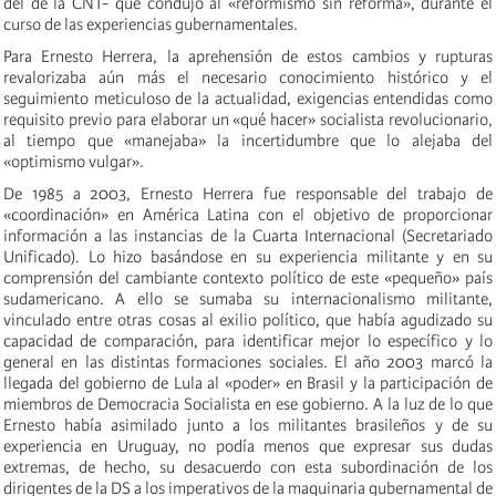
del de la CNT- que condujo al «reformismo sin reforma», durante el
curso de las experiencias gubernamentales.
Para Ernesto Herrera, la aprehensión de estos cambios y rupturas
revalorizaba aún más el necesario conocimiento histórico y el
seguimiento meticuloso de la actualidad, exigencias entendidas como
requisito previo para elaborar un «qué hacer» socialista revolucionario,
al tiempo que «manejaba» la incertidumbre que lo alejaba del
«optimismo vulgar».
De 1985 a 2003, Ernesto Herrera fue responsable del trabajo de
«coordinación» en América Latina con el objetivo de proporcionar
información a las instancias de la Cuarta Internacional (Secretariado
Unificado). Lo hizo basándose en su experiencia militante y en su
comprensión del cambiante contexto político de este «pequeño» país
sudamericano. A ello se sumaba su internacionalismo militante,
vinculado entre otras cosas al exilio político, que había agudizado su
capacidad de comparación, para identificar mejor lo específico y lo
general en las distintas formaciones sociales. El año 2003 marcó la
llegada del gobierno de Lula al «poder» en Brasil y la participación de
miembros de Democracia Socialista en ese gobierno. A la luz de lo que
Ernesto había asimilado junto a los militantes brasileños y de su
experiencia en Uruguay, no podía menos que expresar sus dudas
extremas, de hecho, su desacuerdo con esta subordinación de los
dirigentes de la DS a los imperativos de la maquinaria gubernamental de