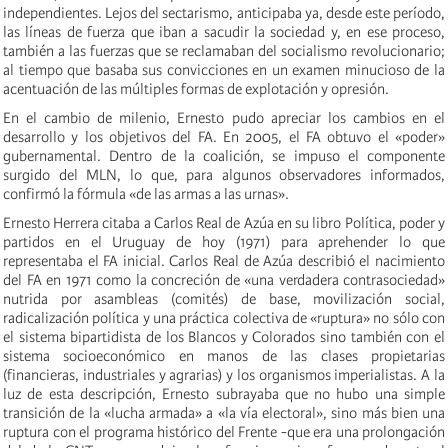
independientes. Lejos del sectarismo, anticipaba ya, desde este período,
las líneas de fuerza que iban a sacudir la sociedad y, en ese proceso,
también a las fuerzas que se reclamaban del socialismo revolucionario;
al tiempo que basaba sus convicciones en un examen minucioso de la
acentuación de las múltiples formas de explotación y opresión.
En el cambio de milenio, Ernesto pudo apreciar los cambios en el
desarrollo y los objetivos del FA. En 2005, el FA obtuvo el «poder»
gubernamental. Dentro de la coalición, se impuso el componente
surgido del MLN, lo que, para algunos observadores informados,
confirmó la fórmula «de las armas a las urnas».
Ernesto Herrera citaba a Carlos Real de Azúa en su libro Política, poder y
partidos en el Uruguay de hoy (1971) para aprehender lo que
representaba el FA inicial. Carlos Real de Azúa describió el nacimiento
del FA en 1971 como la concreción de «una verdadera contrasociedad»
nutrida por asambleas (comités) de base, movilización social,
radicalización política y una práctica colectiva de «ruptura» no sólo con
el sistema bipartidista de los Blancos y Colorados sino también con el
sistema socioeconómico en manos de las clases propietarias
(financieras, industriales y agrarias) y los organismos imperialistas. A la
luz de esta descripción, Ernesto subrayaba que no hubo una simple
transición de la «lucha armada» a «la vía electoral», sino más bien una
ruptura con el programa histórico del Frente -que era una prolongación