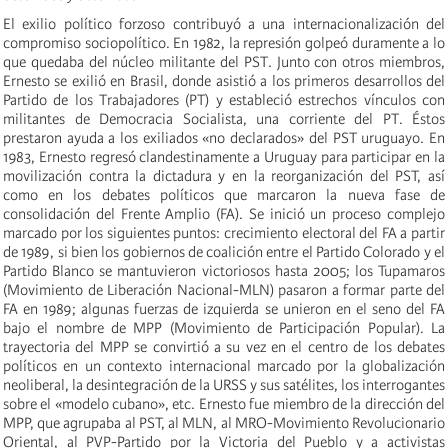
El exilio político forzoso contribuyó a una internacionalización del
compromiso sociopolítico. En 1982, la represión golpeó duramente a lo
que quedaba del núcleo militante del PST. Junto con otros miembros,
Ernesto se exilió en Brasil, donde asistió a los primeros desarrollos del
Partido de los Trabajadores (PT) y estableció estrechos vínculos con
militantes de Democracia Socialista, una corriente del PT. Éstos
prestaron ayuda a los exiliados «no declarados» del PST uruguayo. En
1983, Ernesto regresó clandestinamente a Uruguay para participar en la
movilización contra la dictadura y en la reorganización del PST, así
como en los debates políticos que marcaron la nueva fase de
consolidación del Frente Amplio (FA). Se inició un proceso complejo
marcado por los siguientes puntos: crecimiento electoral del FA a partir
de 1989, si bien los gobiernos de coalición entre el Partido Colorado y el
Partido Blanco se mantuvieron victoriosos hasta 2005; los Tupamaros
(Movimiento de Liberación Nacional-MLN) pasaron a formar parte del
FA en 1989; algunas fuerzas de izquierda se unieron en el seno del FA
bajo el nombre de MPP (Movimiento de Participación Popular). La
trayectoria del MPP se convirtió a su vez en el centro de los debates
políticos en un contexto internacional marcado por la globalización
neoliberal, la desintegración de la URSS y sus satélites, los interrogantes
sobre el «modelo cubano», etc. Ernesto fue miembro de la dirección del
MPP, que agrupaba al PST, al MLN, al MRO-Movimiento Revolucionario
Oriental, al PVP-Partido por la Victoria del Pueblo y a activistas