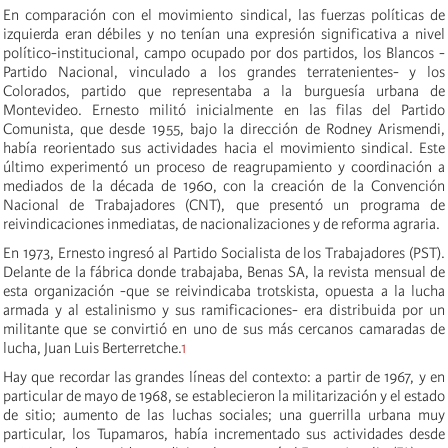
En comparación con el movimiento sindical, las fuerzas políticas de
izquierda eran débiles y no tenían una expresión significativa a nivel
político-institucional, campo ocupado por dos partidos, los Blancos -
Partido Nacional, vinculado a los grandes terratenientes- y los
Colorados, partido que representaba a la burguesía urbana de
Montevideo. Ernesto militó inicialmente en las filas del Partido
Comunista, que desde 1955, bajo la dirección de Rodney Arismendi,
había reorientado sus actividades hacia el movimiento sindical. Este
último experimentó un proceso de reagrupamiento y coordinación a
mediados de la década de 1960, con la creación de la Convención
Nacional de Trabajadores (CNT), que presentó un programa de
reivindicaciones inmediatas, de nacionalizaciones y de reforma agraria.
En 1973, Ernesto ingresó al Partido Socialista de los Trabajadores (PST).
Delante de la fábrica donde trabajaba, Benas SA, la revista mensual de
esta organización -que se reivindicaba trotskista, opuesta a la lucha
armada y al estalinismo y sus ramificaciones- era distribuida por un
militante que se convirtió en uno de sus más cercanos camaradas de
lucha, Juan Luis Berterretche.
1
Hay que recordar las grandes líneas del contexto: a partir de 1967, y en
particular de mayo de 1968, se establecieron la militarización y el estado
de sitio; aumento de las luchas sociales; una guerrilla urbana muy
particular, los Tupamaros, había incrementado sus actividades desde