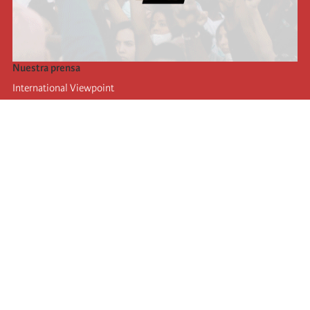
Nuestra prensa
International Viewpoint
Punto de vista internacional
Inprecor
Facebook
Twitter
La Internacional
Último Congreso de la Internacional
De
claraciones del Buró Ejecutivo
Instituto de formación (IIRE)
Campamento internacional
Autores
Videos