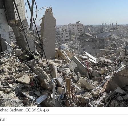
 Jehad Badwan, CC BY-SA 4.0
onal