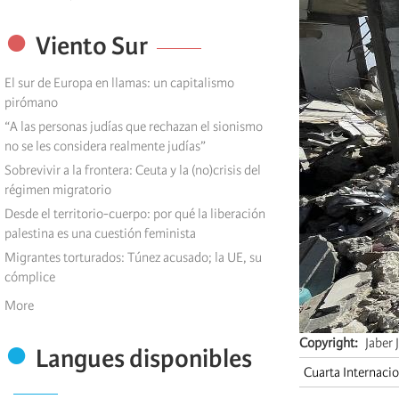
Viento Sur
El sur de Europa en llamas: un capitalismo
pirómano
“A las personas judías que rechazan el sionismo
no se les considera realmente judías”
Sobrevivir a la frontera: Ceuta y la (no)crisis del
régimen migratorio
Desde el territorio-cuerpo: por qué la liberación
palestina es una cuestión feminista
Migrantes torturados: Túnez acusado; la UE, su
cómplice
More
Copyright
Jaber
Langues disponibles
Cuarta Internaci