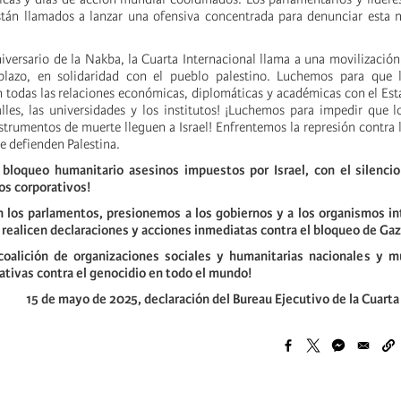
tán llamados a lanzar una ofensiva concentrada para denunciar esta n
niversario de la Nakba, la Cuarta Internacional llama a una movilización
plazo, en solidaridad con el pueblo palestino. Luchemos para que 
todas las relaciones económicas, diplomáticas y académicas con el Es
les, las universidades y los institutos! ¡Luchemos para impedir que 
strumentos de muerte lleguen a Israel! Enfrentemos la represión contra l
e defienden Palestina.
l bloqueo humanitario asesinos impuestos por Israel, con el silenci
os corporativos!
en los parlamentos, presionemos a los gobiernos y a los organismos i
e realicen declaraciones y acciones inmediatas contra el bloqueo de Gaz
coalición de organizaciones sociales y humanitarias nacionales y m
ciativas contra el genocidio en todo el mundo!
15 de mayo de 2025, d
eclaración del Bureau Ejecutivo de la Cuarta