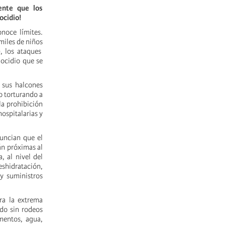
ente que los
ocidio!
onoce límites.
 miles de niños
), los ataques
nocidio que se
 sus halcones
o torturando a
la prohibición
ospitalarias y
uncian que el
tán próximas al
, al nivel del
shidratación,
 y suministros
ra la extrema
ado sin rodeos
mentos, agua,