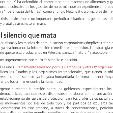
ustible. Y ha defendido el bombardeo de almacenes de alimentos y g
 tortura colectiva de los gazatíes de no es más que un expediente en prep
para "liberar Gaza de Hamás", como anunció Netanyahu a principios de ma
ivista palestino en un importante periódico británico, los genocidas uti
 y brutal de asesinato en masa.
 silencio que mata
erialistas y los medios de comunicación corporativos cómplices tratan de
 ya sea borrando la información o mediante la represión. La estrategia e
rie que se está produciendo en Palestina parezca "natural" y aceptable.
r urgentemente este muro de silencio e inacción.
l se une al
llamamiento realizado por Vía Campesina y otras 17 organizac
icen los Estados y los organismos internacionales, que tienen la obl
ervenir cuando se obstruya la ayuda humanitaria de forma que contribuya
uerra o los crímenes contra la humanidad.
rgente aumentar la presión sobre los gobiernos, especialmente los 
 democráticos, para que estén dispuestos a colaborar con la formación
 establecimiento de fuerzas de protección para los civiles de Gaza, tal 
os movimientos sociales de todo tipo y los partidos de izquierda ti
desempeñar en este empeño, a través de concentraciones, peticione
cas y días de acción mundial coordinados. Los parlamentarios y líder