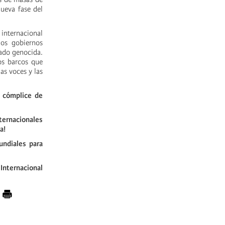
ueva fase del
 internacional
los gobiernos
tado genocida.
los barcos que
as voces y las
o cómplice de
nternacionales
a!
undiales para
 Internacional