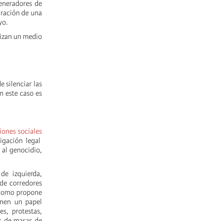
eneradores de
aración de una
yo.
lizan un medio
 silenciar las
n este caso es
iones sociales
igación legal
 al genocidio,
de izquierda,
 de corredores
y como propone
enen un papel
s, protestas,
es de masas de