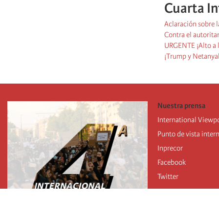
Cuarta In
Aclaración sobre l
Contra el autorita
URGENTE ¡Alto a l
¡Trump y Netanyah
Nuestra prensa
International Viewp
Punto de vista inter
Inprecor
Facebook
Twitter