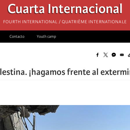
Cuarta Internacional
Fourth International / Quatrième internationale
Contacto
Youth camp
alestina. ¡hagamos frente al extermi