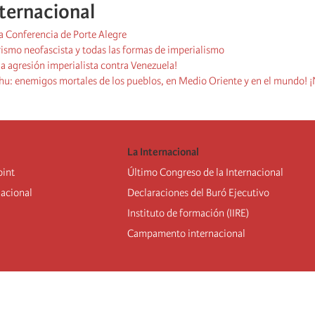
ternacional
a Conferencia de Porte Alegre
rismo neofascista y todas las formas de imperialismo
a agresión imperialista contra Venezuela!
u: enemigos mortales de los pueblos, en Medio Oriente y en el mundo! ¡N
La Internacional
oint
Último Congreso de la Internacional
nacional
De
claraciones del Buró Ejecutivo
Instituto de formación (IIRE)
Campamento internacional