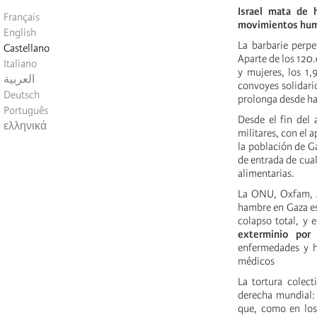
Israel mata de 
Français
movimientos huma
English
La barbarie perpe
Castellano
Aparte de los 120.
Italiano
y mujeres, los 1,
العربية
convoyes solidari
Deutsch
prolonga desde ha
Português
Desde el fin del
ελληνικά
militares, con el 
la población de Ga
de entrada de cual
alimentarias.
La ONU, Oxfam, A
hambre en Gaza es 
colapso total, y 
exterminio por 
enfermedades y he
médicos
La tortura colec
derecha mundial: 
que, como en los