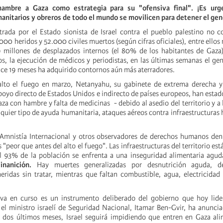
hambre a Gaza como estrategia para su "ofensiva final". ¡Es urg
nitarios y obreros de todo el mundo se movilicen para detener el gen
trada por el Estado sionista de Israel contra el pueblo palestino no c
000 heridos y 52.000 civiles muertos (según cifras oficiales), entre ellos
9 millones de desplazados internos (el 80% de los habitantes de Gaza
os, la ejecución de médicos y periodistas, en las últimas semanas el ge
ce 19 meses ha adquirido contornos aún más aterradores.
 alto el fuego en marzo, Netanyahu, su gabinete de extrema derecha y
apoyo directo de Estados Unidos e indirecto de países europeos, han estad
za con hambre y falta de medicinas - debido al asedio del territorio y a 
quier tipo de ayuda humanitaria, ataques aéreos contra infraestructuras h
mnistía Internacional y otros observadores de derechos humanos den
"peor que antes del alto el fuego". Las infraestructuras del territorio es
el 93% de la población se enfrenta a una inseguridad alimentaria aguda
inanición.
Hay muertes generalizadas por desnutrición aguda, de
ridas sin tratar, mientras que faltan combustible, agua, electricidad
tiva en curso es un instrumento deliberado del gobierno que hoy lide
el ministro israelí de Seguridad Nacional, Itamar Ben-Gvir, ha anunci
 dos últimos meses, Israel seguirá impidiendo que entren en Gaza ali