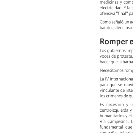
medicinas y comb
electricidad. Y la
ofensiva "final" 
Como señaló un act
barato, silencioso
Romper el
Los gobiernos imp
voces de protesta,
hacer que la barba
Necesitamos rompe
La IV Internaciona
para que se movil
vinculante de int
los crímenes de g
Es necesario y u
centroizquierda y
humanitarios y el
Vía Campesina. L
fundamental que 
campañas telefóni