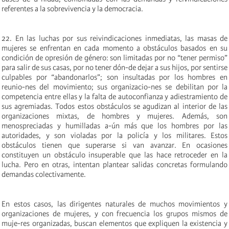
referentes a la sobrevivencia y la democracia.
22. En las luchas por sus reivindicaciones inmediatas, las masas de
mujeres se enfrentan en cada momento a obstáculos basados en su
condición de opresión de género: son limitadas por no “tener permiso”
para salir de sus casas, por no tener dón-de dejar a sus hijos, por sentirse
culpables por “abandonarlos”; son insultadas por los hombres en
reunio-nes del movimiento; sus organizacio-nes se debilitan por la
competencia entre ellas y la falta de autoconfianza y adiestramiento de
sus agremiadas. Todos estos obstáculos se agudizan al interior de las
organizaciones mixtas, de hombres y mujeres. Además, son
menospreciadas y humilladas a-ún más que los hombres por las
autoridades, y son violadas por la policía y los militares. Estos
obstáculos tienen que superarse si van avanzar. En ocasiones
constituyen un obstáculo insuperable que las hace retroceder en la
lucha. Pero en otras, intentan plantear salidas concretas formulando
demandas colectivamente.
En estos casos, las dirigentes naturales de muchos movimientos y
organizaciones de mujeres, y con frecuencia los grupos mismos de
muje-res organizadas, buscan elementos que expliquen la existencia y