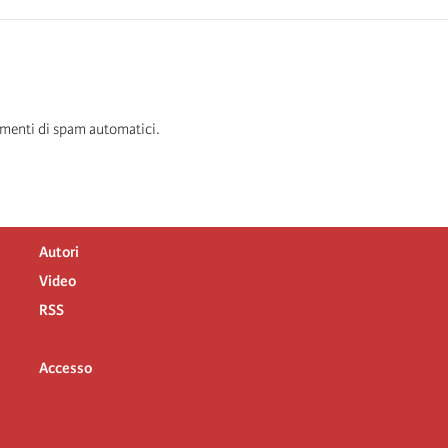
Questa domanda è un test per verificare che tu sia un visitatore umano e per impedire inserimenti di spam automatici.
Autori
Video
RSS
Accesso