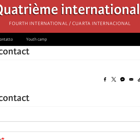
uatrième internationa
Fourth International / Cuarta Internacional
ontatto
Youth camp
 contact
 contact