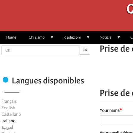
Skip
Q
to
main
content
Home
Chi siamo
Risoluzioni
Notizie
C
Prise de
OK
OK
Langues disponibles
Prise de
Français
English
Your name
Castellano
Italiano
العربية