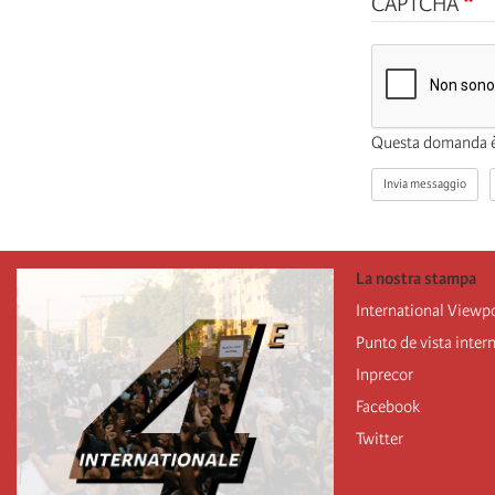
CAPTCHA
Invia messaggio
La nostra stampa
International Viewp
Punto de vista inter
Inprecor
Facebook
Twitter