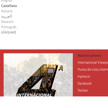
English
Castellano
Italiano
العربية
Deutsch
Português
ελληνικά
Nuestra prensa
International Viewp
Punto de vista inter
Inprecor
Facebook
Twitter