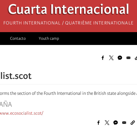
Cuarta Internacional
Fourth International / Quatrième internationale
Contacto
Youth camp
list.scot
forms the section of the Fourth International in the British state alongside
TAÑA
/www.ecosocialist.scot/