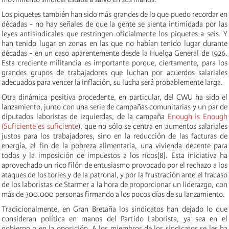
Los piquetes también han sido más grandes de lo que puedo recordar en
décadas - no hay señales de que la gente se sienta intimidada por las
leyes antisindicales que restringen oficialmente los piquetes a seis. Y
han tenido lugar en zonas en las que no habían tenido lugar durante
décadas - en un caso aparentemente desde la Huelga General de 1926.
Esta creciente militancia es importante porque, ciertamente, para los
grandes grupos de trabajadores que luchan por acuerdos salariales
adecuados para vencer la inflación, su lucha será probablemente larga.
Otra dinámica positiva procedente, en particular, del CWU ha sido el
lanzamiento, junto con una serie de campañas comunitarias y un par de
diputados laboristas de izquierdas, de la campaña
Enough is Enough
(Suficiente es suficiente
), que no sólo se centra en aumentos salariales
justos para los trabajadores, sino en la reducción de las facturas de
energía, el fin de la pobreza alimentaria, una vivienda decente para
todos y la imposición de impuestos a los ricos[8]. Esta iniciativa ha
aprovechado un rico filón de entusiasmo provocado por el rechazo a los
ataques de los tories y de la patronal, y por la frustración ante el fracaso
de los laboristas de Starmer a la hora de proporcionar un liderazgo, con
más de 300.000 personas firmando a los pocos días de su lanzamiento.
Tradicionalmente, en Gran Bretaña los sindicatos han dejado lo que
consideran política en manos del Partido Laborista, ya sea en el
gobierno o en la oposición. A los miembros de los sindicatos se les ha