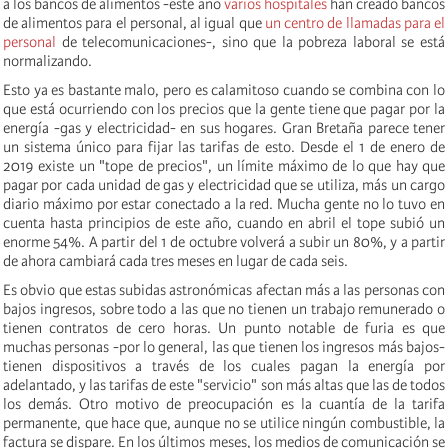
a los bancos de alimentos -este año
varios hospitales
han creado bancos
de alimentos para el personal, al igual que
un centro de llamadas para el
personal
de telecomunicaciones-, sino que la pobreza laboral se está
normalizando.
Esto ya es bastante malo, pero es calamitoso cuando se combina con lo
que está ocurriendo con los precios que la gente tiene que pagar por la
energía -gas y electricidad- en sus hogares. Gran Bretaña parece tener
un sistema único para fijar las tarifas de esto. Desde el 1 de enero de
2019 existe un "tope de precios", un límite máximo de lo que hay que
pagar por cada unidad de gas y electricidad que se utiliza, más un cargo
diario máximo por estar conectado a la red. Mucha gente no lo tuvo en
cuenta hasta principios de este año, cuando en abril el tope subió un
enorme 54%. A partir del 1 de octubre volverá a subir un 80%, y a partir
de ahora cambiará cada tres meses en lugar de cada seis.
Es obvio que estas subidas astronómicas afectan más a las personas con
bajos ingresos, sobre todo a las que no tienen un trabajo remunerado o
tienen contratos de cero horas. Un punto notable de furia es que
muchas personas -por lo general, las que tienen los ingresos más bajos-
tienen dispositivos a través de los cuales pagan la energía por
adelantado, y las tarifas de este "servicio" son más altas que las de todos
los demás. Otro motivo de preocupación es la cuantía de la tarifa
permanente, que hace que, aunque no se utilice ningún combustible, la
factura se dispare. En los últimos meses, los medios de comunicación se