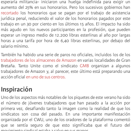
esperaría militancia- iniciaron una huelga indefinida para exigir un
aumento del 25% en sus honorarios. Pero los sucesivos gobiernos han
recortado
los honorarios que se pagan por el trabajo de asistencia
jurídica penal, reduciendo el valor de los honorarios pagados por este
trabajo en un 30 por ciento en los últimos 15 años. El impacto ha sido
más agudo en los nuevos participantes en la profesión, que pueden
esperar un ingreso medio de 12.200 libras esterlinas al año por largas
horas a una tarifa por hora de 6,40 libras esterlinas, por debajo del
salario mínimo.
También ha habido una serie de paros no oficiales, incluidos los de los
trabajadores de los almacenes de Amazon
en varias localidades de Gran
Bretaña. Tanto Unite como el sindicato
GMB
organizan a algunos
trabajadores de Amazon y, al parecer, este último está preparando una
acción oficial
en uno de sus centros.
Inspiración
Uno de los aspectos más notables de los piquetes de este verano ha sido
el número de jóvenes trabajadores que han pasado a la acción por
primera vez, desafiando tanto la imagen como la realidad de que los
sindicatos son cosa del pasado. En una importante manifestación
organizada por el CWU, uno de los oradores de la plataforma comentó
que se sentía seguro de que esto significaba que el futuro del
movimiento sindical estaba a salvo en sus manos.