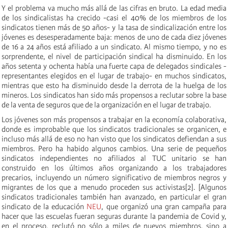
Y el problema va mucho más allá de las cifras en bruto. La edad media
de los sindicalistas ha crecido -casi el 40% de los miembros de los
sindicatos tienen más de 50 años- y la tasa de sindicalización entre los
jóvenes es desesperadamente baja: menos de uno de cada diez jóvenes
de 16 a 24 años está afiliado a un sindicato. Al mismo tiempo, y no es
sorprendente, el nivel de participación sindical ha disminuido. En los
años setenta y ochenta había una fuerte capa de delegados sindicales -
representantes elegidos en el lugar de trabajo- en muchos sindicatos,
mientras que esto ha disminuido desde la derrota de la huelga de los
mineros. Los sindicatos han sido más propensos a reclutar sobre la base
de la venta de seguros que de la organización en el lugar de trabajo.
Los jóvenes son más propensos a trabajar en la economía colaborativa,
donde es improbable que los sindicatos tradicionales se organicen, e
incluso más allá de eso no han visto que los sindicatos defiendan a sus
miembros. Pero ha habido algunos cambios. Una serie de pequeños
sindicatos independientes no afiliados al TUC unitario se han
construido en los últimos años organizando a los trabajadores
precarios, incluyendo un número significativo de miembros negros y
migrantes de los que a menudo proceden sus activistas[2]. [Algunos
sindicatos tradicionales también han avanzado, en particular el gran
sindicato de la educación
NEU
, que organizó una gran campaña para
hacer que las escuelas fueran seguras durante la pandemia de Covid y,
en el proceso, reclutó no sólo a miles de nuevos miembros, sino a