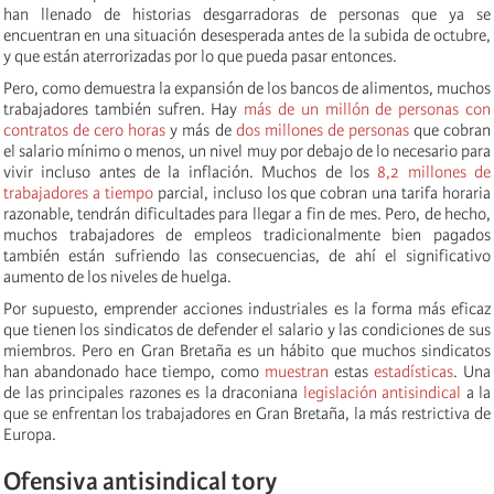
han llenado de historias desgarradoras de personas que ya se
encuentran en una situación desesperada antes de la subida de octubre,
y que están aterrorizadas por lo que pueda pasar entonces.
Pero, como demuestra la expansión de los bancos de alimentos, muchos
trabajadores también sufren. Hay
más de un millón de personas con
contratos de cero horas
y más de
dos millones de personas
que cobran
el salario mínimo o menos, un nivel muy por debajo de lo necesario para
vivir incluso antes de la inflación. Muchos de los
8,2 millones de
trabajadores a tiempo
parcial, incluso los que cobran una tarifa horaria
razonable, tendrán dificultades para llegar a fin de mes. Pero, de hecho,
muchos trabajadores de empleos tradicionalmente bien pagados
también están sufriendo las consecuencias, de ahí el significativo
aumento de los niveles de huelga.
Por supuesto, emprender acciones industriales es la forma más eficaz
que tienen los sindicatos de defender el salario y las condiciones de sus
miembros. Pero en Gran Bretaña es un hábito que muchos sindicatos
han abandonado hace tiempo, como
muestran
estas
estadísticas
. Una
de las principales razones es la draconiana
legislación antisindical
a la
que se enfrentan los trabajadores en Gran Bretaña, la más restrictiva de
Europa.
Ofensiva antisindical tory