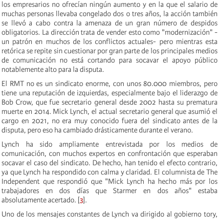
los empresarios no ofrecían ningún aumento y en la que el salario de
muchas personas llevaba congelado dos o tres años, la acción también
se llevó a cabo contra la amenaza de un gran número de despidos
obligatorios. La dirección trata de vender esto como "modernización" -
un patrón en muchos de los conflictos actuales- pero mientras esta
retórica se repite sin cuestionar por gran parte de los principales medios
de comunicación no está cortando para socavar el apoyo público
notablemente alto para la disputa.
El RMT no es un sindicato enorme, con unos 80.000 miembros, pero
tiene una reputación de izquierdas, especialmente bajo el liderazgo de
Bob Crow, que fue secretario general desde 2002 hasta su prematura
muerte en 2014. Mick Lynch, el actual secretario general que asumió el
cargo en 2021, no era muy conocido fuera del sindicato antes de la
disputa, pero eso ha cambiado drásticamente durante el verano.
Lynch ha sido ampliamente entrevistada por los medios de
comunicación, con muchos expertos en confrontación que esperaban
socavar el caso del sindicato. De hecho, han tenido el efecto contrario,
ya que Lynch ha respondido con calma y claridad. El columnista de The
Independent que respondió que "Mick Lynch ha hecho más por los
trabajadores en dos días que Starmer en dos años" estaba
absolutamente acertado. [
3
].
Uno de los mensajes constantes de Lynch va dirigido al gobierno tory,