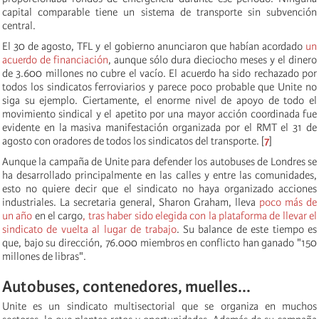
capital comparable tiene un sistema de transporte sin subvención
central.
El 30 de agosto, TFL y el gobierno anunciaron que habían acordado
un
acuerdo de
financiación
, aunque sólo dura dieciocho meses y el dinero
de 3.600 millones no cubre el vacío. El acuerdo ha sido rechazado por
todos los sindicatos ferroviarios y parece poco probable que Unite no
siga su ejemplo. Ciertamente, el enorme nivel de apoyo de todo el
movimiento sindical y el apetito por una mayor acción coordinada fue
evidente en la masiva manifestación organizada por el RMT el 31 de
agosto con oradores de todos los sindicatos del transporte. [
7
]
Aunque la campaña de Unite para defender los autobuses de Londres se
ha desarrollado principalmente en las calles y entre las comunidades,
esto no quiere decir que el sindicato no haya organizado acciones
industriales. La secretaria general, Sharon Graham, lleva
poco más de
un año
en el cargo
, tras haber sido elegida con la plataforma de llevar el
sindicato de vuelta al lugar de trabajo
. Su balance de este tiempo es
que, bajo su dirección, 76.000 miembros en conflicto han ganado "150
millones de libras".
Autobuses, contenedores, muelles...
Unite es un sindicato multisectorial que se organiza en muchos