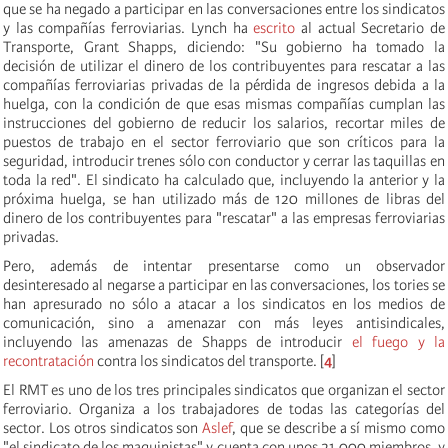
que se ha negado a participar en las conversaciones entre los sindicatos
y las compañías ferroviarias. Lynch ha
escrito
al actual Secretario de
Transporte, Grant Shapps, diciendo: "Su gobierno ha tomado la
decisión de utilizar el dinero de los contribuyentes para rescatar a las
compañías ferroviarias privadas de la pérdida de ingresos debida a la
huelga, con la condición de que esas mismas compañías cumplan las
instrucciones del gobierno de reducir los salarios, recortar miles de
puestos de trabajo en el sector ferroviario que son críticos para la
seguridad, introducir trenes sólo con conductor y cerrar las taquillas en
toda la red". El sindicato ha calculado que, incluyendo la anterior y la
próxima huelga, se han utilizado más de 120 millones de libras del
dinero de los contribuyentes para "rescatar" a las empresas ferroviarias
privadas.
Pero, además de intentar presentarse como un observador
desinteresado al negarse a participar en las conversaciones, los tories se
han apresurado no sólo a atacar a los sindicatos en los medios de
comunicación, sino a amenazar con más leyes antisindicales,
incluyendo las amenazas de Shapps de introducir
el fuego y la
recontratación
contra los sindicatos del transporte. [
4
]
El RMT es uno de los tres principales sindicatos que organizan el sector
ferroviario. Organiza a los trabajadores de todas las categorías del
sector. Los otros sindicatos son
Aslef
, que se describe a sí mismo como
"el sindicato de los maquinistas" y cuenta con unos 21.000 miembros, y