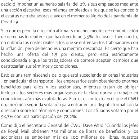
decidió imponer un aumento salarial del 2% a sus empleados mediante
una acción ejecutiva, esos mismos empleados a los que se les concedió
el estatus de trabajadores clave en el momento álgido de la pandemia de
Covid-19.
Y lo que es peor, la dirección afirma -y muchos medios de comunicación
de derechas lo repiten- que ha ofrecido un 5,5%. Incluso si fuera cierto,
no cubriría los costes reales a los que se enfrentan los trabajadores con
la inflación, pero de hecho es una mentira descarada. Es cierto que han
hecho una oferta del 1,5 por ciento, pero está estrictamente
condicionada a que los trabajadores de correos acepten cambios que
destrozarían sus términos y condiciones.
Esto es una reminiscencia de lo que está sucediendo en otras industrias
- en particular el transporte - los empresarios están obteniendo enormes
beneficios para ellos y los accionistas, mientras tratan de obligar
incluso a los sectores más organizados de la clase obrera a trabajar en
condiciones aún más explotadoras. Este es el contexto en el que el CWU
organizó una segunda votación para entrar en una disputa formal con la
dirección sobre los términos y condiciones. Los afiliados votaron por el
98,7% con una participación del 72,2%.
Como dijo el Secretario General del CWU, Dave Ward “Cuando los jefes
de Royal Mail obtienen 758 millones de libras de beneficios y los
accionistas se embolsan más de 400 millones de libras, nuestros