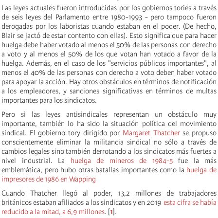
Las leyes actuales fueron introducidas por los gobiernos tories a través
de seis leyes del Parlamento entre 1980-1993 - pero tampoco fueron
derogadas por los laboristas cuando estaban en el poder. (De hecho,
Blair se jactó de estar contento con ellas). Esto significa que para hacer
huelga debe haber votado al menos el 50% de las personas con derecho
a voto y al menos el 50% de los que votan han votado a favor de la
huelga. Además, en el caso de los "servicios públicos importantes", al
menos el 40% de las personas con derecho a voto deben haber votado
para apoyar la acción. Hay otros obstáculos en términos de notificación
a los empleadores, y sanciones significativas en términos de multas
importantes para los sindicatos.
Pero si las leyes antisindicales representan un obstáculo muy
importante, también lo ha sido la situación política del movimiento
sindical. El gobierno tory dirigido por
Margaret Thatcher
se propuso
conscientemente eliminar la militancia sindical no sólo a través de
cambios legales sino también derrotando a los sindicatos más fuertes a
nivel industrial. La
huelga de mineros de 1984-5
fue la más
emblemática, pero hubo otras batallas importantes como la
huelga de
impresores de 1986 en Wapping
Cuando Thatcher llegó al poder, 13,2 millones de trabajadores
británicos estaban afiliados a los sindicatos y en 2019
esta cifra se había
reducido a la mitad, a 6,9 millones
. [
1
].