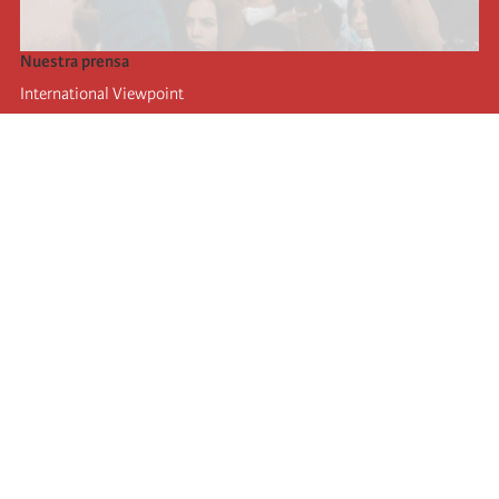
Nuestra prensa
International Viewpoint
Punto de vista internacional
Inprecor
Facebook
Twitter
La Internacional
Último Congreso de la Internacional
De
claraciones del Buró Ejecutivo
Instituto de formación (IIRE)
Campamento internacional
Autores
Videos
RSS