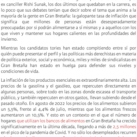
ex canciller Rishi Sunak, los dos últimos que quedaban en la carrera, es
lo poco que sus debates tenían que decir sobre el tema que anima a la
mayoría de la gente en Gran Bretaña: la galopante tasa de inflación que
significa que millones de personas están desesperadamente
preocupadas por si podrán alimentarse a sí mismas y a aquellos con los
que viven y mantener sus hogares calientes en las profundidades del
invierno.
Mientras los candidatos tories han estado compitiendo entre sí por
quién puede presentar el perfil y las políticas más derechistas en materia
de política exterior, social y económica, miles y miles de sindicalistas en
Gran Bretaña han estado en huelga para defender sus niveles y
condiciones de vida.
La inflación de los productos esenciales es extraordinariamente alta. Los
precios de la gasolina y el gasóleo, que repercuten directamente en
algunas personas, sobre todo en las zonas donde escasea el transporte
público, y también repercuten en otros gastos, llevan subiendo desde el
pasado otoño. En agosto de 2022 los precios de los alimentos subieron
un 5,5%, frente al 4,4% de julio, mientras que los alimentos frescos
aumentaron un 10,5%. Y esto en un contexto en el que el número de
hogares
que utilizan los bancos de alimentos
en Gran Bretaña ha crecido
significativamente en la última década, llegando a más de
2,5 millones
en el pico de la pandemia de Covid. Y no sólo los desempleados recurren