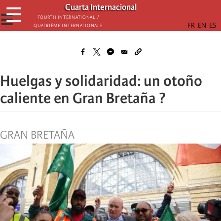
Skip
Cuarta Internacional
☰
to
☰
Fourth International /
Quatrième internationale
main
content
Huelgas y solidaridad: un otoño
caliente en Gran Bretaña ?
GRAN BRETAÑA