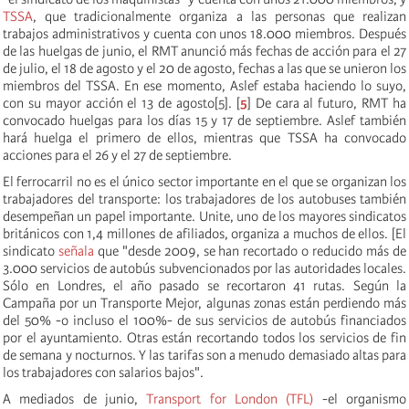
TSSA
, que tradicionalmente organiza a las personas que realizan
trabajos administrativos y cuenta con unos 18.000 miembros. Después
de las huelgas de junio, el RMT anunció más fechas de acción para el 27
de julio, el 18 de agosto y el 20 de agosto, fechas a las que se unieron los
miembros del TSSA. En ese momento, Aslef estaba haciendo lo suyo,
con su mayor acción el 13 de agosto[5]. [
5
] De cara al futuro, RMT ha
convocado huelgas para los días 15 y 17 de septiembre. Aslef también
hará huelga el primero de ellos, mientras que TSSA ha convocado
acciones para el 26 y el 27 de septiembre.
El ferrocarril no es el único sector importante en el que se organizan los
trabajadores del transporte: los trabajadores de los autobuses también
desempeñan un papel importante. Unite, uno de los mayores sindicatos
británicos con 1,4 millones de afiliados, organiza a muchos de ellos. [El
sindicato
señala
que "desde 2009, se han recortado o reducido más de
3.000 servicios de autobús subvencionados por las autoridades locales.
Sólo en Londres, el año pasado se recortaron 41 rutas. Según la
Campaña por un Transporte Mejor, algunas zonas están perdiendo más
del 50% -o incluso el 100%- de sus servicios de autobús financiados
por el ayuntamiento. Otras están recortando todos los servicios de fin
de semana y nocturnos. Y las tarifas son a menudo demasiado altas para
los trabajadores con salarios bajos".
A mediados de junio,
Transport for London (TFL)
-el organismo