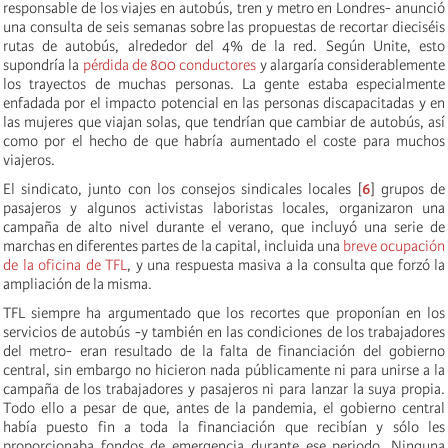
responsable de los viajes en autobús, tren y metro en Londres- anunció
una consulta de seis semanas sobre las propuestas de recortar dieciséis
rutas de autobús, alrededor del 4% de la red. Según Unite, esto
supondría la
pérdida de 800 conductores
y alargaría considerablemente
los trayectos de muchas personas. La gente estaba especialmente
enfadada por el impacto potencial en las personas discapacitadas y en
las mujeres que viajan solas, que tendrían que cambiar de autobús, así
como por el hecho de que habría aumentado el coste para muchos
viajeros.
El sindicato, junto con los consejos sindicales locales [
6
] grupos de
pasajeros y algunos activistas laboristas locales, organizaron una
campaña de alto nivel durante el verano, que incluyó una serie de
marchas en diferentes partes de la capital, incluida una
breve ocupación
de la oficina de TFL
, y una respuesta masiva a la consulta que forzó la
ampliación de la misma.
TFL siempre ha argumentado que los recortes que proponían en los
servicios de autobús -y también en las condiciones de los trabajadores
del metro- eran resultado de la falta de financiación del gobierno
central, sin embargo no hicieron nada públicamente ni para unirse a la
campaña de los trabajadores y pasajeros ni para lanzar la suya propia.
Todo ello a pesar de que, antes de la pandemia, el gobierno central
había puesto fin a toda la financiación que recibían y sólo les
proporcionaba fondos de emergencia durante ese periodo. Ninguna