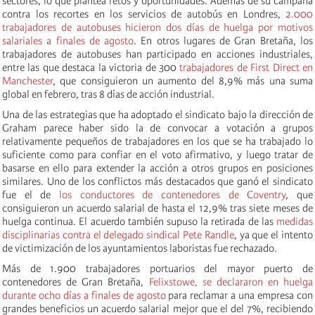
sectores, lo que plantea retos y oportunidades. Además de su campaña
contra los recortes en los servicios de autobús en Londres,
2.000
trabajadores de autobuses hicieron dos días de huelga por motivos
salariales a finales de agosto
. En otros lugares de Gran Bretaña, los
trabajadores de autobuses han participado en acciones industriales,
entre las que destaca la victoria de 300
trabajadores de First Direct en
Manchester
, que consiguieron un aumento del 8,9% más una suma
global en febrero, tras 8 días de acción industrial.
Una de las estrategias que ha adoptado el sindicato bajo la dirección de
Graham parece haber sido la de convocar a votación a grupos
relativamente pequeños de trabajadores en los que se ha trabajado lo
suficiente como para confiar en el voto afirmativo, y luego tratar de
basarse en ello para extender la acción a otros grupos en posiciones
similares. Uno de los conflictos más destacados que ganó el sindicato
fue el de
los conductores de contenedores de Coventry
, que
consiguieron un acuerdo salarial de hasta el 12,9% tras siete meses de
huelga continua. El acuerdo también supuso la retirada de las
medidas
disciplinarias contra el delegado sindical Pete Randle
, ya que el intento
de victimización de los ayuntamientos laboristas fue rechazado.
Más de 1.900 trabajadores portuarios del mayor puerto de
contenedores de Gran Bretaña,
Felixstowe, se declararon en huelga
durante ocho días a finales de agosto
para reclamar a una empresa con
grandes beneficios un acuerdo salarial mejor que el del 7%, recibiendo