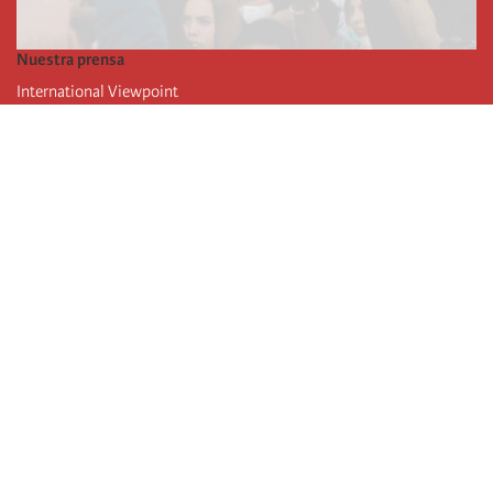
Nuestra prensa
International Viewpoint
Punto de vista internacional
Inprecor
Facebook
Twitter
La Internacional
Último Congreso de la Internacional
De
claraciones del Buró Ejecutivo
Instituto de formación (IIRE)
Campamento internacional
Autores
Videos
RSS