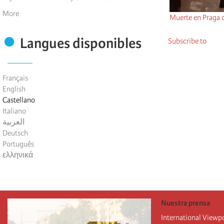
More
Muerte en Praga d
Langues disponibles
Subscribe to
Français
English
Castellano
Italiano
العربية
Deutsch
Português
ελληνικά
Nuestra prensa
International Viewp