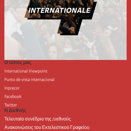
Ο τύπος μας
International Viewpoint
Punto de vista internacional
Inprecor
Facebook
Twitter
Η Διεθνής
Τελευταίο συνέδριο της Διεθνούς
Ανακοινώσεις του Εκτελεστικού Γραφείου