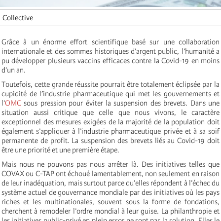
Collective
Grâce à un énorme effort scientifique basé sur une collaboration
internationale et des sommes historiques d’argent public, l’humanité a
pu développer plusieurs vaccins efficaces contre la Covid-19 en moins
d’un an.
Toutefois, cette grande réussite pourrait être totalement éclipsée par la
cupidité de l’industrie pharmaceutique qui met les gouvernements et
l’
OMC
sous pression pour éviter la suspension des brevets. Dans une
situation aussi critique que celle que nous vivons, le caractère
exceptionnel des mesures exigées de la majorité de la population doit
également s’appliquer à l’industrie pharmaceutique privée et à sa soif
permanente de profit. La suspension des brevets liés au Covid-19 doit
être une priorité et une première étape.
Mais nous ne pouvons pas nous arrêter là. Des initiatives telles que
COVAX ou C-TAP ont échoué lamentablement, non seulement en raison
de leur inadéquation, mais surtout parce qu’elles répondent à l’échec du
système actuel de gouvernance mondiale par des initiatives où les pays
riches et les multinationales, souvent sous la forme de fondations,
cherchent à remodeler l’ordre mondial à leur guise. La philanthropie et
les initiatives public-privé en plein essor ne sont pas la solution. Elles le