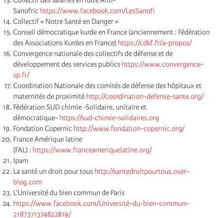
Sanofric
https://www.facebook.com/LesSanofi
Collectif « Notre Santé en Danger »
Conseil démocratique kurde en France (anciennement : Fédération
des Associations Kurdes en France)
https://cdkf.fr/a-propos/
Convergence nationale des collectifs de défense et de
développement des services publics
https://www.convergence-
sp.fr/
Coordination Nationale des comités de défense des hôpitaux et
maternités de proximité
http://coordination-defense-sante.org/
Fédération SUD chimie -Solidaire, unitaire et
démocratique-
https://sud-chimie-solidaires.org
Fondation Copernic
http://www.fondation-copernic.org/
France Amérique latine
(FAL) :
https://www.franceameriquelatine.org/
Ipam
La santé un droit pour tous
http://santedroitpourtous.over-
blog.com
L’Université du bien commun de Paris
https://www.facebook.com/Université-du-bien-commun-
2187371374822819/