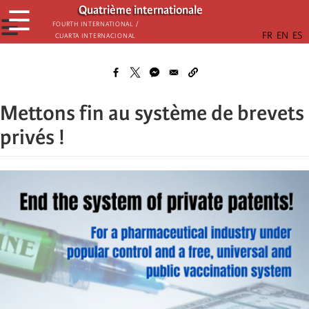
Aller
Quatrième internationale
☰
au
☰
Fourth International /
Cuarta Internacional
contenu
principal
Mettons fin au système de brevets
privés !