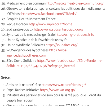
Médicament bien commun
http://medicament-bien-commun.org/
Observatoire de la transparence dans les politiques du médicaments
(OTMeds)
https://www.facebook.com/OTMeds/
People’s Health Movement France
Revue Inprecor
http://www.inprecor.fr/home
Sud santé-sociaux
http://www.sudsantesociaux.org/
Syndicat de la médecine générale
https://smg-pratiques.info
Union Syndicale de la Psychiatrie uspsy.fr
Union syndicale Solidaires
https://solidaires.org/
WOS/agence des hypothèses
https://wos-
agencedeshypotheses.com
Zéro Covid Solidaire
https://www.facebook.com/Zéro-Pandémie-
Solidaire-113278857470238/?ref=page_internal
Grèce :
Amis de la nature Grèce
https://www.naturefriends.gr/
Expel Racism Initiative
https://www.kar.org.gr/
Initiative des personnels de soin pour la santé publique – droit du
peuple bien social
Organisation pour les droits des femmes TO MOV tomov.gr