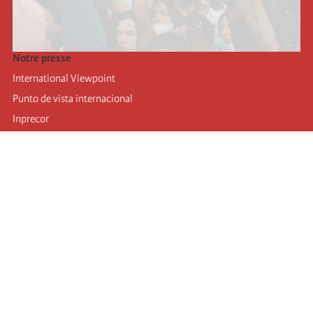
Notre presse
International Viewpoint
Punto de vista internacional
Inprecor
Facebook
Twitter
Mastodon
Telegram
L’Internationale
Dernier congrès de l’Internationale
Déclarations du bureau exécutif
Institut de formation (IIRE)
Jeunes
Auteurs