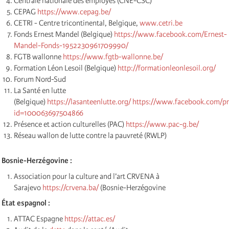
Centrale nationale des employés (CNE-CSC)
CEPAG
https://www.cepag.be/
CETRI - Centre tricontinental, Belgique,
www.cetri.be
Fonds Ernest Mandel (Belgique)
https://www.facebook.com/Ernest-
Mandel-Fonds-1952230961709990/
FGTB wallonne
https://www.fgtb-wallonne.be/
Formation Léon Lesoil (Belgique)
http://formationleonlesoil.org/
Forum Nord-Sud
La Santé en lutte
(Belgique)
https://lasanteenlutte.org/
https://www.facebook.com/pr
id=100063697504866
Présence et action culturelles (PAC)
https://www.pac-g.be/
Réseau wallon de lutte contre la pauvreté (RWLP)
Bosnie-Herzégovine :
Association pour la culture and l’art CRVENA à
Sarajevo
https://crvena.ba/
(Bosnie-Herzégovine
État espagnol :
ATTAC Espagne
https://attac.es/