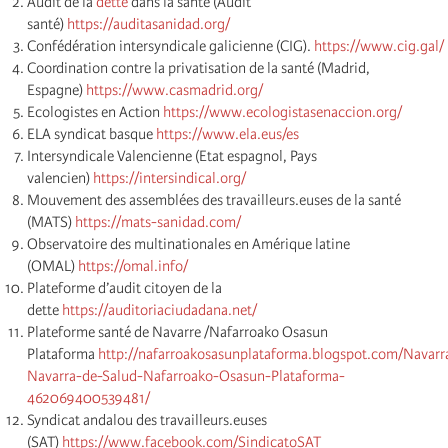
Audit de la
dette
dans la santé (Audit
santé)
https://auditasanidad.org/
Confédération intersyndicale galicienne (CIG).
https://www.cig.gal/
Coordination contre la privatisation de la santé (Madrid,
Espagne)
https://www.casmadrid.org/
Ecologistes en Action
https://www.ecologistasenaccion.org/
ELA syndicat basque
https://www.ela.eus/es
Intersyndicale Valencienne (Etat espagnol, Pays
valencien)
https://intersindical.org/
Mouvement des assemblées des travailleurs.euses de la santé
(MATS)
https://mats-sanidad.com/
Observatoire des multinationales en Amérique latine
(OMAL)
https://omal.info/
Plateforme d’audit citoyen de la
dette
https://auditoriaciudadana.net/
Plateforme santé de Navarre /Nafarroako Osasun
Plataforma
http://nafarroakosasunplataforma.blogspot.com/Navarr
Navarra-de-Salud-Nafarroako-Osasun-Plataforma-
462069400539481/
Syndicat andalou des travailleurs.euses
(SAT)
https://www.facebook.com/SindicatoSAT