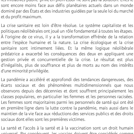
sont encore moins face aux défis planétaires actuels dans un monde
dominé par des États et des industries guidées par la seule loi du marché
et du profit maximum.
La crise sanitaire est loin d’être résolue. Le système capitaliste et les
politiques néolibérales ont joué un rôle fondamental à toutes les étapes.
À l’origine de ce virus, il y a la transformation effrénée de la relation
entre l’espèce humaine et la nature. La crise écologique et la crise
sanitaire sont intimement liées. Et la même logique néolibérale
prédatrice a exacerbé les conséquences des deux en appliquant une
gestion privée et concurrentielle de la crise. Le résultat est plus
d’inégalités, plus de souffrance et plus de morts au nom des intérêts
d’une minorité privilégiée.
La pandémie a accéléré et approfondi des tendances dangereuses, des
écarts sociaux et des phénomènes multidimensionnels que nous
observons depuis des décennies et dont souffrent principalement les
classes populaires, en particulier les femmes et les personnes racisées.
Les femmes sont majoritaires parmi les personnels de santé qui ont été
en première ligne dans la lutte contre la pandémie, mais aussi dans le
maintien de la vie face aux réductions des services publics et des droits
sociaux dont elles sont les premières victimes.
La santé et l’accès à la santé et à la vaccination sont un droit humain
universel. Par conséquent, les vaccins doivent être considérés comme