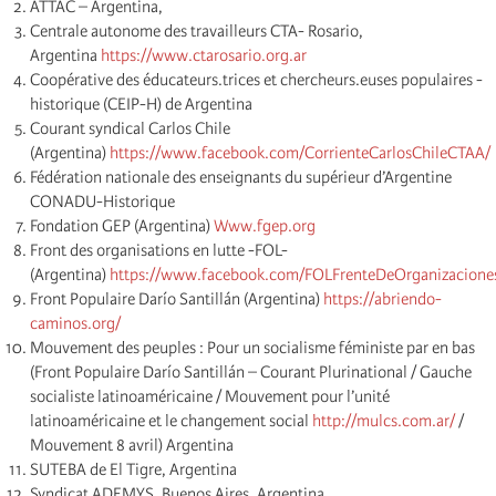
ATTAC – Argentina,
Centrale autonome des travailleurs CTA- Rosario,
Argentina
https://www.ctarosario.org.ar
Coopérative des éducateurs.trices et chercheurs.euses populaires -
historique (CEIP-H) de Argentina
Courant syndical Carlos Chile
(Argentina)
https://www.facebook.com/CorrienteCarlosChileCTAA/
Fédération nationale des enseignants du supérieur d’Argentine
CONADU-Historique
Fondation GEP (Argentina)
Www.fgep.org
Front des organisations en lutte -FOL-
(Argentina)
https://www.facebook.com/FOLFrenteDeOrganizacione
Front Populaire Darío Santillán (Argentina)
https://abriendo-
caminos.org/
Mouvement des peuples : Pour un socialisme féministe par en bas
(Front Populaire Darío Santillán – Courant Plurinational / Gauche
socialiste latinoaméricaine / Mouvement pour l’unité
latinoaméricaine et le changement social
http://mulcs.com.ar/
/
Mouvement 8 avril) Argentina
SUTEBA de El Tigre, Argentina
Syndicat ADEMYS, Buenos Aires, Argentina