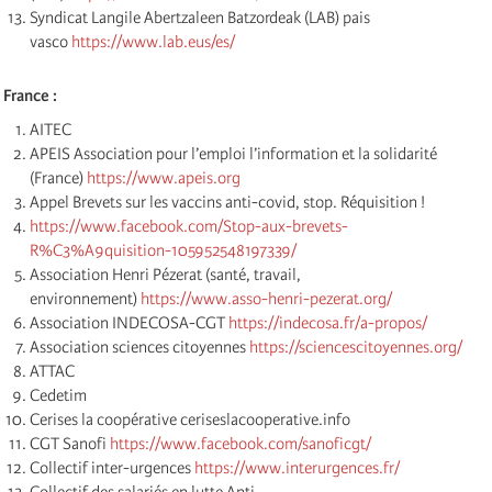
Syndicat Langile Abertzaleen Batzordeak (LAB) pais
vasco
https://www.lab.eus/es/
France :
AITEC
APEIS Association pour l’emploi l’information et la solidarité
(France)
https://www.apeis.org
Appel Brevets sur les vaccins anti-covid, stop. Réquisition !
https://www.facebook.com/Stop-aux-brevets-
R%C3%A9quisition-105952548197339/
Association Henri Pézerat (santé, travail,
environnement)
https://www.asso-henri-pezerat.org/
Association INDECOSA-CGT
https://indecosa.fr/a-propos/
Association sciences citoyennes
https://sciencescitoyennes.org/
ATTAC
Cedetim
Cerises la coopérative ceriseslacooperative.info
CGT Sanofi
https://www.facebook.com/sanoficgt/
Collectif inter-urgences
https://www.interurgences.fr/
Collectif des salariés en lutte Anti-