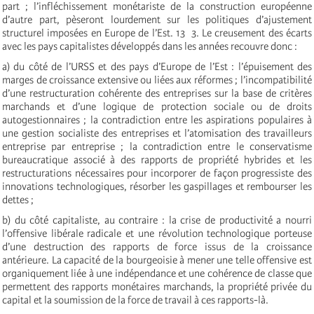
part ; l’infléchissement monétariste de la construction européenne
d’autre part, pèseront lourdement sur les politiques d’ajustement
structurel imposées en Europe de l’Est. 13 ­ 3. Le creusement des écarts
avec les pays capitalistes développés dans les années recouvre donc :
a) du côté de l’URSS et des pays d’Europe de l’Est : l’épuisement des
marges de croissance extensive ou liées aux réformes ; l’incompatibilité
d’une restructuration cohérente des entreprises sur la base de critères
marchands et d’une logique de protection sociale ou de droits
autogestionnaires ; la contradiction entre les aspirations populaires à
une gestion socialiste des entreprises et l’atomisation des travailleurs
entreprise par entreprise ; la contradiction entre le conservatisme
bureaucratique associé à des rapports de propriété hybrides et les
restructurations nécessaires pour incorporer de façon progressiste des
innovations technologiques, résorber les gaspillages et rembourser les
dettes ;
b) du côté capitaliste, au contraire : la crise de productivité a nourri
l’offensive libérale radicale et une révolution technologique porteuse
d’une destruction des rapports de force issus de la croissance
antérieure. La capacité de la bourgeoisie à mener une telle offensive est
organiquement liée à une indépendance et une cohérence de classe que
permettent des rapports monétaires marchands, la propriété privée du
capital et la soumission de la force de travail à ces rapports-là.