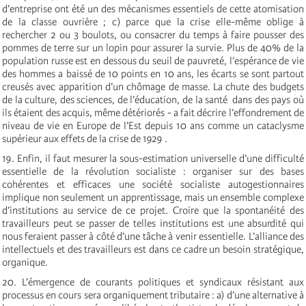
d’entreprise ont été un des mécanismes essentiels de cette atomisation
de la classe ouvrière ; c) parce que la crise elle-même oblige à
rechercher 2 ou 3 boulots, ou consacrer du temps à faire pousser des
pommes de terre sur un lopin pour assurer la survie. Plus de 40% de la
population russe est en dessous du seuil de pauvreté, l’espérance de vie
des hommes a baissé de 10 points en 10 ans, les écarts se sont partout
creusés avec apparition d’un chômage de masse. La chute des budgets
de la culture, des sciences, de l’éducation, de la santé ­ dans des pays où
ils étaient des acquis, même détériorés - a fait décrire l’effondrement de
niveau de vie en Europe de l’Est depuis 10 ans comme un cataclysme
supérieur aux effets de la crise de 1929 .
19. Enfin, il faut mesurer la sous-estimation universelle d’une difficulté
essentielle de la révolution socialiste : organiser sur des bases
cohérentes et efficaces une société socialiste autogestionnaires
implique non seulement un apprentissage, mais un ensemble complexe
d’institutions au service de ce projet. Croire que la spontanéité des
travailleurs peut se passer de telles institutions est une absurdité qui
nous feraient passer à côté d’une tâche à venir essentielle. L’alliance des
intellectuels et des travailleurs est dans ce cadre un besoin stratégique,
organique.
20. L’émergence de courants politiques et syndicaux résistant aux
processus en cours sera organiquement tributaire : a) d’une alternative à