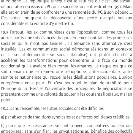
la Pologne. La république tchèque est le seul cas où c’est une social-
démocratie non issus du PC qui a succédé au centre-droit en 1997. Mais
elle est en train de se confronter à une remontée du PC à son dépend...
Ces votes indiquent la découverte d’une perte d’acquis sociaux
considérable et la volonté d’y mettre fin.
18.3 Partout, les ex-communistes dans l’opposition, comme tous les
autres partis une fois évincés du gouvernement ont fait des promesses
sociales qu’ils n’ont pas tenues : l’alternance sans alternative s’est
installée. Les ex-communistes social-démocratisés (dans un contexte
ou la social-démocratie se social-libéralise) ont plutôt cherché à
accélérer les transformations pour démontrer à la face du monde
occidental qu’ils avaient bien rompu les amarres. Le risque est que ce
soit demain une extrème-droite xénophobe, anti-occidentale, anti-
sémite et nationaliste qui recueille les désillusions populaires. L’union
européenne en a peur. Et c’est pourquoi le plan de stabilité pour
l’Europe du sud-est et l’ouverture des procédures de négociations se
présentent comme une volonté de soutenir les courants libéraux, mal en
point.
18.4 Dans l’ensemble, les luttes sociales ont été difficiles :
a) par absence de traditions syndicales et de forces politiques crédibles ;
b) parce que les résistances se sont souvent concentrées au sein des
entreprises ; sans s’unifier : les privatisations au bénéfice des collectifs