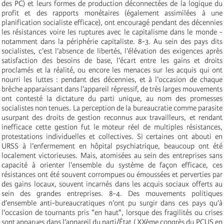
des PC) et leurs formes de production déconnectées de la logique du
profit et des rapports monétaires (également assimilées à une
planification socialiste efficace), ont encouragé pendant des décennies
les résistances voire les ruptures avec le capitalisme dans le monde ­
notamment dans la périphérie capitaliste. 8-3. Au sein des pays dits
socialistes, c’est l’absence de libertés, l’élévation des exigences après
satisfaction des besoins de base, l’écart entre les gains et droits
proclamés et la réalité, ou encore les menaces sur les acquis qui ont
nourri les luttes : pendant des décennies, et à l’occasion de chaque
brèche apparaissant dans l’appareil répressif, de très larges mouvements
ont contesté la dictature du parti unique, au nom des promesses
socialistes non tenues. La perception de la bureaucratie comme parasite
usurpant des droits de gestion reconnus aux travailleurs, et rendant
inefficace cette gestion fut le moteur réel de multiples résistances,
protestations individuelles et collectives. Si certaines ont abouti en
URSS à l’enfermement en hôpital psychiatrique, beaucoup ont été
localement victorieuses. Mais, atomisées au sein des entreprises sans
capacité à orienter l’ensemble du système de façon efficace, ces
résistances ont été souvent corrompues ou émoussées et perverties par
des gains locaux, souvent incarnés dans les acquis sociaux offerts au
sein des grandes entreprises. 8-4. Des mouvements politiques
d’ensemble anti-bureaucratiques n’ont pu surgir dans ces pays qu’à
l’occasion de tournants pris "en haut", lorsque des fragilités ou crises
sont apparues dans l’appareil du parti/État ( XXème congrès du PCUS en