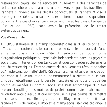
restauration capitaliste ne renvoient nullement à des capacités de
résistance cohérentes, ni à une situation favorable pour les travailleurs.
L’annexe 1 revient sur les débats conceptuels et l’annexe 2 vise à
prolonger ces débats en soulevant explicitement quelques questions
concernant le cas chinois (par comparaison avec les pays d’Europe de
l’Est et de l’URSS), sans avoir la prétention de le traiter
systématiquement.
Vue d’ensemble
1. L’URSS stalinisée et le "camp socialiste" dans sa diversité ont eu un
effet contradictoire dans les consciences et dans les rapports de force
entre les classes: - d’un côté, l’interdiction de toute forme
d’organisation politique ou syndicale indépendante dans les pays dits
socialistes, l’intervention des tanks soviétiques contre des soulèvements
anti-bureaucratiques, l’étranglement de mouvements révolutionnaires
ou "l’aide conditionnelle" de l’URSS pesant sur les luttes d’émancipation
ont conduit à l’assimilation du communisme à la dictature d’un parti
unique : l’étouffement de la pensée marxiste et de toute critique des
politiques menées au nom du socialisme s’est accompagné d’un très
profond brouillage des mots et du projet communiste ; l’absence de
révolution anti-bureaucratique victorieuse n’a pas permis de remettre
en cause, sur une échelle large, un tel brouillage ­ et ne le permettra pas
facilement ; - de l’autre, l’URSS et le "camp socialiste" ont prolongé le