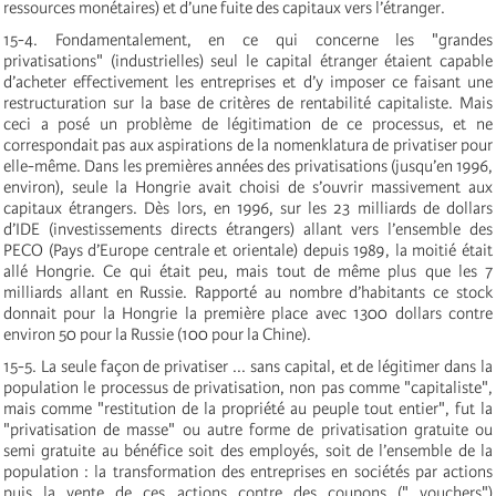
ressources monétaires) et d’une fuite des capitaux vers l’étranger.
15-4. Fondamentalement, en ce qui concerne les "grandes
privatisations" (industrielles) seul le capital étranger étaient capable
d’acheter effectivement les entreprises et d’y imposer ce faisant une
restructuration sur la base de critères de rentabilité capitaliste. Mais
ceci a posé un problème de légitimation de ce processus, et ne
correspondait pas aux aspirations de la nomenklatura de privatiser pour
elle-même. Dans les premières années des privatisations (jusqu’en 1996,
environ), seule la Hongrie avait choisi de s’ouvrir massivement aux
capitaux étrangers. Dès lors, en 1996, sur les 23 milliards de dollars
d’IDE (investissements directs étrangers) allant vers l’ensemble des
PECO (Pays d’Europe centrale et orientale) depuis 1989, la moitié était
allé Hongrie. Ce qui était peu, mais tout de même plus que les 7
milliards allant en Russie. Rapporté au nombre d’habitants ce stock
donnait pour la Hongrie la première place avec 1300 dollars contre
environ 50 pour la Russie (100 pour la Chine).
15-5. La seule façon de privatiser ... sans capital, et de légitimer dans la
population le processus de privatisation, non pas comme "capitaliste",
mais comme "restitution de la propriété au peuple tout entier", fut la
"privatisation de masse" ou autre forme de privatisation gratuite ou
semi gratuite au bénéfice soit des employés, soit de l’ensemble de la
population : la transformation des entreprises en sociétés par actions
puis la vente de ces actions contre des coupons (" vouchers")