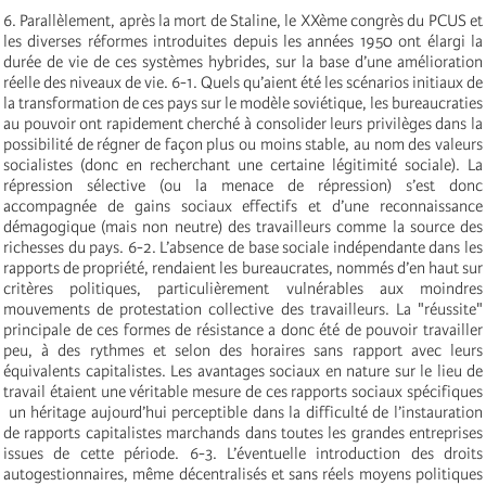
6. Parallèlement, après la mort de Staline, le XXème congrès du PCUS et
les diverses réformes introduites depuis les années 1950 ont élargi la
durée de vie de ces systèmes hybrides, sur la base d’une amélioration
réelle des niveaux de vie. 6-1. Quels qu’aient été les scénarios initiaux de
la transformation de ces pays sur le modèle soviétique, les bureaucraties
au pouvoir ont rapidement cherché à consolider leurs privilèges dans la
possibilité de régner de façon plus ou moins stable, au nom des valeurs
socialistes (donc en recherchant une certaine légitimité sociale). La
répression sélective (ou la menace de répression) s’est donc
accompagnée de gains sociaux effectifs et d’une reconnaissance
démagogique (mais non neutre) des travailleurs comme la source des
richesses du pays. 6-2. L’absence de base sociale indépendante dans les
rapports de propriété, rendaient les bureaucrates, nommés d’en haut sur
critères politiques, particulièrement vulnérables aux moindres
mouvements de protestation collective des travailleurs. La "réussite"
principale de ces formes de résistance a donc été de pouvoir travailler
peu, à des rythmes et selon des horaires sans rapport avec leurs
équivalents capitalistes. Les avantages sociaux en nature sur le lieu de
travail étaient une véritable mesure de ces rapports sociaux spécifiques
­ un héritage aujourd’hui perceptible dans la difficulté de l’instauration
de rapports capitalistes marchands dans toutes les grandes entreprises
issues de cette période. 6-3. L’éventuelle introduction des droits
autogestionnaires, même décentralisés et sans réels moyens politiques