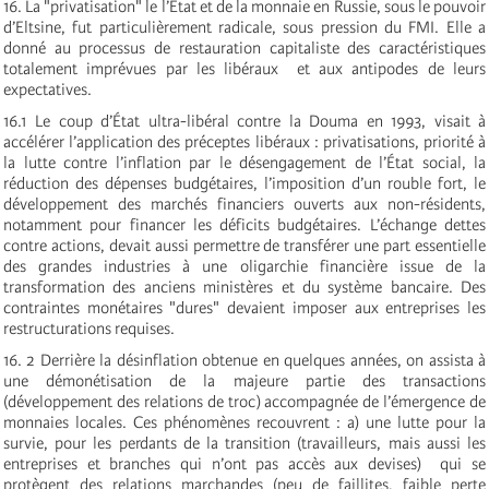
16. La "privatisation" le l’État et de la monnaie en Russie, sous le pouvoir
d’Eltsine, fut particulièrement radicale, sous pression du FMI. Elle a
donné au processus de restauration capitaliste des caractéristiques
totalement imprévues par les libéraux ­ et aux antipodes de leurs
expectatives.
16.1 Le coup d’État ultra-libéral contre la Douma en 1993, visait à
accélérer l’application des préceptes libéraux : privatisations, priorité à
la lutte contre l’inflation par le désengagement de l’État social, la
réduction des dépenses budgétaires, l’imposition d’un rouble fort, le
développement des marchés financiers ouverts aux non-résidents,
notamment pour financer les déficits budgétaires. L’échange dettes
contre actions, devait aussi permettre de transférer une part essentielle
des grandes industries à une oligarchie financière issue de la
transformation des anciens ministères et du système bancaire. Des
contraintes monétaires "dures" devaient imposer aux entreprises les
restructurations requises.
16. 2 Derrière la désinflation obtenue en quelques années, on assista à
une démonétisation de la majeure partie des transactions
(développement des relations de troc) accompagnée de l’émergence de
monnaies locales. Ces phénomènes recouvrent : a) une lutte pour la
survie, pour les perdants de la transition (travailleurs, mais aussi les
entreprises et branches qui n’ont pas accès aux devises) ­ qui se
protègent des relations marchandes (peu de faillites, faible perte