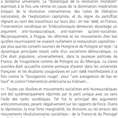
à tendance universelle. La "dialectique de la révolution mondiale"
exprimait à la fois une remise en cause de la domination impérialiste
(impact de la révolution vietnamienne, des luttes de libération
nationales), de l’exploitation capitaliste, et du règne du parti/État
régnant au nom des travailleurs sur leurs dos : en mai 1968, en France,
l’intervention soviétique en Tchécoslovaquie demeurait davantage un
argument anti-bureaucratique, anti-stalinien qu’anti-socialiste.
Réciproquement, à Prague, les réformes et les mouvements d’en bas
qu’elles nourrissaient ne visaient nullement la restauration capitaliste ­
pas plus que les conseils ouvriers de Hongrie et de Pologne en 1956 : la
dynamique principale restait celle d’un socialisme démocratique. Le
Che était populaire, universellement, dans la jeunesse politisée de
France, de Yougoslavie comme de Pologne ou du Mexique. La classe
ouvrière était accueillie comme porteuse d’avenir dans les universités
française ­ et les étudiants yougoslaves en juin 1968 manifestaient à la
fois contre la "bourgeoisie rouge", pour "une autogestion de bas en
haut" et contre l’intervention américaine au Vietnam...
11- Toutes ces révoltes et mouvements socialistes anti-bureaucratiques
ont été systématiquement réprimés par le parti unique avec ou sans
l’aide des tanks soviétiques. Tel fut le principal des arguments
anticommunistes, pesant négativement sur les rapports de force. Outre
la répression, la trop forte marginalité, les divisions ou les erreurs des
mouvements révolutionnaires socialistes - de la France et du Portugal