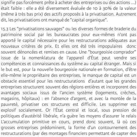
signifie pas forcément prête à acheter des entreprises ou des actions ...)
était faible : elle a été diversement évaluée de 10 à 30% de la valeur
(même à très bas prix) des actifs proposés à la privatisation. Autrement
dit, les privatisations ont manqué de "capital organique".
15.3 Les "privatisations sauvages" ou les diverses formes de braderie du
patrimoine social par les bureaucrates pour eux-mêmes n’ont pas
apporté le capital nécessaire pour les restructurations adéquates aux
nouveaux critères de prix. Et elles ont été très impopulaires ­ donc
souvent dénoncées et remises en cause. Une "bourgeoisie comprador"
issue de la nomenklatura de l’appareil d’État peut vendre ses
compétences et connaissances du système au capital étranger. Mais si
le but est, pour la nouvelle bourgeoisie nationale en formation, d’être
elle-même le propriétaire des entreprises, le manque de capital est un
obstacle essentiel pour les restructurations ­ d’autant que les grandes
entreprises structurent souvent des régions entières et incorporent des
avantages sociaux issus de l’ancien système (logements, crèches,
magasins, hôpitaux) : en l’absence d’argent, et avec la montée de la
pauvreté, privatiser ces structures est difficile. Les supprimer est
explosif socialement. Or l’État central et local, sous pression de
politiques d’austérité libérale, n’a guère les moyens d’assurer le relais
L’accumulation primitive en cours, prend donc souvent, là où ces
grosses entreprises prédominent, la forme d’un contournement des
restructurations (par des montages financiers permettant de capter des