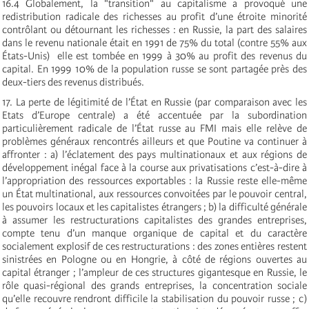
16.4 Globalement, la "transition" au capitalisme a provoqué une
redistribution radicale des richesses au profit d’une étroite minorité
contrôlant ou détournant les richesses : en Russie, la part des salaires
dans le revenu nationale était en 1991 de 75% du total (contre 55% aux
États-Unis) ­ elle est tombée en 1999 à 30% au profit des revenus du
capital. En 1999 10% de la population russe se sont partagée près des
deux-tiers des revenus distribués.
17. La perte de légitimité de l’État en Russie (par comparaison avec les
Etats d’Europe centrale) a été accentuée par la subordination
particulièrement radicale de l’État russe au FMI mais elle relève de
problèmes généraux rencontrés ailleurs et que Poutine va continuer à
affronter : a) l’éclatement des pays multinationaux et aux régions de
développement inégal face à la course aux privatisations c’est-à-dire à
l’appropriation des ressources exportables : la Russie reste elle-même
un État multinational, aux ressources convoitées par le pouvoir central,
les pouvoirs locaux et les capitalistes étrangers ; b) la difficulté générale
à assumer les restructurations capitalistes des grandes entreprises,
compte tenu d’un manque organique de capital et du caractère
socialement explosif de ces restructurations : des zones entières restent
sinistrées en Pologne ou en Hongrie, à côté de régions ouvertes au
capital étranger ; l’ampleur de ces structures gigantesque en Russie, le
rôle quasi-régional des grands entreprises, la concentration sociale
qu’elle recouvre rendront difficile la stabilisation du pouvoir russe ; c)