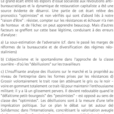
Le grand écart entre les espoirs d’issue socialiste aux révolutions anti-
bureaucratiques et la dynamique de restauration capitaliste a été une
source évidente de désarroi. Une partie de cet écart relève des
pronostics "optimistes" et non vérifiés qui sont d’abord liés à notre
"raison d’être" : résister, compter sur les résistances et échouer n’a rien
de honteux ­ et de l’échec on peut apprendre beaucoup. Mais d’autres
facteurs se greffent sur cette base légitime, conduisant à des erreurs
d’analyse :
a) La sous-estimation de l’adversaire (cf. dans le passé les marges de
réformes de la bureaucratie et de diversification des régimes néo-
staliniens)
b) L’objectivisme et le spontanéisme dans l’approche de la classe
ouvrière - d’où les "désillusions" sur les travailleurs
c) L’insuffisante analyse des illusions sur le marché et la propriété au
niveau de l’entreprise dans les formes prises par les résistances d)
Grossir volontairement le trait rose (en atténuant le gris ou le noir -
voire en gommant totalement ce trait-là) pour maintenir l’enthousiasme
militant: il y a là un glissement pervers. Il devient redoutable quand le
"défaitisme petit-bourgeois" des "pessimistes" - est opposé au sens de
classe des "optimistes". Les désillusions sont à la mesure d’une telle
imprécation politique. Sur ce plan le débat sur (et autour de)
Solidarnosc dans l’Internationale, concrétisant la valorisation aveugle