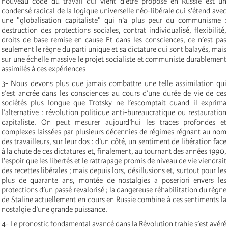
nouveau code du travail qui vient d’être proposé en Russie est un
condensé radical de la logique universelle néo-libérale qui s’étend avec
une "globalisation capitaliste" qui n’a plus peur du communisme :
destruction des protections sociales, contrat individualisé, flexibilité,
droits de base remise en cause Et dans les consciences, ce n’est pas
seulement le règne du parti unique et sa dictature qui sont balayés, mais
sur une échelle massive le projet socialiste et communiste durablement
assimilés à ces expériences
3- Nous devons plus que jamais combattre une telle assimilation qui
s’est ancrée dans les consciences au cours d’une durée de vie de ces
sociétés plus longue que Trotsky ne l’escomptait quand il exprima
l’alternative : révolution politique anti-bureaucratique ou restauration
capitaliste. On peut mesurer aujourd’hui les traces profondes et
complexes laissées par plusieurs décennies de régimes régnant au nom
des travailleurs, sur leur dos : d’un côté, un sentiment de libération face
à la chute de ces dictatures et, finalement, au tournant des années 1990,
l’espoir que les libertés et le rattrapage promis de niveau de vie viendrait
des recettes libérales ; mais depuis lors, désillusions et, surtout pour les
plus de quarante ans, montée de nostalgies a poseriori envers les
protections d’un passé revalorisé ; la dangereuse réhabilitation du règne
de Staline actuellement en cours en Russie combine à ces sentiments la
nostalgie d’une grande puissance.
4- Le pronostic fondamental avancé dans la Révolution trahie s’est avéré