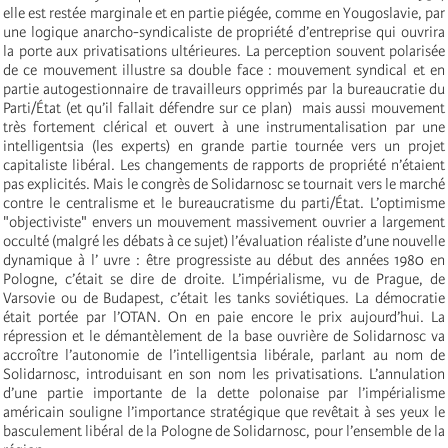
elle est restée marginale et en partie piégée, comme en Yougoslavie, par
une logique anarcho-syndicaliste de propriété d’entreprise qui ouvrira
la porte aux privatisations ultérieures. La perception souvent polarisée
de ce mouvement illustre sa double face : mouvement syndical et en
partie autogestionnaire de travailleurs opprimés par la bureaucratie du
Parti/État (et qu’il fallait défendre sur ce plan) ­ mais aussi mouvement
très fortement clérical et ouvert à une instrumentalisation par une
intelligentsia (les experts) en grande partie tournée vers un projet
capitaliste libéral. Les changements de rapports de propriété n’étaient
pas explicités. Mais le congrès de Solidarnosc se tournait vers le marché
contre le centralisme et le bureaucratisme du parti/État. L’optimisme
"objectiviste" envers un mouvement massivement ouvrier a largement
occulté (malgré les débats à ce sujet) l’évaluation réaliste d’une nouvelle
dynamique à l’ uvre : être progressiste au début des années 1980 en
Pologne, c’était se dire de droite. L’impérialisme, vu de Prague, de
Varsovie ou de Budapest, c’était les tanks soviétiques. La démocratie
était portée par l’OTAN. On en paie encore le prix aujourd’hui. La
répression et le démantèlement de la base ouvrière de Solidarnosc va
accroître l’autonomie de l’intelligentsia libérale, parlant au nom de
Solidarnosc, introduisant en son nom les privatisations. L’annulation
d’une partie importante de la dette polonaise par l’impérialisme
américain souligne l’importance stratégique que revêtait à ses yeux le
basculement libéral de la Pologne de Solidarnosc, pour l’ensemble de la