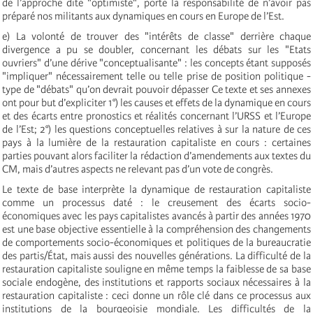
de l’approche dite "optimiste", porte la responsabilité de n’avoir pas
préparé nos militants aux dynamiques en cours en Europe de l’Est.
e) La volonté de trouver des "intérêts de classe" derrière chaque
divergence a pu se doubler, concernant les débats sur les "Etats
ouvriers" d’une dérive "conceptualisante" : les concepts étant supposés
"impliquer" nécessairement telle ou telle prise de position politique ­
type de "débats" qu’on devrait pouvoir dépasser Ce texte et ses annexes
ont pour but d’expliciter 1°) les causes et effets de la dynamique en cours
et des écarts entre pronostics et réalités concernant l’URSS et l’Europe
de l’Est; 2°) les questions conceptuelles relatives à sur la nature de ces
pays à la lumière de la restauration capitaliste en cours : certaines
parties pouvant alors faciliter la rédaction d’amendements aux textes du
CM, mais d’autres aspects ne relevant pas d’un vote de congrès.
Le texte de base interprète la dynamique de restauration capitaliste
comme un processus daté : le creusement des écarts socio-
économiques avec les pays capitalistes avancés à partir des années 1970
est une base objective essentielle à la compréhension des changements
de comportements socio-économiques et politiques de la bureaucratie
des partis/État, mais aussi des nouvelles générations. La difficulté de la
restauration capitaliste souligne en même temps la faiblesse de sa base
sociale endogène, des institutions et rapports sociaux nécessaires à la
restauration capitaliste : ceci donne un rôle clé dans ce processus aux
institutions de la bourgeoisie mondiale. Les difficultés de la