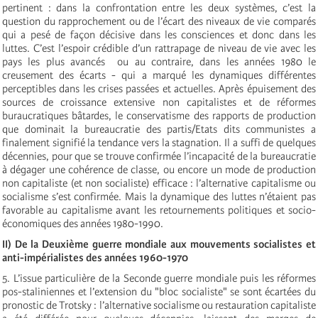
pertinent : dans la confrontation entre les deux systèmes, c’est la
question du rapprochement ou de l’écart des niveaux de vie comparés
qui a pesé de façon décisive dans les consciences et donc dans les
luttes. C’est l’espoir crédible d’un rattrapage de niveau de vie avec les
pays les plus avancés ­ ou au contraire, dans les années 1980 le
creusement des écarts - qui a marqué les dynamiques différentes
perceptibles dans les crises passées et actuelles. Après épuisement des
sources de croissance extensive non capitalistes et de réformes
buraucratiques bâtardes, le conservatisme des rapports de production
que dominait la bureaucratie des partis/Etats dits communistes a
finalement signifié la tendance vers la stagnation. Il a suffi de quelques
décennies, pour que se trouve confirmée l’incapacité de la bureaucratie
à dégager une cohérence de classe, ou encore un mode de production
non capitaliste (et non socialiste) efficace : l’alternative capitalisme ou
socialisme s’est confirmée. Mais la dynamique des luttes n’étaient pas
favorable au capitalisme avant les retournements politiques et socio-
économiques des années 1980-1990.
II) De la Deuxième guerre mondiale aux mouvements socialistes et
anti-impérialistes des années 1960-1970
5. L’issue particulière de la Seconde guerre mondiale puis les réformes
pos-staliniennes et l’extension du "bloc socialiste" se sont écartées du
pronostic de Trotsky : l’alternative socialisme ou restauration capitaliste