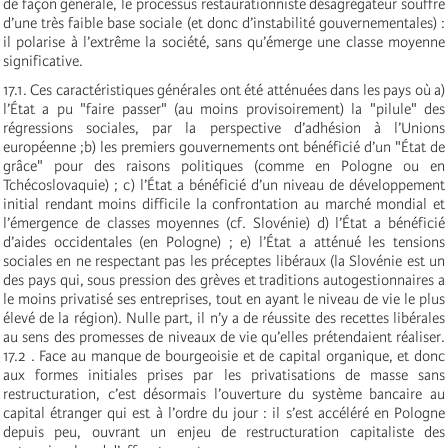
de façon générale, le processus restaurationniste désagrégateur souffre
d’une très faible base sociale (et donc d’instabilité gouvernementales) :
il polarise à l’extrême la société, sans qu’émerge une classe moyenne
significative.
17.1. Ces caractéristiques générales ont été atténuées dans les pays où a)
l’État a pu "faire passer" (au moins provisoirement) la "pilule" des
régressions sociales, par la perspective d’adhésion à l’Unions
européenne ;b) les premiers gouvernements ont bénéficié d’un "État de
grâce" pour des raisons politiques (comme en Pologne ou en
Tchécoslovaquie) ; c) l’État a bénéficié d’un niveau de développement
initial rendant moins difficile la confrontation au marché mondial et
l’émergence de classes moyennes (cf. Slovénie) d) l’État a bénéficié
d’aides occidentales (en Pologne) ; e) l’État a atténué les tensions
sociales en ne respectant pas les préceptes libéraux (la Slovénie est un
des pays qui, sous pression des grèves et traditions autogestionnaires a
le moins privatisé ses entreprises, tout en ayant le niveau de vie le plus
élevé de la région). Nulle part, il n’y a de réussite des recettes libérales
au sens des promesses de niveaux de vie qu’elles prétendaient réaliser.
17.2 . Face au manque de bourgeoisie et de capital organique, et donc
aux formes initiales prises par les privatisations de masse sans
restructuration, c’est désormais l’ouverture du système bancaire au
capital étranger qui est à l’ordre du jour : il s’est accéléré en Pologne
depuis peu, ouvrant un enjeu de restructuration capitaliste des