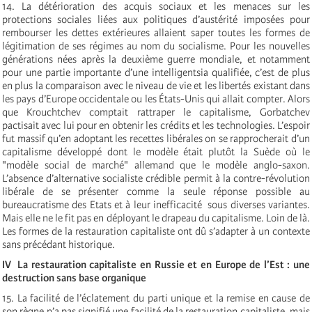
14. La détérioration des acquis sociaux et les menaces sur les
protections sociales liées aux politiques d’austérité imposées pour
rembourser les dettes extérieures allaient saper toutes les formes de
légitimation de ses régimes au nom du socialisme. Pour les nouvelles
générations nées après la deuxième guerre mondiale, et notamment
pour une partie importante d’une intelligentsia qualifiée, c’est de plus
en plus la comparaison avec le niveau de vie et les libertés existant dans
les pays d’Europe occidentale ou les États-Unis qui allait compter. Alors
que Krouchtchev comptait rattraper le capitalisme, Gorbatchev
pactisait avec lui pour en obtenir les crédits et les technologies. L’espoir
fut massif qu’en adoptant les recettes libérales on se rapprocherait d’un
capitalisme développé dont le modèle était plutôt la Suède où le
"modèle social de marché" allemand que le modèle anglo-saxon.
L’absence d’alternative socialiste crédible permit à la contre-révolution
libérale de se présenter comme la seule réponse possible au
bureaucratisme des Etats et à leur inefficacité ­ sous diverses variantes.
Mais elle ne le fit pas en déployant le drapeau du capitalisme. Loin de là.
Les formes de la restauration capitaliste ont dû s’adapter à un contexte
sans précédant historique.
IV ­ La restauration capitaliste en Russie et en Europe de l’Est : une
destruction sans base organique
15. La facilité de l’éclatement du parti unique et la remise en cause de
son règne n’a pas signifié une facilité de la restauration capitaliste, mais