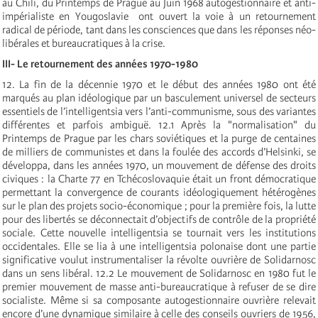
au Chili, du Printemps de Prague au Juin 1968 autogestionnaire et anti-
impérialiste en Yougoslavie ­ ont ouvert la voie à un retournement
radical de période, tant dans les consciences que dans les réponses néo-
libérales et bureaucratiques à la crise.
III- Le retournement des années 1970-1980
12. La fin de la décennie 1970 et le début des années 1980 ont été
marqués au plan idéologique par un basculement universel de secteurs
essentiels de l’intelligentsia vers l’anti-communisme, sous des variantes
différentes et parfois ambiguë. 12.1 Après la "normalisation" du
Printemps de Prague par les chars soviétiques et la purge de centaines
de milliers de communistes et dans la foulée des accords d’Helsinki, se
développa, dans les années 1970, un mouvement de défense des droits
civiques : la Charte 77 en Tchécoslovaquie était un front démocratique
permettant la convergence de courants idéologiquement hétérogènes
sur le plan des projets socio-économique ; pour la première fois, la lutte
pour des libertés se déconnectait d’objectifs de contrôle de la propriété
sociale. Cette nouvelle intelligentsia se tournait vers les institutions
occidentales. Elle se lia à une intelligentsia polonaise dont une partie
significative voulut instrumentaliser la révolte ouvrière de Solidarnosc
dans un sens libéral. 12.2 Le mouvement de Solidarnosc en 1980 fut le
premier mouvement de masse anti-bureaucratique à refuser de se dire
socialiste. Même si sa composante autogestionnaire ouvrière relevait
encore d’une dynamique similaire à celle des conseils ouvriers de 1956,