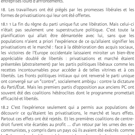
entreprises lourd d’affrontements.
18. Les travailleurs ont été piégés par les promesses libérales et les
formes de privatisations qui leur ont été offertes.
18.1 1 La fin du règne du parti unique fut une libération. Mais celui-ci
n’était pas seulement une superstructure politique. C’est toute la
planification qui allait être démantelée avec lui, sans que les
populations n’aient a priori l’expérience de ce qu’allaient signifier les
privatisations et le marché : face à la détérioration des acquis sociaux,
les victoires de l’Europe occidentale laissaient miroiter un bien-être
appréciable doublé de libertés : privatisations et marché étaient
présentées (abstraitement) par les partis politiques libéraux comme les
recettes incontournables pour accéder à de telles vitrines et à ces
libertés. Les fronts politiques initiaux qui ont renversé le parti unique
ont convergé sur un "contre", socialement ambigu : contre la dictature
du Parti/État. Mais les premiers partis d’opposition aux anciens PC ont
souvent été des coalitions hétéroclites dont le programme promettait
efficacité et libertés.
18.2 C’est l’expérience seulement qui a permis aux populations de
découvrir ce qu’étaient les privatisations, le marché et leurs effets.
Partout ces effets ont été rejetés. Et les premières coalitions de centre-
droit furent vite écartées au profit ... d’un retour par les urnes des ex-
communistes, y compris dans un pays où ils avaient été exécrés ­ comme