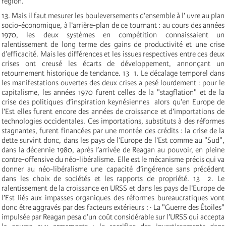
région.
13. Mais il faut mesurer les bouleversements d’ensemble à l’ uvre au plan
socio-économique, à l’arrière-plan de ce tournant : au cours des années
1970, les deux systèmes en compétition connaissaient un
ralentissement de long terme des gains de productivité et une crise
d’efficacité. Mais les différences et les issues respectives entre ces deux
crises ont creusé les écarts de développement, annonçant un
retournement historique de tendance. 13 ­ 1. Le décalage temporel dans
les manifestations ouvertes des deux crises a pesé lourdement : pour le
capitalisme, les années 1970 furent celles de la "stagflation" et de la
crise des politiques d’inspiration keynésiennes ­ alors qu’en Europe de
l’Est elles furent encore des années de croissance et d’importations de
technologies occidentales. Ces importations, substituts à des réformes
stagnantes, furent financées par une montée des crédits : la crise de la
dette survint donc, dans les pays de l’Europe de l’Est comme au "Sud",
dans la décennie 1980, après l’arrivée de Reagan au pouvoir, en pleine
contre-offensive du néo-libéralisme. Elle est le mécanisme précis qui va
donner au néo-libéralisme une capacité d’ingérence sans précédent
dans les choix de sociétés et les rapports de propriété. 13 ­ 2. Le
ralentissement de la croissance en URSS et dans les pays de l’Europe de
l’Est liés aux impasses organiques des réformes bureaucratiques vont
donc être aggravés par des facteurs extérieurs : · La "Guerre des Étoiles"
impulsée par Reagan pesa d’un coût considérable sur l’URSS qui accepta