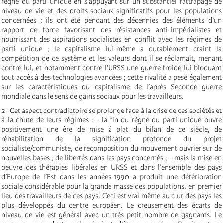
règne du parti unique en s’appuyant sur un substantiel rattrapage de
niveau de vie et des droits sociaux significatifs pour les populations
concernées ; ils ont été pendant des décennies des éléments d’un
rapport de force favorisant des résistances anti-impérialistes et
nourrissant des aspirations socialistes en conflit avec les régimes de
parti unique ; le capitalisme lui-même a durablement craint la
compétition de ce système et les valeurs dont il se réclamait, menant
contre lui, et notamment contre l’URSS une guerre froide lui bloquant
tout accès à des technologies avancées ; cette rivalité a pesé également
sur les caractéristiques du capitalisme de l’après Seconde guerre
mondiale dans le sens de gains sociaux pour les travailleurs.
2- Cet aspect contradictoire se prolonge face à la crise de ces sociétés et
à la chute de leurs régimes : - la fin du règne du parti unique ouvre
positivement une ère de mise à plat du bilan de ce siècle, de
réhabilitation de la signification profonde du projet
socialiste/communiste, de recomposition du mouvement ouvrier sur de
nouvelles bases ; de libertés dans les pays concernés ; - mais la mise en
oeuvre des thérapies libérales en URSS et dans l’ensemble des pays
d’Europe de l’Est dans les années 1990 a produit une détérioration
sociale considérable pour la grande masse des populations, en premier
lieu des travailleurs de ces pays. Ceci est vrai même au c ur des pays les
plus développés du centre européen. Le creusement des écarts de
niveau de vie est général avec un très petit nombre de gagnants. Le