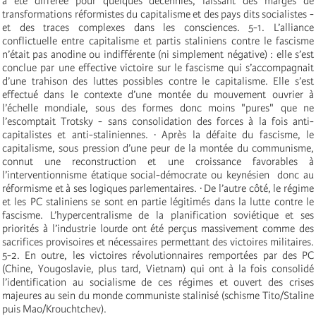
a été différée pour quelques décennies, laissant des marges de
transformations réformistes du capitalisme et des pays dits socialistes -
et des traces complexes dans les consciences. 5-1. L’alliance
conflictuelle entre capitalisme et partis staliniens contre le fascisme
n’était pas anodine ou indifférente (ni simplement négative) : elle s’est
conclue par une effective victoire sur le fascisme qui s’accompagnait
d’une trahison des luttes possibles contre le capitalisme. Elle s’est
effectué dans le contexte d’une montée du mouvement ouvrier à
l’échelle mondiale, sous des formes donc moins "pures" que ne
l’escomptait Trotsky - sans consolidation des forces à la fois anti-
capitalistes et anti-staliniennes. · Après la défaite du fascisme, le
capitalisme, sous pression d’une peur de la montée du communisme,
connut une reconstruction et une croissance favorables à
l’interventionnisme étatique social-démocrate ou keynésien ­ donc au
réformisme et à ses logiques parlementaires. · De l’autre côté, le régime
et les PC staliniens se sont en partie légitimés dans la lutte contre le
fascisme. L’hypercentralisme de la planification soviétique et ses
priorités à l’industrie lourde ont été perçus massivement comme des
sacrifices provisoires et nécessaires permettant des victoires militaires.
5-2. En outre, les victoires révolutionnaires remportées par des PC
(Chine, Yougoslavie, plus tard, Vietnam) qui ont à la fois consolidé
l’identification au socialisme de ces régimes et ouvert des crises
majeures au sein du monde communiste stalinisé (schisme Tito/Staline
puis Mao/Krouchtchev).