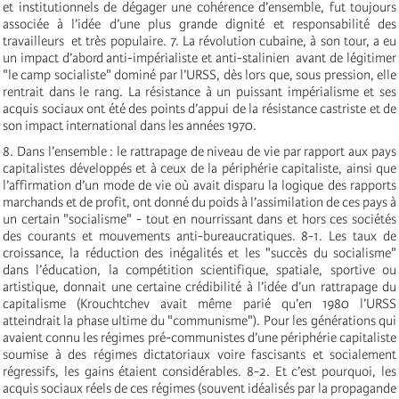
et institutionnels de dégager une cohérence d’ensemble, fut toujours
associée à l’idée d’une plus grande dignité et responsabilité des
travailleurs ­ et très populaire. 7. La révolution cubaine, à son tour, a eu
un impact d’abord anti-impérialiste et anti-stalinien ­ avant de légitimer
"le camp socialiste" dominé par l’URSS, dès lors que, sous pression, elle
rentrait dans le rang. La résistance à un puissant impérialisme et ses
acquis sociaux ont été des points d’appui de la résistance castriste et de
son impact international dans les années 1970.
8. Dans l’ensemble : le rattrapage de niveau de vie par rapport aux pays
capitalistes développés et à ceux de la périphérie capitaliste, ainsi que
l’affirmation d’un mode de vie où avait disparu la logique des rapports
marchands et de profit, ont donné du poids à l’assimilation de ces pays à
un certain "socialisme" - tout en nourrissant dans et hors ces sociétés
des courants et mouvements anti-bureaucratiques. 8-1. Les taux de
croissance, la réduction des inégalités et les "succès du socialisme"
dans l’éducation, la compétition scientifique, spatiale, sportive ou
artistique, donnait une certaine crédibilité à l’idée d’un rattrapage du
capitalisme (Krouchtchev avait même parié qu’en 1980 l’URSS
atteindrait la phase ultime du "communisme"). Pour les générations qui
avaient connu les régimes pré-communistes d’une périphérie capitaliste
soumise à des régimes dictatoriaux voire fascisants et socialement
régressifs, les gains étaient considérables. 8-2. Et c’est pourquoi, les
acquis sociaux réels de ces régimes (souvent idéalisés par la propagande