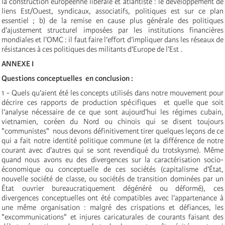
la construction européenne libérale et atlantiste : le développement de
liens Est/Ouest, syndicaux, associatifs, politiques est sur ce plan
essentiel ; b) de la remise en cause plus générale des politiques
d’ajustement structurel imposées par les institutions financières
mondiales et l’OMC : il faut faire l’effort d’impliquer dans les réseaux de
résistances à ces politiques des militants d’Europe de l’Est .
ANNEXE I
Questions conceptuelles ­ en conclusion :
1 - Quels qu’aient été les concepts utilisés dans notre mouvement pour
décrire ces rapports de production spécifiques ­ et quelle que soit
l’analyse nécessaire de ce que sont aujourd’hui les régimes cubain,
vietnamien, coréen du Nord ou chinois qui se disent toujours
"communistes" ­ nous devons définitivement tirer quelques leçons de ce
qui a fait notre identité politique commune (et la différence de notre
courant avec d’autres qui se sont revendiqué du trotskysme). Même
quand nous avons eu des divergences sur la caractérisation socio-
économique ou conceptuelle de ces sociétés (capitalisme d’État,
nouvelle société de classe, ou sociétés de transition dominées par un
État ouvrier bureaucratiquement dégénéré ou déformé), ces
divergences conceptuelles ont été compatibles avec l’appartenance à
une même organisation : malgré des crispations et défiances, les
"excommunications" et injures caricaturales de courants faisant des