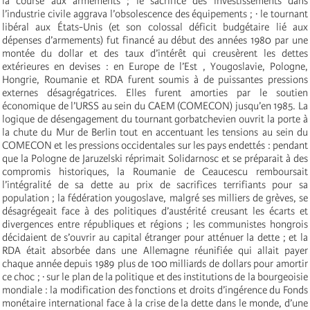
la course aux armements ; le sacrifice des investissements dans
l’industrie civile aggrava l’obsolescence des équipements ; · le tournant
libéral aux États-Unis (et son colossal déficit budgétaire lié aux
dépenses d’armements) fut financé au début des années 1980 par une
montée du dollar et des taux d’intérêt qui creusèrent les dettes
extérieures en devises : en Europe de l’Est , Yougoslavie, Pologne,
Hongrie, Roumanie et RDA furent soumis à de puissantes pressions
externes désagrégatrices. Elles furent amorties par le soutien
économique de l’URSS au sein du CAEM (COMECON) jusqu’en 1985. La
logique de désengagement du tournant gorbatchevien ouvrit la porte à
la chute du Mur de Berlin tout en accentuant les tensions au sein du
COMECON et les pressions occidentales sur les pays endettés : pendant
que la Pologne de Jaruzelski réprimait Solidarnosc et se préparait à des
compromis historiques, la Roumanie de Ceaucescu remboursait
l’intégralité de sa dette au prix de sacrifices terrifiants pour sa
population ; la fédération yougoslave, malgré ses milliers de grèves, se
désagrégeait face à des politiques d’austérité creusant les écarts et
divergences entre républiques et régions ; les communistes hongrois
décidaient de s’ouvrir au capital étranger pour atténuer la dette ; et la
RDA était absorbée dans une Allemagne réunifiée qui allait payer
chaque année depuis 1989 plus de 100 milliards de dollars pour amortir
ce choc ; · sur le plan de la politique et des institutions de la bourgeoisie
mondiale : la modification des fonctions et droits d’ingérence du Fonds
monétaire international face à la crise de la dette dans le monde, d’une