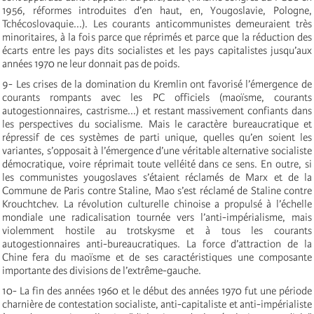
1956, réformes introduites d’en haut, en, Yougoslavie, Pologne,
Tchécoslovaquie...). Les courants anticommunistes demeuraient très
minoritaires, à la fois parce que réprimés et parce que la réduction des
écarts entre les pays dits socialistes et les pays capitalistes jusqu’aux
années 1970 ne leur donnait pas de poids.
9- Les crises de la domination du Kremlin ont favorisé l’émergence de
courants rompants avec les PC officiels (maoïsme, courants
autogestionnaires, castrisme...) et restant massivement confiants dans
les perspectives du socialisme. Mais le caractère bureaucratique et
répressif de ces systèmes de parti unique, quelles qu’en soient les
variantes, s’opposait à l’émergence d’une véritable alternative socialiste
démocratique, voire réprimait toute velléité dans ce sens. En outre, si
les communistes yougoslaves s’étaient réclamés de Marx et de la
Commune de Paris contre Staline, Mao s’est réclamé de Staline contre
Krouchtchev. La révolution culturelle chinoise a propulsé à l’échelle
mondiale une radicalisation tournée vers l’anti-impérialisme, mais
violemment hostile au trotskysme et à tous les courants
autogestionnaires anti-bureaucratiques. La force d’attraction de la
Chine fera du maoïsme et de ses caractéristiques une composante
importante des divisions de l’extrême-gauche.
10- La fin des années 1960 et le début des années 1970 fut une période
charnière de contestation socialiste, anti-capitaliste et anti-impérialiste