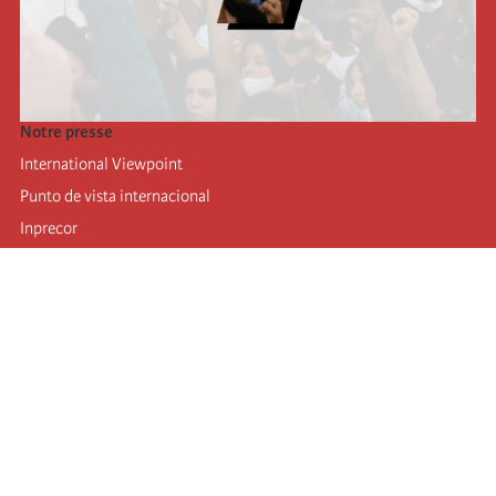
Notre presse
International Viewpoint
Punto de vista internacional
Inprecor
Facebook
Twitter
Mastodon
Telegram
L’Internationale
Dernier congrès de l’Internationale
Déclarations du bureau exécutif
Institut de formation (IIRE)