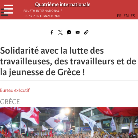
Aller
Quatrième internationale
☰
au
☰
Fourth International /
Cuarta Internacional
contenu
principal
Solidarité avec la lutte des
travailleuses, des travailleurs et de
la jeunesse de Grèce !
Bureau exécutif
GRÈCE