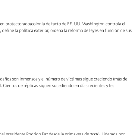
ó en protectorado/colonia de facto de EE. UU. Washington controla el
define la política exterior, ordena la reforma de leyes en función de sus
s daños son inmensos y el número de víctimas sigue creciendo (más de
. Cientos de réplicas siguen sucediendo en días recientes y les
del presidente Rodrigo Paz desde la primavera de 2026. Liderada por