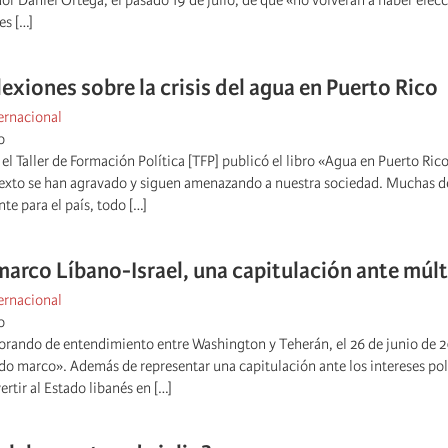
or Daniel Ortega, el pasado 19 de julio, de que «no volverán a haber elecci
es […]
exiones sobre la crisis del agua en Puerto Rico
ernacional
o
 el Taller de Formación Política [TFP] publicó el libro «Agua en Puerto Rico
texto se han agravado y siguen amenazando a nuestra sociedad. Muchas de 
e para el país, todo […]
marco Líbano-Israel, una capitulación ante múl
ernacional
o
orando de entendimiento entre Washington y Teherán, el 26 de junio de 202
o marco». Además de representar una capitulación ante los intereses polí
tir al Estado libanés en […]