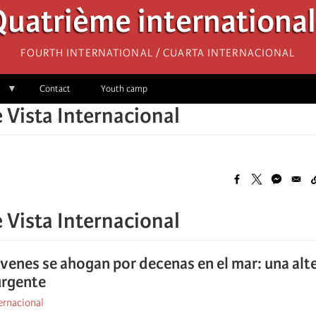
uatrième internationa
Fourth International / Cuarta Internacional
Contact
Youth camp
 Vista Internacional
 Vista Internacional
venes se ahogan por decenas en el mar: una alter
urgente
ernacional