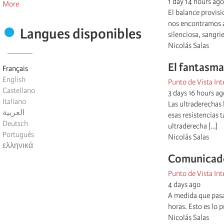
1 day 14 hours ago
More
El balance provisi
nos encontramos an
Langues disponibles
silenciosa, sangri
Nicolás Salas
El fantasma
Français
English
Punto de Vista Int
Castellano
3 days 16 hours ag
Italiano
Las ultraderechas 
العربية
esas resistencias 
Deutsch
ultraderecha […]
Português
Nicolás Salas
ελληνικά
Comunicado
Punto de Vista Int
4 days ago
A medida que pasa
horas. Esto es lo 
Nicolás Salas