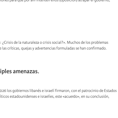
ones para que por allí intenten ellos (oposición) atrapar el gobierno,
: ¿Crisis de la naturaleza o crisis social?». Muchos de los problemas
las críticas, quejas y advertencias formuladas se han confirmado.
tiples amenazas.
6 los gobiernos libanés e israelí firmaron, con el patrocinio de Estados
ticos estadounidenses e israelíes, este «acuerdo», en su conclusión,