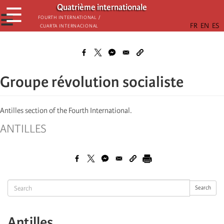
Aller
Quatrième internationale
☰
au
☰
Fourth International /
Cuarta Internacional
contenu
principal
Groupe révolution socialiste
Antilles section of the Fourth International.
ANTILLES
Search
Search
Antilles