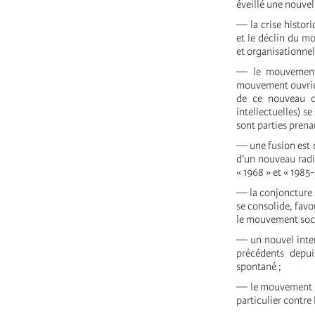
éveillé une nouvel
— la crise histor
et le déclin du m
et organisationnel
— le mouvement c
mouvement ouvrier
de ce nouveau cyc
intellectuelles) s
sont parties prenant
— une fusion est d
d’un nouveau radic
« 1968 » et « 1985-
— la conjoncture s
se consolide, favor
le mouvement soci
— un nouvel inter
précédents depui
spontané ;
— le mouvement fém
particulier contre