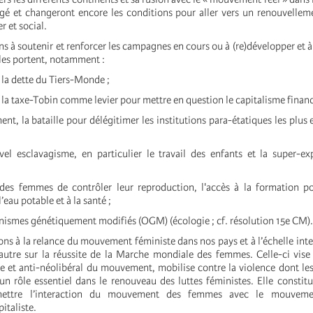
gé et changeront encore les conditions pour aller vers un renouvellem
 et social.
s à soutenir et renforcer les campagnes en cours ou à (re)développer et à 
es portent, notamment :
 la dette du Tiers-Monde ;
la taxe-Tobin comme levier pour mettre en question le capitalisme financi
t, la bataille pour délégitimer les institutions para-étatiques les plus
l esclavagisme, en particulier le travail des enfants et la super-ex
des femmes de contrôler leur reproduction, l'accès à la formation po
’eau potable et à la santé ;
nismes génétiquement modifiés (OGM) (écologie ; cf. résolution 15e CM).
ns à la relance du mouvement féministe dans nos pays et à l’échelle inte
autre sur la réussite de la Marche mondiale des femmes. Celle-ci vise
ste et anti-néolibéral du mouvement, mobilise contre la violence dont l
 un rôle essentiel dans le renouveau des luttes féministes. Elle constit
mettre l’interaction du mouvement des femmes avec le mouveme
italiste.