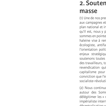
2. Souten
masse
(1) Une de nos pre
aux campagnes et à
plan national et 
qu’il est, nous y 
sommes en pointe p
haleine vise à r
écologiste, antif
l’orientation pol
enjeux stratégiq
soutenons toutes l
des travailleurs, 
revendication qu
capitalisme pour 
conviction que l’
socialiste-révolut
(2) Nous continuo
autour des Somme
délégitimer les « 
impérialiste inter
décentralisation v