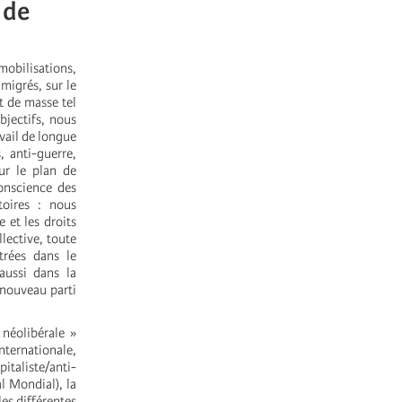
 de
 mobilisations,
migrés, sur le
 de masse tel
bjectifs, nous
avail de longue
 anti-guerre,
sur le plan de
conscience des
toires : nous
 et les droits
llective, toute
trées dans le
 aussi dans la
 nouveau parti
 néolibérale »
ternationale,
italiste/anti-
l Mondial), la
les différentes