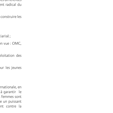
ent radical du
construire les
arisé ;
 en vue : OMC,
ploitation des
ur les jeunes
rnationale, en
 à garantir le
es femmes sont
ue un puissant
nt contre la