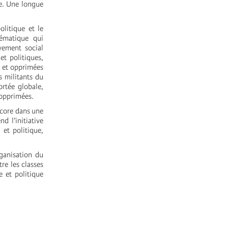
le. Une longue
litique et le
lématique qui
uvement social
et politiques,
s et opprimées
s militants du
rtée globale,
t opprimées.
ncore dans une
d l’initiative
 et politique,
rganisation du
re les classes
e et politique