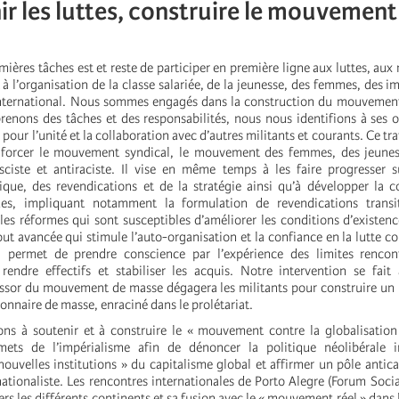
ir les luttes, construire le mouvement
mières tâches est et reste de participer en première ligne aux luttes, aux
 l’organisation de la classe salariée, de la jeunesse, des femmes, des im
international. Nous sommes engagés dans la construction du mouvement
prenons des tâches et des responsabilités, nous nous identifions à ses o
our l’unité et la collaboration avec d’autres militants et courants. Ce tr
enforcer le mouvement syndical, le mouvement des femmes, des jeunes,
asciste et antiraciste. Il vise en même temps à les faire progresser 
itique, des revendications et de la stratégie ainsi qu’à développer la 
ues, impliquant notamment la formulation de revendications transi
es réformes qui sont susceptibles d’améliorer les conditions d’existence
tout avancée qui stimule l’auto-organisation et la confiance en la lutte co
i permet de prendre conscience par l’expérience des limites rencon
rendre effectifs et stabiliser les acquis. Notre intervention se fait
essor du mouvement de masse dégagera les militants pour construire un
ionnaire de masse, enraciné dans le prolétariat.
ns à soutenir et à construire le « mouvement contre la globalisation
ts de l’impérialisme afin de dénoncer la politique néolibérale in
nouvelles institutions » du capitalisme global et affirmer un pôle anticap
nationaliste. Les rencontres internationales de Porto Alegre (Forum Socia
ers les différents continents et sa fusion avec le « mouvement réel » dans 