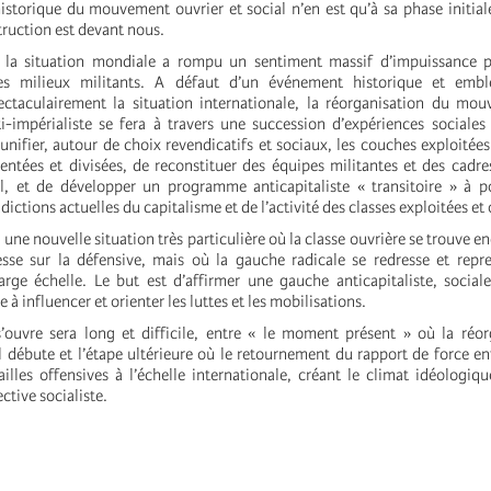
istorique du mouvement ouvrier et social n’en est qu’à sa phase initia
truction est devant nous.
 la situation mondiale a rompu un sentiment massif d’impuissance po
les milieux militants. A défaut d’un événement historique et emb
ectaculairement la situation internationale, la réorganisation du mo
ti-impérialiste se fera à travers une succession d’expériences sociales 
unifier, autour de choix revendicatifs et sociaux, les couches exploitée
entées et divisées, de reconstituer des équipes militantes et des cadre
, et de développer un programme anticapitaliste « transitoire » à po
dictions actuelles du capitalisme et de l’activité des classes exploitées e
ne nouvelle situation très particulière où la classe ouvrière se trouve e
esse sur la défensive, mais où la gauche radicale se redresse et repren
arge échelle. Le but est d’affirmer une gauche anticapitaliste, sociale
 à influencer et orienter les luttes et les mobilisations.
’ouvre sera long et difficile, entre « le moment présent » où la réo
débute et l’étape ultérieure où le retournement du rapport de force ent
illes offensives à l’échelle internationale, créant le climat idéologiqu
ctive socialiste.