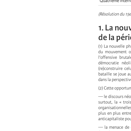
Quatrième intern
(Résolution du 15
1. La nou
de la pér
(1) La nouvelle ph
du mouvement ouv
l’offensive brut
démocratie néol
(re)construire cel
bataille se joue a
dans la perspective
(2) Cette opportun
— le discours néol
surtout, la « tro
organisationnelles 
plus en plus entre
anticapitaliste po
— la menace de gu