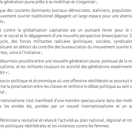
le génération jeune prête à se mobiliser et s’organiser ;
ique des courants dominants (sociaux-démocrates, staliniens, populistes-
ouvement ouvrier traditionnel dégagent un large espace pour une alterna
le ;
ontre la globalisation capitaliste est un puissant levier pour le
 et social et le dégagement d’une nouvelle perspective émancipatrice. D
le, des forces militantes radicales (politiques, sociales, syndicale
e situant en dehors du contrôle des bureaucraties du mouvement ouvrier t
es, voire à l’initiative ;
ésormais possible entre une nouvelle génération jeune, porteuse de la rep
alisme, et les militants toujours en activité des générations expériment
95 » ;
ocio-politique et économique où une offensive néolibérale se poursuit et
ise la polarisation entre les classes et renforce le débat politique au sein d
al ;
nationalisme s’est manifesté d’une manière spectaculaire dans des mobi
s les années 60, portées par un nouvel internationalisme et un an
iniste a revitalisé et relancé l’activité au plan national, régional et in
 les politiques néolibérales et les violences contre les femmes.