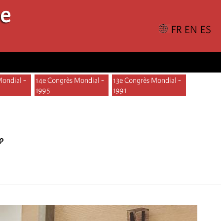
le
Mondial -
14e Congrès Mondial -
13e Congrès Mondial -
1995
1991