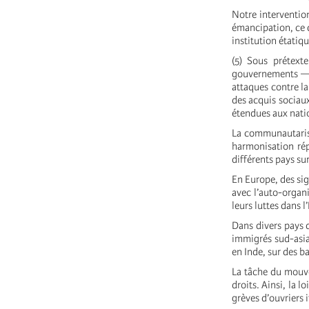
Notre interventio
émancipation, ce q
institution étatiq
(5) Sous prétexte
gouvernements — t
attaques contre la 
des acquis sociaux
étendues aux nati
La communautarisa
harmonisation répr
différents pays su
En Europe, des sig
avec l’auto-organ
leurs luttes dans l
Dans divers pays d
immigrés sud-asia
en Inde, sur des ba
La tâche du mouve
droits. Ainsi, la 
grèves d’ouvriers 