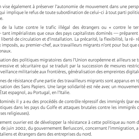
n vise également à préserver l’autonomie de mouvement dans une persp
ui implique le refus de toute subordination de celui-ci à tout parti polit
ue.
 de la lutte contre le trafic illégal des étrangers ou « contre le te
ant impérialistes que ceux des pays capitalistes dominés — préparent
liberté de circulation et d’installation. La précarité, la flexibilité, la ré-
 imposés, au premier-chef, aux travailleurs migrants n’ont pour but que d
onaux.
tion des politiques migratoires dans l’Union européenne et ailleurs se t
essive et sécuritaire qui se traduit par la succession de mesures restric
rveillance militarisée aux frontières, généralisation des empreintes digital
nes de résistance d’une partie des travailleurs migrants sont apparus en 1
isation des Sans Papiers. Une large solidarité est née avec un mouvemen
’État espagnol, au Portugal, en l’Italie.
ominés il y a eu des procédés de contrôle répressif des immigrés (par ex
tiques dans les pays du Golfe et attaques brutales contre les immigrés
ses religieuses).
ment ouvrier est de développer la résistance à cette politique au nom de
loi de juin 2002, du gouvernement Berlusconi, concernant l’immigration, 
italiens et étrangers dans des entreprises du nord.