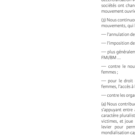
sociétés ont chan
mouvement ouvrier
(3) Nous continuon
mouvements, qui l
— l’annulation de
— l’imposition de 
— plus généralemen
FMI/BM ...
— contre le nouve
femmes ;
— pour le droit 
femmes, l'accès à l
— contre les orga
(4) Nous contribuo
s’appuyant entre 
caractère plurali
victimes, et joue
levier pour per
mondialisation cap