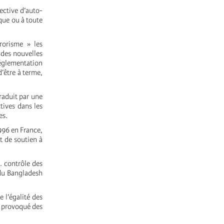
ective d’auto-
ique ou à toute
rrorisme » les
 des nouvelles
 réglementation
’être à terme,
raduit par une
tives dans les
es.
996 en France,
t de soutien à
. contrôle des
 du Bangladesh
 l’égalité des
a provoqué des