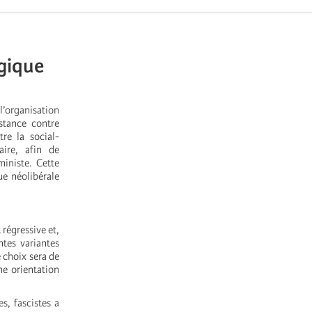
égique
l’organisation
stance contre
re la social-
aire, afin de
ministe. Cette
ue néolibérale
 régressive et,
ntes variantes
e choix sera de
une orientation
s, fascistes a