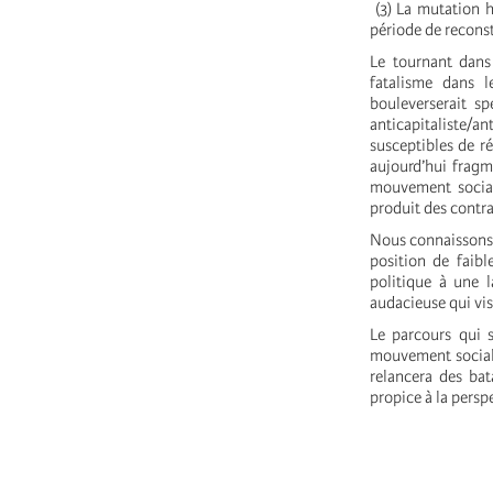
(3) La mutation h
période de recons
Le tournant dans
fatalisme dans 
bouleverserait sp
anticapitaliste/an
susceptibles de ré
aujourd’hui fragm
mouvement social
produit des contra
Nous connaissons u
position de faibl
politique à une l
audacieuse qui vise
Le parcours qui s
mouvement social 
relancera des bata
propice à la perspe