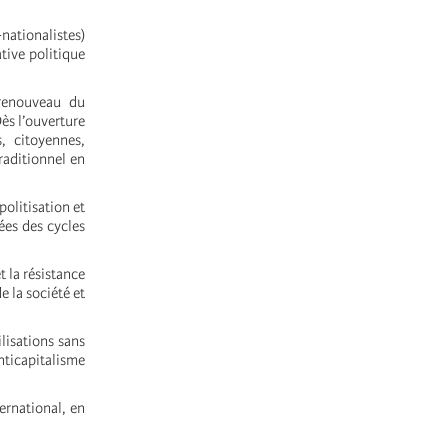
nationalistes)
tive politique
 renouveau du
ès l’ouverture
s, citoyennes,
raditionnel en
olitisation et
ées des cycles
 la résistance
e la société et
lisations sans
ticapitalisme
ternational, en