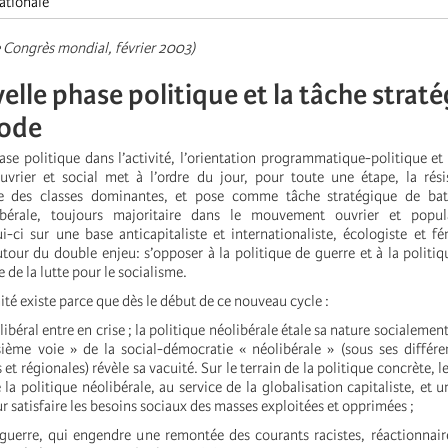
ationale
e Congrès mondial, février 2003)
velle phase politique et la tâche strat
iode
ase politique dans l’activité, l’orientation programmatique-politique et 
rier et social met à l’ordre du jour, pour toute une étape, la rési
ale des classes dominantes, et pose comme tâche stratégique de batt
ibérale, toujours majoritaire dans le mouvement ouvrier et popul
ui-ci sur une base anticapitaliste et internationaliste, écologiste et fé
utour du double enjeu: s’opposer à la politique de guerre et à la politiq
 de la lutte pour le socialisme.
ité existe parce que dès le début de ce nouveau cycle :
ibéral entre en crise ; la politique néolibérale étale sa nature socialement
isième voie » de la social-démocratie « néolibérale » (sous ses différe
et régionales) révèle sa vacuité. Sur le terrain de la politique concrète, l
 la politique néolibérale, au service de la globalisation capitaliste, et 
ur satisfaire les besoins sociaux des masses exploitées et opprimées ;
erre, qui engendre une remontée des courants racistes, réactionnaire